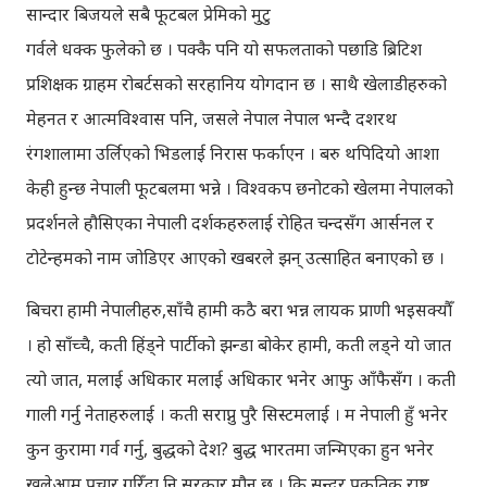
सान्दार बिजयले सबै फूटबल प्रेमिको मुटु
गर्वले धक्क फुलेको छ । पक्कै पनि यो सफलताको पछाडि ब्रिटिश
प्रशिक्षक ग्राहम रोबर्टसको सरहानिय योगदान छ । साथै खेलाडीहरुको
मेहनत र आत्मविश्वास पनि, जसले नेपाल नेपाल भन्दै दशरथ
रंगशालामा उर्लिएको भिडलाई निरास फर्काएन । बरु थपिदियो आशा
केही हुन्छ नेपाली फूटबलमा भन्ने । विश्वकप छनोटको खेलमा नेपालको
प्रदर्शनले हौसिएका नेपाली दर्शकहरुलाई रोहित चन्दसँग आर्सनल र
टोटेन्हमको नाम जोडिएर आएको खबरले झन् उत्साहित बनाएको छ ।
बिचरा हामी नेपालीहरु,साँचै हामी कठै बरा भन्न लायक प्राणी भइसक्यौँ
। हो साँच्चै, कती हिंड्ने पार्टीको झन्डा बोकेर हामी, कती लड्ने यो जात
त्यो जात, मलाई अधिकार मलाई अधिकार भनेर आफु आँफैसँग । कती
गाली गर्नु नेताहरुलाई । कती सराप्नु पुरै सिस्टमलाई । म नेपाली हुँ भनेर
कुन कुरामा गर्व गर्नु, बुद्धको देश? बुद्ध भारतमा जन्मिएका हुन भनेर
खुलेआम प्रचार गरिँदा नि सरकार मौन छ । कि सुन्दर प्रकृतिक राष्ट्र,