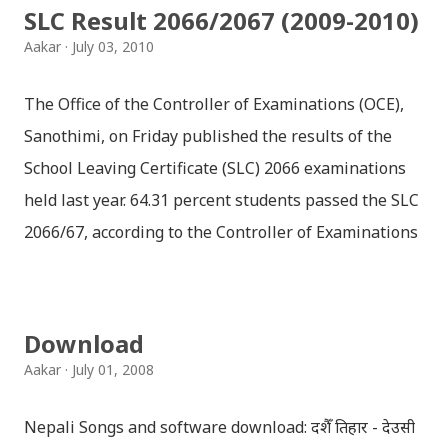
SLC Result 2066/2067 (2009-2010)
Aakar
July 03, 2010
The Office of the Controller of Examinations (OCE),
Sanothimi, on Friday published the results of the
School Leaving Certificate (SLC) 2066 examinations
held last year. 64.31 percent students passed the SLC
2066/67, according to the Controller of Examinations
(OCE) Sanothimi, Bhaktapur. We have uploaded SLC
Result 2066 in .pdf , .txt and in .zip file format for you.
Download the file and search your ‘symbol number’.
Download
Congratulations to all, who passed SLC this year. And
Aakar
July 01, 2008
if you want to see your results with marks then, you
can follow THT (symbol no. and birth date required).
Nepali Songs and software download: दशैँ तिहार - देउसी