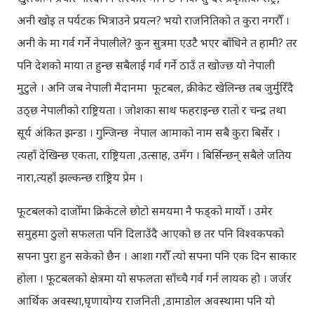
अनी खोइ त पर्यटक भित्राउने प्रयत्न? भयो राजनितिको त कुरा नगरौँ ।
अनी के मा गर्व गर्ने नेपालीले? कुन सुत्रमा एउटै भएर बाँधिने त हामी? तर
पनि देशको माया त हुन्छ सबैलाई गर्व गर्ने ठाउँ त खोज्छ यो नेपाली
मुटुले । अनि जब नेपाली मैदानमा फूटबल, क्रीकेट खेलिन्छ तब जुर्मुरिँदै
उठ्छ नेपालीको राष्ट्रियता । जोशका साथ फहराइन्छ रातो र चन्द्र तथा
सूर्य अंकित झन्डा । गुन्जिन्छ नेपाल आमाको नाम सबै कुरा बिर्सेर ।
त्यहाँ देखिन्छ एकता, राष्ट्रियता ,उत्साह, उमँग । बिर्सिन्छन् सबैले जतिय
नारा,त्यहाँ झल्कन्छ राष्ट्रिय प्रेम ।
फूटबलको दाजोँमा क्रिकेटले छोटो समयमा नै फड्को मार्यो । उमेर
समुहमा ठुलो सफलता पनि दिलाउँदै आएको छ तर पनि विश्वकपको
सपना पुरा हुन सकेको छैन । आशा गरौँ त्यो सपना पनि एक दिन साकार
होला । फूटबलको क्षेत्रमा यो सफलता साँच्चै गर्व गर्न लायक हो । जर्जर
आर्थिक अवस्था,घृणायोग्य राजनिती ,डामाडोल अवस्थामा पनि यो