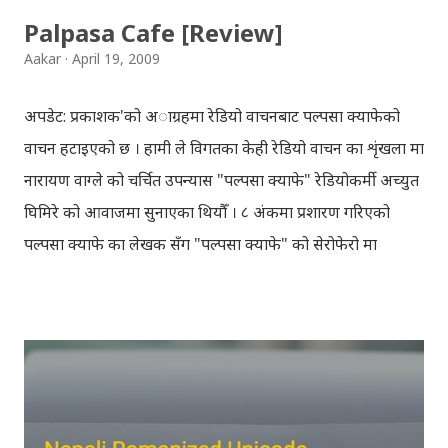
Palpasa Cafe [Review]
Aakar
April 19, 2009
अपडेट: प्रकाशक'को अाग्रहमा रेडियो वाचनबाट पल्पसा क्याफेको
वाचन हटाइएको छ । हामी ले विगतका केही रेडियो वाचन का शृंखला मा
नारायण वाग्ले को चर्चित उपन्यास "पल्पसा क्याफे" रेडियोकर्मी अच्युत
घिमिरे को आवाजमा सुनाएका थियौँ । ८ अंकमा प्रशारण गरिएको
पल्पसा क्याफे का लेखक सँग "पल्पसा क्याफे" को सेरोफेरो मा
गरिएको कुराकानी राख्ने योजना हाम्रो थियो तर अन्तरवार्ता को रेकर्ड
अहिले फेला पार्न नसकिएकोले प्रशारण गर्न असमर्थ भएका छौँ, पछि
भेटिएको खण्डमा हामी अवश्य पनि राख्ने नै छौँ । हामीले भनिरहनुपर्दैन,
पल्पसा क्याफे एक उत्कृष्ट उपन्यास हो जसलाई ऐतिहासिक दस्तावेज
भन्दा पनि फरक नपर्ला । रेडियोवाचन को शृंखला मा यी सम्पुर्ण अंकहरु
उपलब्ध गराइदिनुहुने अच्युत घिमिरेलाई धेरै धेरै धन्यवाद । पल्पसा