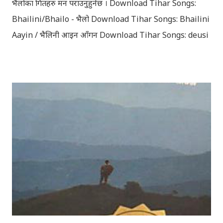
भैलोका गितहरु मन पराउनुहुनेछ । Download Tihar Songs:
Bhailini/Bhailo - भैलो Download Tihar Songs: Bhailini
Aayin / भैलिनी आइन आँगन Download Tihar Songs: deusi
re / देउसी रे Download Tihar Song: tiharai aayo lau
jhilimili / तिहारै आयो लौ झिलिमिली Download Tihar
Songs: diyo baali sanjh ko / दियो बाली साँझ को
Download: Tihar Dhun (Deusi,Bhailo)/ तिहार धुन(देउसी
भैलो)- सुरसुधा नोट: यी अपलोड गरिएका गितसंगितहरु व्यावसायिक
प्रायोजनको लागि प्रयोग नगर्न आग्रह गर्दछौँ । इन्टरनेटमा भेटिएका
गितहरुलाई हामीले यहाँ एकै ठाउँमा सजिलोको लागि राखिदिएको मात्र
हौँ । तपाई यदि यी गित संगितको सर्जक हुनुहुन्छ र गित संगित यहाँबाट
हटाउनुपर्ने भए जानकारी गराउनुहोला । फेरी एकपटक शुभ दिपावलीको
हार्दिक मंगलमय शुभकामना व्यक्त गर्दछौँ ।