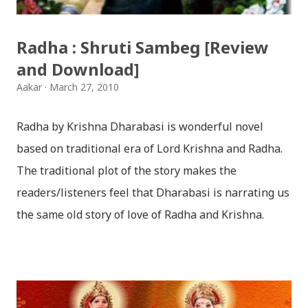
अम्बर गुरुङ) Download: सयथरि बाजा एउटै ताल / saya thari
baja - kutumba band (nepali dhun) Download: म
Radha : Shruti Sambeg [Review
मरेपनि मेरो देश बाँचिराखोस / ma marepan...
and Download]
Aakar
March 27, 2010
Radha by Krishna Dharabasi is wonderful novel
based on traditional era of Lord Krishna and Radha.
The traditional plot of the story makes the
readers/listeners feel that Dharabasi is narrating us
the same old story of love of Radha and Krishna.
However , the story based on the traditional plot it
portrays the modern era in a dramatic way such that
it speaks of so many hidden things that we will be
amazed while ending it up. Radha and Krishna are