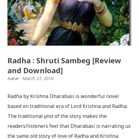
jaha chhan buddha ka aakha - bhaktaraj acharya
Download Patriotic Nepali Song: नेपालले के गर्यो मलाई, भन्न
छोडिदेउ Download: रातो र चन्द्र सुर्य / raato ra chandra
surya (रचनाकार: गोपाल प्रसाद रिमाल, गायक: फत्तेमान, संगीत:
अम्बर गुरुङ) Download: सयथरि बाजा एउटै ताल / saya thari
baja - kutumba band (nepali dhun) Download: म
Radha : Shruti Sambeg [Review
मरेपनि मेरो देश बाँचिराखोस / ma marepan...
and Download]
Aakar
March 27, 2010
Radha by Krishna Dharabasi is wonderful novel
based on traditional era of Lord Krishna and Radha.
The traditional plot of the story makes the
readers/listeners feel that Dharabasi is narrating us
the same old story of love of Radha and Krishna.