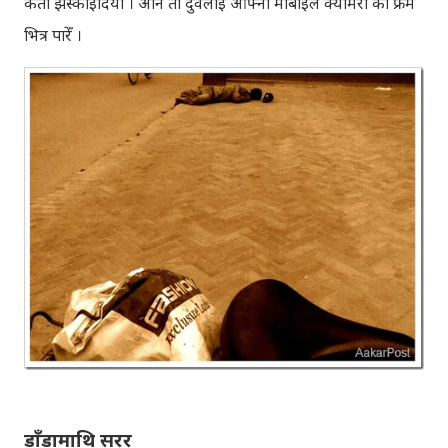
कता झस्काइदियो । अनि ती दुवैलाई आफ्नो मोबाइल क्यामेरा को फ्रेम
भित्र पारेँ ।
डाँडामाथि सरर