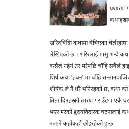
प्रशारण 
कथाहरु स
खरिदबिक्रि कथामा बेचिएका चेलीहरु या 
लेखिएको छ । शरिरलाई मासु भन्दै कथा मा 
कसैले नहेर्ने तर मरेपछि चाँहि सबैले हा
शिर्ष कथा 'हवन' मा चाँहि सन्तानप्राप्
शीर्षक ले नै धेरै भनिरहेको छ, कथा को ब
तिता दिनहरु को स्मरण गराउँछ । एकै 
भएर मरेको हृ‍दयविदारक घटनालाई कथ
नजाने कहाँकहाँ छोइरहेको हुन्छ ।