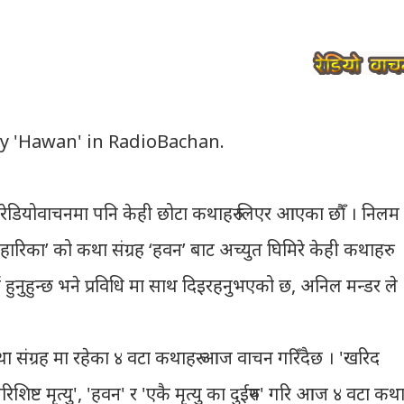
ry 'Hawan' in RadioBachan.
ेडियोवाचनमा पनि केही छोटा कथाहरु लिएर आएका छौँ । निलम
िहारिका’ को कथा संग्रह ‘हवन’ बाट अच्युत घिमिरे केही कथाहरु
ै हुनुहुन्छ भने प्रविधि मा साथ दिइरहनुभएको छ, अनिल मन्डर ले 
ा संग्रह मा रहेका ४ वटा कथाहरु आज वाचन गरिँदैछ । 'खरिद
'परिशिष्ट मृत्यु', 'हवन' र 'एकै मृत्यु का दुईरुप' गरि आज ४ वटा कथाह