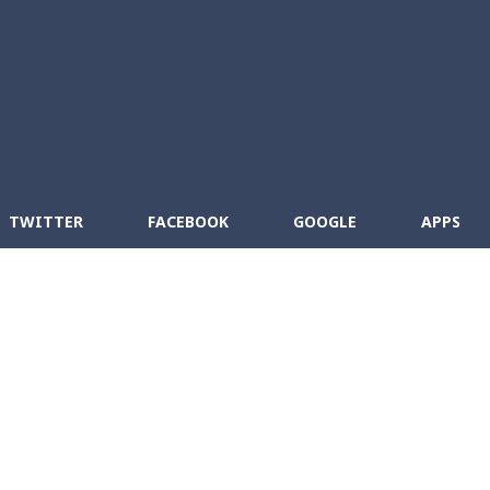
Skip to main content
cebook
RSS
TWITTER
FACEBOOK
GOOGLE
APPS