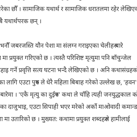
गरेका छौँ । सामाजिक यथार्थ र सामाजिक धरातलमा रहेर लेखिए
बै यथार्थपरक छन् ।
भनौँ जबरजस्ति यौन पेशा मा संलग्न गराइएका चेलीहरु बारे
प्रयुक्त गरिएको छ । त्यस्तै परिशिष्ट मृत्युमा पनि बाँचुन्जेल
इहाइ गर्ने प्रवृत्ति सत्य घटना भन्दै लेखिएको छ । अनि कथासंग्रहक
तिका लागि एउटा पुरुष ले धेरै महिला बिबाह गरेको उल्लेख छ, 'हवन'
ारेमा । 'एकै मृत्यु का दुईरुप' कथा ले चाँहि त्यही जनयुद्धकाल क
घरका दाजुभाइ, एउटा सिपाही भएर मरेको अर्को माओवादी कमान्
ा मा उतारिको छ ।
मुख्यत: कथामा प्रयुक्त शब्दहरुले हामीलाई