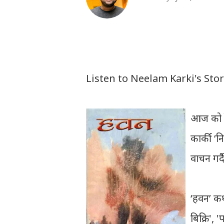
Listen to Neelam Karki's Sto
आज को र
कार्की ‘न
वाचन गर्द
‘हवन’ कथ
बिक्रि', 