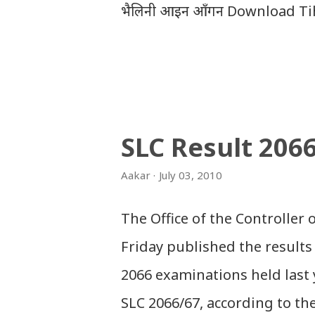
भैलिनी आइन आँगन Download Tih
Tihar Song: tiharai aayo lau j
Tihar Songs: diyo baali sanjh
Dhun (Deusi,Bhailo)/ तिहार धुन(द
गितसंगितहरु व्यावसायिक प्रायोजनको लाग
SLC Result 206
गितहरुलाई हामीले यहाँ एकै ठाउँमा सज
Aakar
July 03, 2010
संगितको सर्जक हुनुहुन्छ र गित संगित 
एकपटक शुभ दिपावलीको हार्दिक मंगलम
The Office of the Controller
Friday published the results 
2066 examinations held last 
SLC 2066/67, according to th