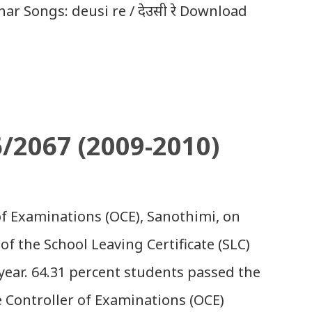
ar Songs: deusi re / देउसी रे Download
hilimili / तिहारै आयो लौ झिलिमिली Download
 ko / दियो बाली साँझ को Download: Tihar
ेउसी भैलो)- सुरसुधा नोट: यी अपलोड गरिएका
ि प्रयोग नगर्न आग्रह गर्दछौँ । इन्टरनेटमा भेटिएका
6/2067 (2009-2010)
िलोको लागि राखिदिएको मात्र हौँ । तपाई यदि यी गित
यहाँबाट हटाउनुपर्ने भए जानकारी गराउनुहोला । फेरी
य शुभकामना व्यक्त गर्दछौँ ।
 of Examinations (OCE), Sanothimi, on
of the School Leaving Certificate (SLC)
year. 64.31 percent students passed the
e Controller of Examinations (OCE)