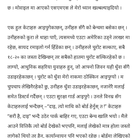
छ । मोवाइल मा आएको एसएमएस ले मेरो ध्यान खल्बल्याइदियो ।
एक हुल केटाहरु आइपुगेकाछन्, उनीहरु सँगै को बेन्चमा बसेका छन् ।
उनीहरुको कुरा ले थाहा पाएँ, त्यसमध्ये एउटा अमेरिका उड्ने तरखर मा
रहेछ, सायद रमाइलो गर्न हिँडेका छन् । उनीहरुले चुरोट सल्काए, सबै
१८-२० का जस्ता देखिन्छन् तर सबैको हातमा चुरोट सल्किरहेको छ ।
लाग्यो, आधुनिक सहरिया युवाहरु हुन्, जो आफ्नो जिवन यही धुँवा सँगै
उडाइरहेकाछन् । चुरोट को धुँवा मेरो नाकमा ठोक्किन आइपुग्यो । म
चुपचाप लेखिनैरहेको छु, उनीहरु धुँवा उडाइरहेकाछन्, नजानेरै मलाई
समेत डिस्टर्व गर्दैछन् । एउटा सुरक्षा गार्ड आइपुगे । उनले विनम्र सँग
केटाहरुलाई भन्दैछन् –“दाइ, त्यो माथि को बोर्ड हेर्नुस् त !” केटाहरु
“सरी है, दाइ” भन्दै उठेर पार्क बाहिर गए, एउटा बेन्च खालि भयो । मैले
आउने वित्तिकै त्यो बोर्ड देखेको भएपनि, मलाई लेखेको मात्र होला जस्तो
लागेको थियो तर हैन, कार्यान्वायन पनि भएको रहेछ । बोर्डमा लेखिएको