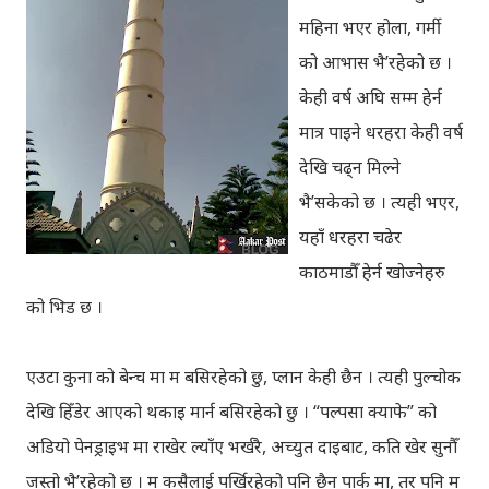
महिना भएर होला, गर्मी
को आभास भै’रहेको छ ।
केही वर्ष अघि सम्म हेर्न
मात्र पाइने धरहरा केही वर्ष
देखि चढ्न मिल्ने
भै’सकेको छ । त्यही भएर,
यहाँ धरहरा चढेर
काठमाडौँ हेर्न खोज्नेहरु
को भिड छ ।
एउटा कुना को बेन्च मा म बसिरहेको छु, प्लान केही छैन । त्यही पुल्चोक
देखि हिँडेर आएको थकाइ मार्न बसिरहेको छु । “पल्पसा क्याफे” को
अडियो पेनड्राइभ मा राखेर ल्याँए भर्खरै, अच्युत दाइबाट, कति खेर सुनौँ
जस्तो भै’रहेको छ । म कसैलाई पर्खिरहेको पनि छैन पार्क मा, तर पनि म