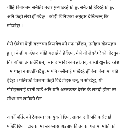
चाँहि विनाकाम सबैतिर नजर पुर्‍याइरहेको छु, सबैलाई हेरिरहेको छु,
अनि केही लेखे झैँ गर्दैछु । कोही चिनिएका अनुहार देखिन्छन् कि
खोज्दैछु ।
मेरो छेवैमा केही घरजग्गा किनबेच को गफ गर्दैछन्, उनीहरु ब्रोकरहरु
हुन् । केही मान्छेहरु चाँहि मलाई नै हेर्दैछन्, मैले यो लेख्दैगरेको नोटबुक
तिर आँखा तन्काउँदैछन् , सायद भनिरहेका होलान्, कस्तो खुस्केट रहेछ
। म थाहा नपाएझैँ गर्दैछु, म पनि कसैलाई पर्खिरहे झैँ बेला बेला मा घडि
हेर्दैछु । पर्तिरको टेवलमा केही विदेशीहरु छन्, म सोच्दैछु, यी
गोरीहरुलाई यस्तो ठाउँ अनि यति अस्तव्यस्त देखेर के लाग्दो होला तर
सोध्न मन लागेको छैन ।
अर्को पर्तिर को टेबलमा एक युवती छिन्, सायद उनी पनि कसैलाई
पर्खिँदैछिन् । टाउको मा सनग्लास अड्याएकी उनको गलामा मोति को