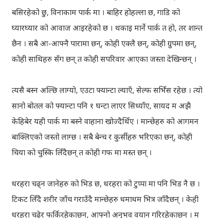
बसिरहेको छु, विनाकाम पार्क मा । बाहिर होहल्ला छ, गाडि को
घ्यारघ्यार को आवाज आइरहेको छ । थकाइ मार्ने पार्क त हो, तर शान्त
छैन । सबै आ-आफ्नै पारामा छन्, कोही एक्लै छन्, कोही ग्रुपमा छन्,
कोही साथिहरु सँग छन् त कोही सपरिवार आएका जस्ता देखिन्छन् ।
त्यसै बस्न अल्छि लाग्यो, एउटा फ्यान्टा ल्याएँ, सेल्फ सर्भिस रहेछ । त्यो
सानो बोतल को फ्यान्टा पनि १ घन्टा लाएर सिध्याँए, सायद म अझै
केहिबेर यही पार्क मा बस्ने वाहाना खोज्दैथिँए । मान्छेहरु को आगमन
बाक्लिएको जस्तो लाग्छ । सबै बेन्च र कुर्सीहरु भरिएका छन्, कोही
चिया को चुस्कि लिँदैछन् त कोही गफ मा मस्त छन् ।
धरहरा चढ्न जानेहरु को भिड छ, धरहरा को टुप्पा मा पनि भिड नै छ ।
टिकट लिँदै शरीर जाँच गराउँदै मान्छेहरु धमाधम भित्र जाँदैछन् । केही
धरहरा चढेर फर्किरहेकाछन्, आफ्नो अनुभव वयान गरिरहेकाछन् ।
म