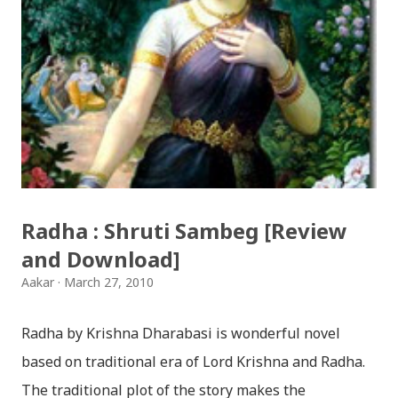
भैलो)- सुरसुधा नोट: यी अपलोड गरिएका गितसंगितहरु व्यावसायिक
प्रायोजनको लागि प्रयोग नगर्न आग्रह गर्दछौँ । इन्टरनेटमा भेटिएका
गितहरुलाई हामीले यहाँ एकै ठाउँमा सजिलोको लागि राखिदिएको मात्र
हौँ । तपाई यदि यी गित संगितको सर्जक हुनुहुन्छ र गित संगित यहाँबाट
हटाउनुपर्ने भए जानकारी गराउनुहोला । फेरी एकपटक शुभ दिपावलीको
हार्दिक मंगलमय शुभकामना व्यक्त गर्दछौँ ।
Radha : Shruti Sambeg [Review
and Download]
Aakar
March 27, 2010
Radha by Krishna Dharabasi is wonderful novel
based on traditional era of Lord Krishna and Radha.
The traditional plot of the story makes the