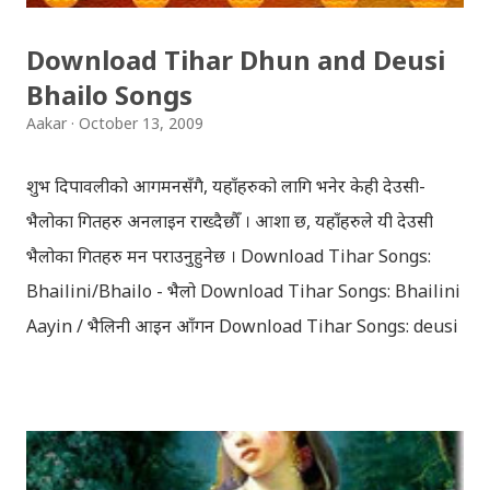
Download Tihar Dhun and Deusi
Bhailo Songs
Aakar
October 13, 2009
शुभ दिपावलीको आगमनसँगै, यहाँहरुको लागि भनेर केही देउसी-
भैलोका गितहरु अनलाइन राख्दैछौँ । आशा छ, यहाँहरुले यी देउसी
भैलोका गितहरु मन पराउनुहुनेछ । Download Tihar Songs:
Bhailini/Bhailo - भैलो Download Tihar Songs: Bhailini
Aayin / भैलिनी आइन आँगन Download Tihar Songs: deusi
re / देउसी रे Download Tihar Song: tiharai aayo lau
jhilimili / तिहारै आयो लौ झिलिमिली Download Tihar
Songs: diyo baali sanjh ko / दियो बाली साँझ को
Download: Tihar Dhun (Deusi,Bhailo)/ तिहार धुन(देउसी