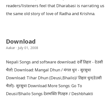
readers/listeners feel that Dharabasi is narrating us
the same old story of love of Radha and Krishna.
However , the story based on the traditional plot it
portrays the modern era in a dramatic way such that
it speaks of so many hidden things that we will be
Download
amazed while ending it up. Radha and Krishna are
Aakar
July 01, 2008
the eternal lovers. Lord Krishna and Radha are
together since childhood. But in teenage they are
Nepali Songs and software download: दशैँ तिहार - देउसी
separated (as in the traditional story) and Lord
भैलो: Download: Mangal Dhun / मंगल धुन - सुरसुधा
Krishna has to go away leaving Vindraban for
Download: Tihar Dhun (Deusi,Bhailo)/ तिहार धुन(देउसी
fulfilling the task for which he has taken birth.This
भैलो)- सुरसुधा Download More Songs: Go To
brings tragedy to Radha and all the people in
Deusi/Bhailo Songs देशभक्ति गितहरु / Deshbhakti
Vindraban. Radha waits for Krishna to arrive but he
Download Patriotic Nepali Song: नेपाली नेपाल को माया छ
seldom does. She is stubborn to go meet Krishna.
कि छैन / nepali nepal ko maya chha ki chhaina - Gopal