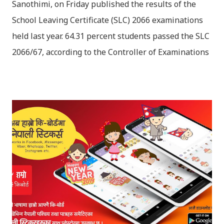
Sanothimi, on Friday published the results of the
School Leaving Certificate (SLC) 2066 examinations
held last year. 64.31 percent students passed the SLC
2066/67, according to the Controller of Examinations
(OCE) Sanothimi, Bhaktapur. We have uploaded SLC
Result 2066 in .pdf , .txt and in .zip file format for you.
Download the file and search your ‘symbol number’.
Congratulations to all, who passed SLC this year. And
if you want to see your results with marks then, you
can follow THT (symbol no. and birth date required).
Download SLC Result 2066/2067 (2009-2010) :
REGULAR: EXEMPTED: Distinction --------------- First
division First division Second Division Second
Division Third Division Third Division Withheld