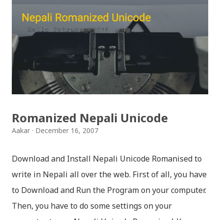
मैचासमेत गरी आठ किसिमका स्टिकरहरु समावेश गरिएकोछ । हाम्रो
नेपाली किबोर्डको इमोजी खण्डमा गएर यी स्टिकरहरु प्रयोग गर्न
सकिन्छ । थिम हाम्रो नेपाली किबोर्डको यस संस्करणमा नयाँ किबोर्ड
थिम पनि थपिएको छ । हाम्रो नेपाली किबोर्डको सेटिङमा गएर आफूलाई
मन पर्ने थिम छान्न सकिन्छ । डार्क तथा लाइट गरेर हाललाई दुई
डिजाइनमा किबोर्ड थिम उपलब्ध छ । चलनचल्तिको “ब...
Romanized Nepali Unicode
Aakar
December 16, 2007
Download and Install Nepali Unicode Romanised to
write in Nepali all over the web. First of all, you have
to Download and Run the Program on your computer.
Then, you have to do some settings on your