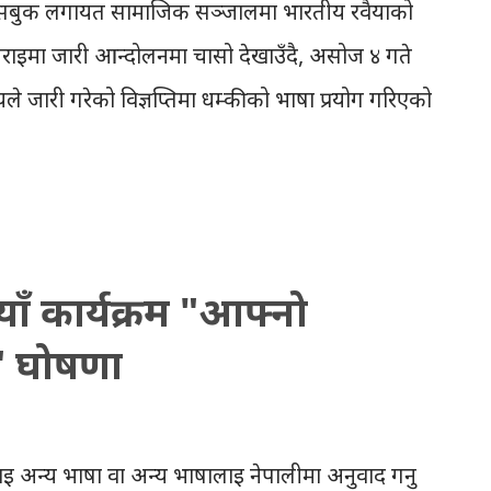
र, फेसबुक लगायत सामाजिक सञ्जालमा भारतीय रवैयाको
ाईमा जारी आन्दोलनमा चासो देखाउँदै, असोज ४ गते
यले जारी गरेको विज्ञप्तिमा धम्कीको भाषा प्रयोग गरिएको
े #BackOffIndia ह्यासट्यागमा आफ्ना विचारहरु
को "ब्याकअफइन्डिया" ह्यासट्याग, मंगलबार दिउँसो
ो हो । यो ब्लग तयार पार्दासम्म ट्विटरमा १ लाख ८०
िएको छ भने, फेसबुकमा ३५ हजार भन्दा धेरै पटक
ाँ कार्यक्रम "आफ्नो
बुकले 'पब्लिक' प्रोफाइलको तथ्यांक मात्र देखाउने
" घोषणा
 अझै केही बढि हुनसक्नेछ । #BackOffIndia Trends
sday , after the inappropriate comment
OI. pic.twitter.com/1VNyzLkB5w — Aakar
ाई अन्य भाषा वा अन्य भाषालाई नेपालीमा अनुवाद गर्नु