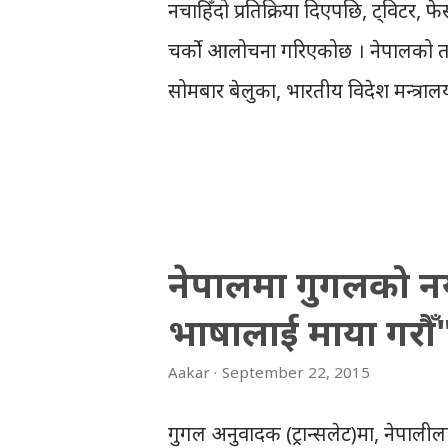
नचाहिँदो प्रतिक्रिया दिएपछि, ट्विट
चर्को आलोचना गरिएकोछ । नेपालको तर
सोमबार बेलुका, भारतीय विदेश मन्त्राल
भन्दै, नेपाली ट्विटर प्रयोगकर्ताहरुल
ट्विटरमा राखेका थिए। सोमबार सुरु भए
ट्विटर र फेसबुकमा संसारभर ट्रेन्ड भएक
हजार पटक #BackOffIndia उल्लेख गर
नेपालमा गुगलको नय
उल्लेख भएको देखिएकोछ । ट्विटर र फेस
भाषालाई माया गरौँ
भएकोले, वास्तविकतामा यो संङ्ख्या
Worldwide on Twitter on Tue
Aakar
September 22, 2015
on Nepal's constitution by G
गुगल अनुवादक (ट्रान्सलेट)मा, नेपालील