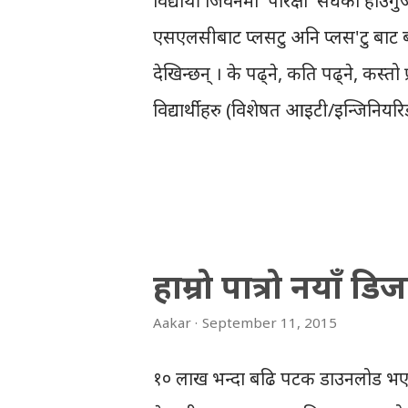
विद्यार्थी जिवनमा 'परिक्षा' सँधैको हाँउगु
एसएलसीबाट प्लसटु अनि प्लस'टु बाट ब्याच
देखिन्छन् । के पढ्ने, कति पढ्ने, कस्तो
विद्यार्थीहरु (विशेषत आइटी/ईन्जिनियरिङ
यस्तै समस्याहरुलाई सम्बोधन गर्न ने
बिएस्सी सिएसआइटी (BScCSIT) पढ्न तयार
परिक्षा तयारीको लागि मोबाइल एप निर्म
विद्यार्थीहरुलाई सिएसआइटी इन्ट्रान्स 
हाम्रो पात्रो नयाँ ड
परिक्षा'को मोडल प्रश्नपत्रहरु तथा अघिल्ल
Aakar
September 11, 2015
सजिलै ती परिक्षाहरुमा नि:शुल्क भाग लि
जवाफ दिइसकेपछि, आउने स्कोरको आध
१० लाख भन्दा बढि पटक डाउनलोड भएको, 