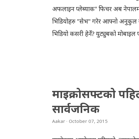
t
अफलाइन प्लेब्याक" फिचर अब नेपालम
s
भिडियोहरु "सेभ" गरेर आफ्नो अनुकुल स
भिडियो कसरी हेर्ने? युट्युबको मोबाइ
समयमा पनि हेर्न सकिन्छ । युट्युबमा भ
उपलब्ध भिडियोहरु सेभ गरेर राख्नुपर्छ
"डाउनलोड" बटन देख्न सकिन्छ। डाउन
छान्नु पर्छ। भिडियो डाउनलोड भइसकेपछि,
माइक्रोसफ्टको पहिल
एपमा हेर्न सकिन्छ । युट्युबका अनुसार
सार्वजनिक
अफलाइन हेर्न मिल्छ । साथै, भिडियो 
गर्न दिने वा नदिने 'अप्सन'मा 'डाउनलोड
Aakar
October 07, 2015
उक्त भिडियो डाउनलोड...