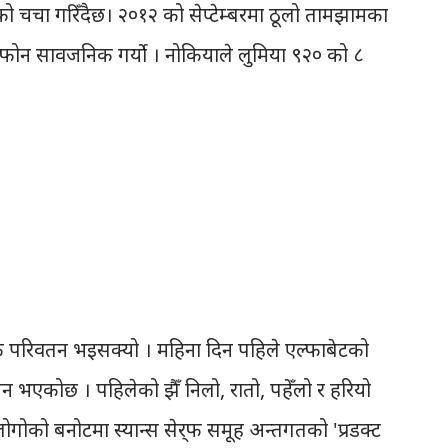
 चर्चा गरिँदैछ। २०१२ को सेप्टेम्बरमा ठूलो तामझामका
फोन सार्वजनिक गर्यो । नोकियाले लुमिया ९२० को ८
 विशेषण दिएर, आफ्नो क्यामेरा उत्कृष्ट भएको बताएको
ोकिया लुमिया ९२० बाट खिचिएको भिडियो भन्दै केही
छि थाहा भयो, ती भिडियोहरु मोबाइलबाट खिचिएका
हुनथालेपछि, नोकियाले आफ्नो ब्लग मार्फत माफी नै
ाहा हुन्छ, ३ वर्ष अघिसम्म मात्रै पनि व्यवसायिक भिडियो
नन् । तर विगत ३ वर्षमा आइफोन, एन्ड्रोइड तथा
ा ठूलै परिवर्तन भइसकेकोछ । अब स्मार्टफोनबाट भिडियो
क परिवर्तन भइसक्यो । महिना दिन पहिले एल्फाबेटको
आन्दोलनक...
न भएकोछ । पहिलेको झैँ निलो, रातो, पहेँलो र हरियो
ोगोको बनोटमा स्यान्स सेर्‌फ समूह अन्तर्गतको 'प्रडक्ट