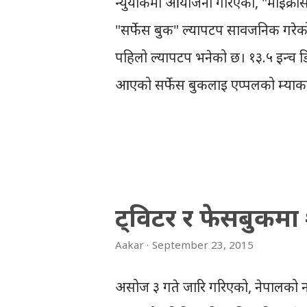
न्युयोर्कमा आयोजना गरिएको, "माइक्रोस
"सर्फेस बुक" ल्यापटप सार्वजनिक गरेक
पहिलो ल्यापटप भनेको छ। १३.५ इन्च डिस
आएको सर्फेस बुकलाई एप्पलको म्याकबु
माइक्रोसफ्टका अनुसार, इन्टेलको नयाँ
सर्फेस बुक, अहिलेसम्मकै सबैभन्दा छिटो 
बुक'को ब्याट्रि १२ घन्टा टिक्ने दावी 
राखिएकोछ । हार्डवेयर र सफ्टवेयरको 
ट्विटर र फेसबुकमा 
भने सबैलाई चकित बनाइदिएकोछ । सर्फेस 
Aakar
September 23, 2015
डिस्प्ले डक, होलोलेन्स आदिको सार्वजन
बुक'को भिडियो हेर्नुस् ! ➤ आकारपोष्ट ए
असोज ३ गते जारि गरिएको, नेपालको नय