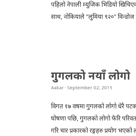
पहिलो नेपाली म्युजिक भिडियो खिचिएको
साथ, नोकियाले "लुमिया ९२०" विन्डोज 
मेगापिक्सल क्यामेरालाई 'प्योर भ्यु'को
थियो। फोन सार्वजनिक गर्ने क्रममा, न
भिडियोहरु पनि देखाइएको थियो, तर प
थिएनन् । नोकियाको कर्तुतको आलोचना 
गुगलको नयाँ लोगो
माग्नुपर्यो । माथि नोकियाको प्रसंगले थ
Aakar
September 02, 2015
खिच्नका लागि मोबाइलहरु उपयुक्त थिए
विन्डोज फोनका सफ्टवेयर र हार्डवेयरम
विगत १७ वर्षमा गुगलको लोगो धेरै पट
खिच्नु, बनाउनु ठूलो कुरो रहेन, दिनहुँ 
घोषणा पछि, गुगलको लोगो फेरि परिवर्त
गरि चार प्रकारको रङ्गहरु प्रयोग भएको ल