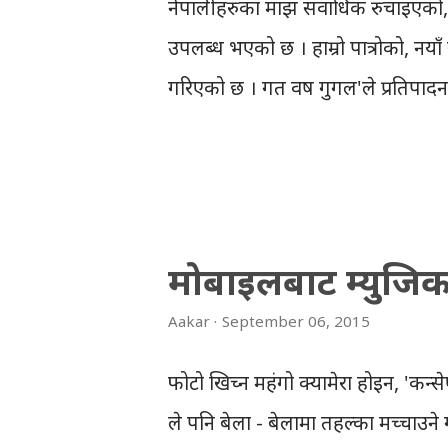
नेपालीहरुका माझ सर्वाधिक रुचाइएको, ह
उपलब्ध भएको छ । हाम्रो पात्रोको, नयाँ
गरिएको छ । गत वर्ष गुगल'ले प्रतिपादन 
संस्करणमा अंगाले'को हो । विगत केही हप
कनेक्सनमा पनि मज्जासँगले चल्छ । एप
मिती, त्यसपछि चाडपर्वहरु, रेडियो त
देखिन्छन् । डिजाइन मटेरियल डिजाइन अ
मोबाइलबाट म्युजि
डिजाइनमा, (लुक एन्ड फिल) आकाश-ज
Aakar
September 06, 2015
न्याभिगेसनबार रहेको छ, जसको माथिल्
नेपाली जन्मदिनमा, गएर फेसबुक लगइन ग
फोटो खिच्न महंगो क्यामेरा होइन, 'कन्
चाडपर्व अनुसार आफ्नो तस्विर पछाडीको त
ले पनि बेला - बेलामा तहल्का मच्चाउ