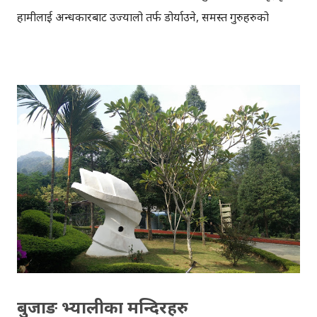
हामीलाई अन्धकारबाट उज्यालो तर्फ डोर्याउने, समस्त गुरुहरुको
सम्मानमा सेतोपाटी सहितको गुगल डुडल राखेको छ। गुरु पूर्णिमाको
डुडल, आज नेपालभर गुगलको गृहपृष्ठ मा हेर्न सकिन्छ । विकिपेडिया
अनुसार , संस्कृत शव्द गुरुको शाब्दिक अर्थ गुको अर्थ अन्धकार र रु
को अर्थ प्रकाश भन्ने हुन्छ । 'गिरति अज्ञानं इति गुरूः' अर्थात् अज्ञानलाई
हटाएर ज्ञान प्रदान गर्नेलाई गुरू भनिन्छ। यसप्रकार गुरू नै यथार्थ ब्रह्म हो।
गुरूपूर्णिमा वेद व्यास जयन्तीको रूपमा पनि मनाइन्छ। वेद व्यासले वेद-
वेदान्त, अठार पुराण, उपनिषद्हरू लेखी हिन्दू संस्कृतिलाई ठूलो गुन
लगाएका हुन्। यी हिन्दू ग्रन्थ नै हाम्रा मार्गदर्शक हुन्। मेरा समस्त
गुरूहरुमा, गुरू पुर्णिमाको शुभकामना। Download Aakar Post
Android App
बुजाङ भ्यालीका मन्दिरहरु