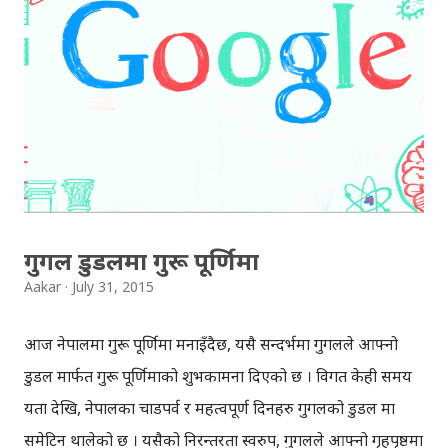
हुन्छ भने जस्तो हिसाबले मात्र कुरा भइरहेकोछ। हालैका महिनाहरुमा
आफू घरमा 'अनप्रडक्टिभ' भएको आभास भइरहेकोछ । कामहरु गर्छु
भनेर थाती राखेको महिनौँ भइसक्यो । अफिसबाट घर फर्केपछि, घरमा
बिताइने समयमा कसरी 'प्रडक्टिभ' बन्न सकिएला भनेर घोत्लिदाँ अनेक
समस्याहरु देखिए, मलाई लाग्यो ती समस्याहरु समाधान भयो भने त म
'प्रडक्टिभ' भइहाल्छु । मैले धेरैपटक धेरैलाई भनेको पनि थिँए, घरमा
आयो बत्ति हुन्न, बत्ति भएको बेला इन्टरनेट हुन्न, ...
गुगल डुडलमा गुरू पूर्णिमा
Aakar
July 31, 2015
आज नेपालमा गुरू पूर्णिमा मनाइँदैछ, यसै सन्दर्भमा गुगलले आफ्नो
डुडल मार्फत गुरू पूर्णिमाको शुभकामना दिएको छ । विगत केही समय
यता देखि, नेपालका चाडपर्व र महत्वपूर्ण दिनहरु गुगलको डुडल मा
समेटिन थालेको छ । यसैको निरन्तरता स्वरुप, गुगलले आफ्नो गृहपृष्ठमा