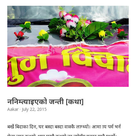
गुगलप्लसको फोटो सर्भिस पहिलेबाट नै उत्कृष्ट थियो, त्यसै फोटो
सर्भिसको आधारमा गुगल'ले गुगुल प्लस भन्दा बाहिर, गुगल फोटो भनेर
छुट्टै फोटो सर्भिस गत मे'मा सुरु गरेको थियो । गुगल फोटोमा
अनलिमिटेड फोटो राख्ने सुविधा त छ नै, त्यसबाहेक फोटो सर्च गर्ने
सुविधा पनि छ। गुगलप्लस फोटो बन्द भनेर नआत्तिनुहोला, तपाईका
फोटोहरु गुगल फोटोमा सुरक्षित रहनेछन् । Download Aakar Post
Android App
ननिम्त्याइएको जन्ती [कथा]
Aakar
July 22, 2015
बर्खे बिदाका दिन, घर बस्दा बस्दा वाक्कै लाग्थ्यो। आमा प्राय पर्म भर्न