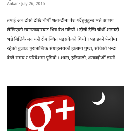
Aakar
July 26, 2015
तपाई अब दोस्रो देखि चौधौँ शताब्दीमा प्रवेश गर्दैहुनुहुन्छ भन्ने आशय
लेखिएको स्वागतव्दारबाट भित्र प्रवेश गरियो । दोस्रो देखि चौधौँ शताब्दी
भन्ने बित्तिकै मन यसै रोमाञ्चित भइसकेको थियो । पहाडको फेदीमा
रहेको बुजाङ पुरातात्विक संग्राहलयको हातामा पुग्दा, सोचेको भन्दा
बेग्लै समय र परिवेशमा पुगियो । शान्त, हरियाली, शताब्दीऔँ लामो
ईतिहास बोकेको संग्राहलय लगभग खाली थियो, मान्छेको भिडभाड
थिएन । तर त्यहाँ देखिएका र भेटिएका पुरातात्विक वस्तुहरुले भने एउटा
अनौठो किसिमको तरङ्ग छाडिरहेको थियो। मलेसियामा एक हप्ते लामो
बसाइका क्रममा, जुनको अन्तिम साता बुजाङ भ्यालीमा रहेको
पुरातात्विक संग्राहलय गइएको थियो । कम्बोडिया, थाइल्यान्ड लगायत
देशमा पुराना हिन्दू मन्दिरहरु छन् भन्ने सुनेको थिँए, तर मलेसिया मुस्लिम
देश भएका कारण मैले यस किसिमको संग्राहलयको आशा राखेको