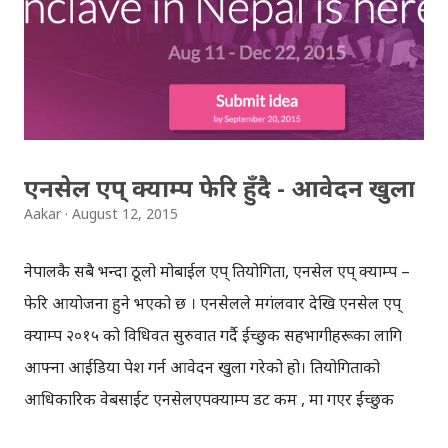
नयाँ प्रयोगकर्ता ल्याउन र टिकाइराख्न ठूलो चुनौती थपिएकोछ ।
ट्विटरको १४० क्यारेक्टर लिमिट विशेषता भएपनि, डिएम'मा धेरै कुरा
भन्न नपाउनु, दोहोरो सम्वाद/च्याट फररररर गर्न नपाउनु आदि समस्या
रहेको थियो । म र साथीहरु ट्विटरमै छौँ भनेपनि केही लामो म्यासेज
पठाउनुपर्यो वा च्याट गर्नुपर्यो भने, अरु एप् चलाउनुपर...
एनसेल एप् क्याम्प फेरि हुँदै - आवेदन खुला
Aakar
August 12, 2015
नेपालकै सबै भन्दा ठूलो मोबाईल एप् प्रतियोगिता, एनसेल एप् क्याम्प –
फेरि आयोजना हुने भएको छ । एनसेलले मगंलवार देखि एनसेल एप्
क्याम्प २०१५ को विधिवत सुरुवात गर्दै ईच्छुक सहभागीहरूका लागि
आफ्ना आईडिया पेश गर्न आवेदन खुला गरेको हो। प्रतियोगिताको
आधिकारिक वेबसाईट एनसेलएपक्याम्प डट कम , मा गएर ईच्छुक
प्रतियोगिहरूले आफ्नो टिम र एप् आईडिया वेबसाईत मार्फत दर्ता गर्न