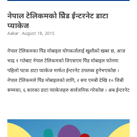
नेपाल टेलिकमको प्रिपेड ईन्टरनेट डाटा
प्याकेज
Aakar
August 18, 2015
नेपाल टेलिकमका प्रिपेड मोबाइल प्रयोगकर्तालाई खुशीको खबर छ, आज
भाद्र १ गतेबाट नेपाल टेलिकमको जिएसएम प्रिपेड मोबाइल फोनमा
पहिलो पटक डाटा प्याकेज मार्फत ईन्टरनेट उपलब्ध हुनेभएकोछ ।
नेपाल टेलिकमले प्रिपेड मोबाइलको लागि, २ सय एमबी देखि १० जिबी
सम्मका, ६ प्रकारका डाटा प्याकेजहरु सार्वजनिक गरेकोछ । अब ईन्टरनेट
चलाउन प्रिपेड मोबाइल प्रयोगकर्ताहरुले आफ्नो आवश्यकता अनुसारको
डाटा प्याकेज किन्न सक्नेछन्। डाटा प्याकेजको फाइदा भनेको, अब
ईन्टरनेट चलाउन पहिलेको भन्दा झनै सस्तो हुनेछ । #Nepal
Telecom Introduces the most awaited Data Package