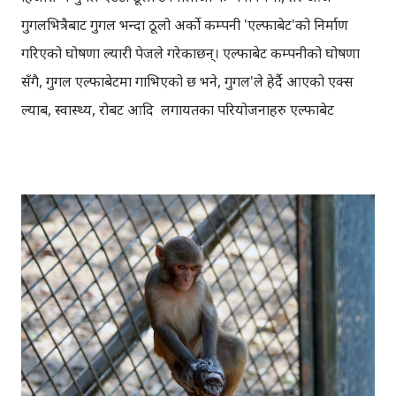
गुगलभित्रैबाट गुगल भन्दा ठूलो अर्को कम्पनी 'एल्फाबेट'को निर्माण
गरिएको घोषणा ल्यारी पेजले गरेकाछन्। एल्फाबेट कम्पनीको घोषणा
सँगै, गुगल एल्फाबेटमा गाभिएको छ भने, गुगल'ले हेर्दै आएको एक्स
ल्याब, स्वास्थ्य, रोबट आदि लगायतका परियोजनाहरु एल्फाबेट
अन्तर्गत रहनेछ । तर गुगल'ले हेर्दै आएका इन्टरनेट सम्बन्धी
परियोजनाहरु भने, गुगल अन्तर्गत नै रहनेछ । नयाँ कम्पनी एल्फाबेट को
घोषणा सँगै, गुगलका सम्पूर्ण सेयरहरु एल्फाबेटमा सरेको छ ।
एल्फाबेटको सिइओ ल्यारी पेज आफैँ रहेकाछन् । क्रोम, एन्ड्रोइड आदि
हेर्दै आएका सुन्दर पिचाइ, गुगलको नयाँ सिइओ नियुक्त भएका छन् ।
एल्फाबेट अन्तर्गत गुगल लगायतका अन्य धेरै कम्पनीहरु हुनेछन् ।
ल्यारी पेजका अनुसार, ती सबै कम्पनीमा छुट्टाछुट्टै सिइओ हुनेछन्,
सुपेरिवेक्षण तथा लगानी भने एल्फाबेटले गर्नेछ । अब गुगल होइन,
एल्फाबेट कम्पनी भन्ने गरौँ। ➤ आकारपोष्ट एन्ड्रोइड एप् डाउनलोड गर्नुस्
।