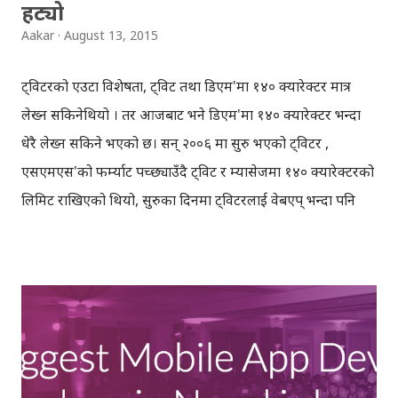
हट्यो
Aakar
August 13, 2015
ट्विटरको एउटा विशेषता, ट्विट तथा डिएम'मा १४० क्यारेक्टर मात्र
लेख्न सकिनेथियो । तर आजबाट भने डिएम'मा १४० क्यारेक्टर भन्दा
धेरै लेख्न सकिने भएको छ। सन् २००६ मा सुरु भएको ट्विटर ,
एसएमएस'को फर्म्याट पच्छ्याउँदै ट्विट र म्यासेजमा १४० क्यारेक्टरको
लिमिट राखिएको थियो, सुरुका दिनमा ट्विटरलाई वेबएप् भन्दा पनि
मोबाइल एसएमएस'को रुपमा बुझिएको थियो, भन्नको मतलब ट्विटहरु
एसएमएसबाट अपडेट गर्नमिल्थ्यो (अहिले नि मिल्छ), र वेबमा चाँहि
फलो गरेिएका सबै साथीका अपडेटहरु/ट्विटहरु एकै ठाउँमा पढ्न
मिल्थ्यो । समयसँगै ट्विटर वेबएप्‌को रुपमा विस्तार भयो, तर १४० को
क्यारेक्टर लिमिट भने यथावत नै राखियो । ( पढ्नुस् ट्विटरको ईतिहास
- ह्याचिङ ट्विटर ) मेसेजिङ/च्याट एप्‌मा आएको बाढीसँगै, ट्विटरलाई