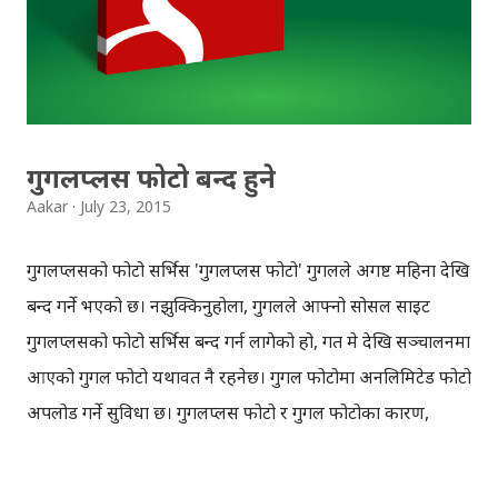
थिँइन । मैले हिन्दुहरुको बारेमा बखान गर्न खोजेको होइन, तर हिन्दु
धर्मको प्रवाह धेरै पहिले देखि नै रहेको थाहा पाउँदा छक्क परियो, अनि
छाती पनि ढक्क फूल्यो । दोस्रो शताब्दी देखि चौधौँ शताब्दीको बिचमा
बनेका मन्दिरहरुका भग्नावशेष, त्यस समयमा प्रयोग ह...
गुगलप्लस फोटो बन्द हुने
Aakar
July 23, 2015
गुगलप्लसको फोटो सर्भिस 'गुगलप्लस फोटो' गुगलले अगष्ट महिना देखि
बन्द गर्ने भएको छ। नझुक्किनुहोला, गुगलले आफ्नो सोसल साइट
गुगलप्लसको फोटो सर्भिस बन्द गर्न लागेको हो, गत मे देखि सञ्चालनमा
आएको गुगल फोटो यथावत नै रहनेछ। गुगल फोटोमा अनलिमिटेड फोटो
अपलोड गर्ने सुविधा छ। गुगलप्लस फोटो र गुगल फोटोका कारण,
प्रयोगकर्ताहरु झुक्किने तथा गुगलले आफ्नो इन्जिनियरिङ दुई तिर
फोकस गर्नुपर्ने कारण देखाउँदै गुगलप्लस फोटो बन्द गर्न लागेको हो ।