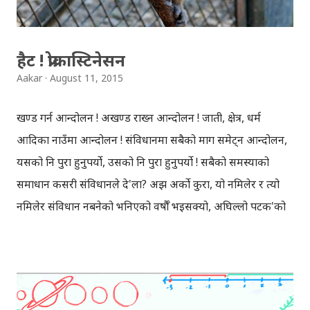
हैट ! प्रोक्रास्टिनेसन
Aakar
August 11, 2015
खण्ड गर्न आन्दोलन ! अखण्ड राख्न आन्दोलन ! जाती, क्षेत्र, धर्म
आदिका नाउँमा आन्दोलन ! संविधानमा सबैको माग समेट्न आन्दोलन,
यसको नि पुरा हुनुपर्यो, उसको नि पुरा हुनुपर्यो ! सबैको समस्याको
समाधान कसरी संविधानले दे'ला? अझ अर्को कुरा, यो नमिलेर र त्यो
नमिलेर संविधान नबनेको भनिएको वर्षौँ भइसक्यो, अघिल्लो पटक'को
संविधान सभा यही संघियताकै कुरो नमिलेर, खत्तम भयो । घोषणा
गरिसकिएको प्रदेशहरुकै पनि भविष्यको योजना छैन, विकास निर्माण
कसरी के गर्ने थाहा छैन, जनताको जिवनस्तर कसरी उकासिन्छ केही
अनुसन्धान भएजस्तो लाग्दैन । संघियता भइसकेपछि सबै आफैँ ठिक