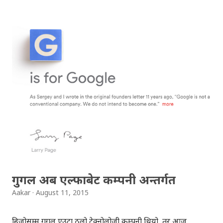
सक्छन् । एनसेल एप् क्याम्प २०१५ मा खेल तथा मनोरञ्जन, स्वास्थ्य,
पर्यटन, र उपयोगिता गरी चार वटा विभिन्न विधाहरू छुट्याइएको छ । सन्
२०१४ मा जस्तै, एनसेल एप् क्याम्प २०१५ पनि चरणगत रूपमा
सञ्चालन हुनेछ । पहिलो चरणमा, आवेदन परेका सम्पूर्ण प्रतियोगिहरू
मध्ये उत्कृष्ट १५० वटा आईडियालाई क्षमता अभिवृद्धि तालिममा
सहभागि गराईनेछ । दोस्रो चरणमा, हरेक विधाबाट ६ वटा उत्कृष्ट एप् -
अर्थात् कुल २४ टिमलाई - अन्तिम चरणका लागि छनौट गरिनेछ । सोही
उत्कृष्ट २४ बाट चार ‘विधा विजेता’ र एक ‘मुख्य विजेता’ को घोषणा
गरिनेछ । हरेक विधाका विजेताले रु.२ लाख ५० हजारको नगद पुरस्कार
जित्नेछन् भने मुख्य विजेताले थप रु. ५ लाख जित्नुको साथै विदेशमा हुने
यस...
गुगल अब एल्फाबेट कम्पनी अन्तर्गत
Aakar
August 11, 2015
हिजोसम्म गुगल एउटा ठूलो टेक्नोलोजी कम्पनी थियो, तर आज