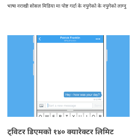
भाषा नराखी सोसल मिडिया मा पोष्ट गर्दा के नपुगेको के नपुगेको लाग्नु
स्वभाविक भइसक्यो । यदी जोकमा, च्याटमा स्माईली राखिएको छैन
भने, प्रतिक्रिया दिनु अघि सोच्नुपर्ने बेला भइसक्यो, यो जोक नै हो या
सिरियस कुरो । यही हाम्रो विभिन्न थरिको हाँसो माथि फेसबुकले
अनुसन्धान गरेको थियो, आज त्यही कुरा यहाँ लेख्दैछु । केही महिना
अघि न्युयोर्करमा छापिएको एउटा लेखबाट प्रभावित भएर फेसबुक ले,
प्रयोगकर्ताहरु फेसबुकमा कसरी हाँस्छन् भन्नेबारेमा अघिल्लो हप्ता
रमाइलो तथ्य सार्वजनिक गरेकोछ । मे महिनाको पछिल्लो हप्तामा
फेसबुकले, 'पोष्ट्' तथा प्रतिक्रियाहरुमा लेखिएका (हाँसो जनाउने शब्दहरु)
'हाहा' (haha), 'हेहे/हिही' (hehe), 'इमोजी' (emoji), 'लोल' (lol)
आदि शब्दहरुको सुक्ष्म विश्लेषण गरेकोथियो । फेसबुकले अमेरिक...
ट्विटर डिएमको १४० क्यारेक्टर लिमिट