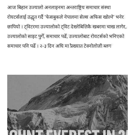
आज बिहान उज्यालो अनलाइनमा अन्तराष्ट्रिय समाचार संस्था
रोयटर्सलाई उद्धृत गर्दै 'फेसबुकले नेपालमा सेल्स अफिस खोल्ने' भनेर
छापियो । ट्विटरमा उज्यालोको ट्विट देख्नेबित्तिकै खबरमा चाख लागेर,
उज्यालोको साइट पुगेँ, समाचार पढेँ, उज्यालोबाट रोयटर्सको भनिएको
समाचार पनि पढेँ । २-३ दिन अघि मात्रै प्रख्यात टेक्नोलोजी ब्लग
टेकक्रन्चको हवाला दिँदै 'स्टार्टअप एक्सेलेटर वाइ कम्बीनेटरलाई मार्क
एन्डरसनको भेन्चरले किनेको' भन्ने खबरहरु प्रकाशित भएको थियो ।
टेकक्रन्चले पछि अर्को ब्लग मार्फत, खबरको खन्डन गर्यो । उक्त
समाचार टेकक्रन्चले लेखेको नभइ कसैले स्रटयुआरएल (Shrturl)
साइट मार्फत टेकक्रन्चकै साइटको कुनै खबर सम्पादन गरेर
स्रटयुआरएलमा राखिदिएको थियो । प्राय: पढ्नेहरुले एड्रेसबारको
युआरएल हेरेनन्, सबै साइट यथावत सक्कली थियो, त्यही युआरएल र
ब्लग बाहेक । Alarming!!! Hello Journos! Reuters news is
FAKE! Do a little research. " @Ujyaalo : फेसबुकले नेपालमा