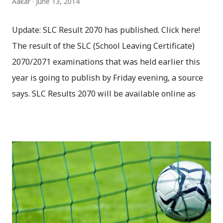
Aakar
June 13, 2014
Update: SLC Result 2070 has published. Click here!
The result of the SLC (School Leaving Certificate)
2070/2071 examinations that was held earlier this
year is going to publish by Friday evening, a source
says. SLC Results 2070 will be available online as
soon as the Controller of Examinations published
the results. You can check SLC Results via Sparrow
SMS Service , including various websites after it is
published by the Controller’s Office. The Office of the
Controller of Examinations, Sanothimi is going
through final preparations, according to the source.
To check the result via SMS, you have to type: SLC
<space> <Your-Symbol-number> and send it to 5001.