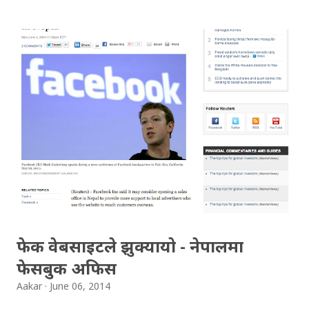
झन्डाको फोटो देखिन्छ, ट्विटर रंगीचंगी देखिन्छ । ह्यासट्याग राख्दा
देशको झन्डा देखिनु नै ह्यासफ्ल्याग हो । जस्तो कि ब्राजिल समर्थकले
#BRA लेख्नसक्छन्, ट्विटरले यस्तो देखाउँछ: BRA #BRA refers
to Brazil. #ARG for Argentina. #ESP for Spain. #ENG
for England. #GER for Germany. #FRA for France.
#ITA for Italy. #WorldCup — Aakar (@aakarpost)
June 10, 2014 वल्डकप टाइमलाइन तथा म्याच टाइमलाइन
#WorldCup र #WorldCup2014 लाई वल्डकप टाइमलाइनको
रुपमा ट्विटरले सार्वजनिक गरेकोछ । यी ह्यासट्यागहरु राखेर गरिएको
ट्विटहरु उक्त पेजमा देखिनेछन्, जसबाट खेलको रियल टाइममा
अपडेट पाउन सकिन्छ । म्याचटाइमलाइनमा भने, तत्काल भ...
फेक वेबसाइटले झुक्यायो - नेपालमा
फेसबुक अफिस
Aakar
June 06, 2014