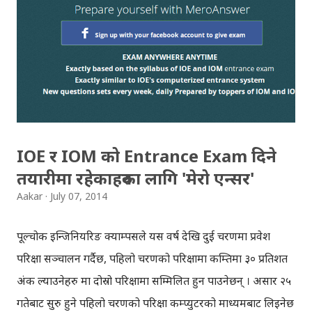
सेटिङ्स छान्नुस् ४) सेटिङ्स पेजको माथिल्लो भागमा 'जिमेल डिस्प्ले
ल्याङ्गवेज' लेखिएको हुन्छ, त्यहाँको 'ड्रप डाउन' मेनुबाट 'नेपाली' भाषा
छान्नुस् ५) पेजको तलको बटनबाट सेटिङ सेभ गर्नुस् अब तपाईको
जिमेल एकपटक रिलोड हुनेछ, त्यसपछि जिमेल नेपाली भाषामा प्रयोग
गर्नसक्नुहुन्छ । जिमेल नेपाली भाषामा भन्नुको मतलब तपाईले जिमेलमा
स...
IOE र IOM को Entrance Exam दिने
तयारीमा रहेकाहरुका लागि 'मेरो एन्सर'
Aakar
July 07, 2014
पूल्चोक इन्जिनियरिङ क्याम्पसले यस वर्ष देखि दुई चरणमा प्रवेश
परिक्षा सञ्चालन गर्दैछ, पहिलो चरणको परिक्षामा कम्तिमा ३० प्रतिशत
अंक ल्याउनेहरु मात्र दोस्रो परिक्षामा सम्मिलित हुन पाउनेछन् । असार २५
गतेबाट सुरु हुने पहिलो चरणको परिक्षा कम्प्युटरको माध्यमबाट लिइनेछ