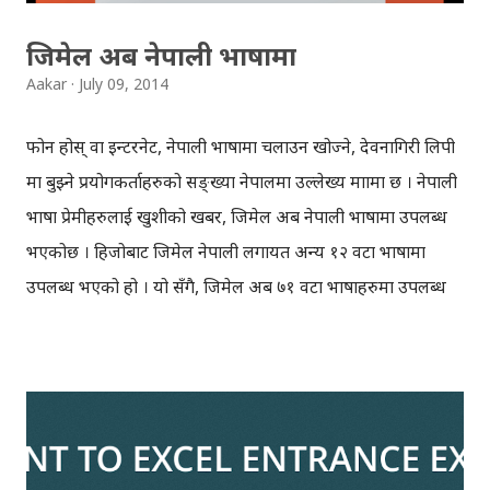
जिमेल अब नेपाली भाषामा
Aakar
July 09, 2014
फोन होस् वा इन्टरनेट, नेपाली भाषामा चलाउन खोज्ने, देवनागिरी लिपी
मात्र बुझ्ने प्रयोगकर्ताहरुको सङ्ख्या नेपालमा उल्लेख्य मात्रामा छ । नेपाली
भाषा प्रेमीहरुलाई खुशीको खबर, जिमेल अब नेपाली भाषामा उपलब्ध
भएकोछ । हिजोबाट जिमेल नेपाली लगायत अन्य १२ वटा भाषामा
उपलब्ध भएको हो । यो सँगै, जिमेल अब ७१ वटा भाषाहरुमा उपलब्ध
भएको कुरा जिमेलले आफ्नो ब्लगमा उल्लेख गरेकोछ । नेपाली
स्वयंसेवकहरुको महिनौँको मेहनत पछि जिमेल नेपालीमा उपलब्ध
भएको हो, गतवर्ष डिसेम्बरमा गुगल ट्रान्सलेटमा नेपाली भाषा समावेश
गरिएको थियो । जिमेल नेपाली भाषामा कसरी प्रयोग गर्ने? १) जिमेलमा
'साइन इन' गर्नुस् २) दायाँ छेउको 'गियर आइकन' क्लिक गर्नुस् ३)