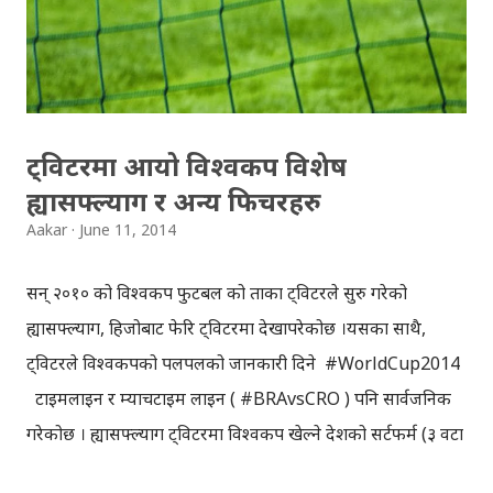
Where to check SLC Result 2070 - 2071 online? The
following websites are going to publish the SLC
results online. www.moe.gov.np www.doe.gov.np
www.soce.gov.np slc.edusanjal.com slc.ntc.net.np
ट्विटरमा आयो विश्वकप विशेष
ह्यासफ्ल्याग र अन्य फिचरहरु
Aakar
June 11, 2014
सन् २०१० को विश्वकप फुटबल को ताका ट्विटरले सुरु गरेको
ह्यासफ्ल्याग, हिजोबाट फेरि ट्विटरमा देखापरेकोछ ।यसका साथै,
ट्विटरले विश्वकपको पलपलको जानकारी दिने #WorldCup2014
टाइमलाइन र म्याचटाइम लाइन ( #BRAvsCRO ) पनि सार्वजनिक
गरेकोछ । ह्यासफ्ल्याग ट्विटरमा विश्वकप खेल्ने देशको सर्टफर्म (३ वटा
अक्षर) मा ह्यासट्याग राखेपछि, ट्विटर वेब तथा मोबाइलमा उक्त देशको