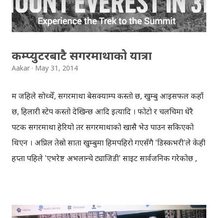
सेल्स अफिस खोल्ने http://t.co/6YtPjmAnU3 " — Aakar
(@aakarpost) June 6, 2014 सायद त्यही टकक्रन्चको ब्लगलाई
पच्छ्याइरे...
कम्प्युटरबाटै सगरमाथाको यात्रा
Aakar
May 31, 2014
म जहिले सोच्थेँ, सगरमाथा बेसक्याम्प कस्तो छ, खुम्बु आइसफल कहाँ
छ, हिलारी स्टेप कस्तो देखिन्छ आदि इत्यादि । फोटो र चलचित्रमा धेरै
पटक सगरमाथा हेरियो तर सगरमाथाको खासै भेउ पाउन सकिएको
थिएन । अप्रिल तेस्रो साता खुम्बुमा हिमपहिरो गएसँगै 'डिस्कभरी'ले केही
हप्ता पहिले 'एभरेष्ट अभलान्चे ट्याजिडी' साइट सार्वजनिक गरेकोछ ,
जसबाट घरै बसेर सगरमाथा चढेको अनुभव (थ्रिडी अनुभव) गर्न
सकिन्छ। सगरमाथा बेसक्याम्पबाट सुरु हुने ट्रेक, खुम्बु आइसफल,
हिलारी स्टेप हुँदै सगरमाथाको टुप्पामा पुगेर टुंगिन्छ । सगरमाथाको