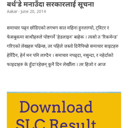
बर्थ'डे मनाउँदा सरकारलाई सूचना
Aakar
June 20, 2014
समाचार पढ्न छोडिएको लगभग सात महिना हुनलाग्यो, ट्विटर र
फेसबुकमा साथीहरुले पोष्टगर्ने 'हेडलाइन' बाहेक । त्यसो त 'रिकमेन्ड'
गरिएको लेखहरु पढिन्छ, तर पहिले जस्तो दिनैपिच्छे समाचार साइटहरु
हेरिँदैन, हेर्न मन पनि लाग्दैन । समाचार नपढ्दा, नसुन्दा, र नहेर्दाको
फाइदाहरु के हुँदा'रहेछन् कुनै दिन लेखौँला । तर हिजो र आज
अकास्मात चकित पर्ने समाचारका 'हेडलाइन' देखियो, फेसबुक र ट्विटर
तिर, नहेरी, नपढी र नबोली बस्न सकिएन । Shame! MT
@kcdipendra : Youth in Nepal detained for his
Facebook comment against police.
http://t.co/EtQaEuCse0 #SocialMedia — Aakar Anil
(@aakarpost) June 19, 2014 हिजो एउटा समाचार थियो,