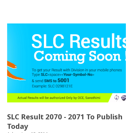
examination. Altogether 566,085 students had
appeared in the exam. You can download the SLC
Result of 2070 in .pdf format from here: 1) SLC Result
2070 Regular.pdf 2) SLC Result 2070 Exempted.pdf
How to check SLC Result? # Download/Click above
Files/Links # Open File and Press Ctrl+F # Box will
appear, Insert your symbol number and Search Files
To view the results with the marks (mark sheet), you
can visit following sites: www.moe.gov.np
www.doe.gov.np www.soce.gov.np slc.edusanjal.com
slc.ntc.net.np Disclaimer! The record of the Office of
the Controller of the examination will be official.
SLC Result 2070 - 2071 To Publish
Today