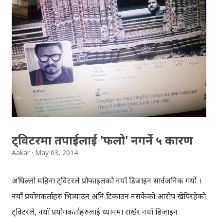
टुप्पाबाट हिमालहरुको दृश्यावलोकन पनि मज्जाले गर्न सकिन्छ, सायद
यसै कारण पनि होला, सबैजना सगरमाथा चढ्न मरिहत्ते गरेका ।
साइटमा, खुम्बुमा गएको हिमपहिरोको पनि वर्णन गरिएकोछ,
ब्याकग्राउन्डमा मान्छेहरु बोलेको, अनि हिमालको चिसो स्याँठको
आवाजको अनुभव गर्नसकिन्छ, ट्रेकभरि नै । साइटको वाँया भागमा
उचाइको जानकारी देखिन्छ, बाटोलाई रातो धर्सोले देखाइएको छ ।
बेसक्याम्प देखि टुप्पासम्मको यात्रा कठिन रहेछ भन्नेकुरा डिस्कभरीको
थ्रिडी ट्रेक गरेपछि अनुभव भयो । खुम्बुमा गएको हिमपहिरो ...
ट्विटरमा तपाईलाई 'फलो' नगर्ने ५ कारण
Aakar
May 03, 2014
अघिल्लो महिना ट्विटरले प्रोफाइलको नयाँ डिजाइन सार्वजनिक गर्यो ।
नयाँ प्रयोगकर्ताहरु भित्र्याउन अनि टिकाउन नसकेको आरोप खेपिरहेको
ट्विटरले, नयाँ प्रयोगकर्ताहरुलाई ध्यानमा राखेर नयाँ डिजाइन