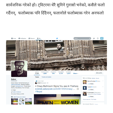
सार्वजनिक गरेको हो। ट्विटरमा धेरै सुनिने गुनासो भनेको, कसैले फलो
गर्दैनन्, फलोब्याक पनि दिँदैनन्, फलानोले फलोब्याक गरेन अनफलो
गर्छु, फलानाले भाउ खोज्यो त्यसलाई ब्लक हान्छु ! गुनासो सबैको आ-
आफ्नै ठाउँमा छ, तर पनि बुझ्नुपर्ने कुरा के हो भने, ट्विटर चलाउनु
भनेको फलो गर्नेलाई फलोब्याक गर्नैपर्छ भन्ने होइन । ट्विटर चलाउनेहरु
आ-आफ्नै रुची अनुसार ट्विटर चलाउने हुँदा, रुचीका विषयमा ट्विट
गर्नेहरुलाई प्राय: ले फलो गर्छन् । खासगरी नयाँ प्रयोगकर्ताहरुलाई
सुरुमा ट्विटरमा टिक्नको लागि आफ्नो साथी वा सर्कल बनाउनुपर्ने/
खोज्नुपर्ने हुन्छ । नयाँ प्रयोगकर्ताहरुले सुरुमा आफ्नो रुचीको विषय
ट्विट गर्ने, आफूलाई मन परेका थोरै व्यक्तिहरुलाई फलो गर्नुपर्छ र
उनीहरुसँग कुराकानी थाल्नुपर्छ । कुराकानी गर्दैगएपछि, तपाईले
पच्छ्याएकाले तपाईलाई फलोब्याक दिन्छन् (कुराकानी भन्नको मतलब
प्रसंगमा रहेर गरिएका कुराकानी)। ट्...