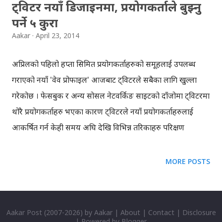
ट्विटर नयाँ डिजाइनमा, प्रयोगकर्ताले बुझ्नु
पर्ने ५ कुरा
Aakar
April 23, 2014
अप्रिलको पहिलो हप्ता सिमित प्रयोगकर्ताहरुको समूहलाई उपलब्ध
गराएको नयाँ 'वेव प्रोफाइल' आजबाट ट्विटरले सबैका लागि खुल्ला
गरेकोछ । फेसबुक र अन्य सोसल नेटवर्किङ साइटको दाँजोमा ट्विटरमा
थोरै प्रयोगकर्ताहरु भएका कारण ट्विटरले नयाँ प्रयोगकर्ताहरुलाई
आकर्षित गर्न केही समय अघि देखि विभिन्न तरिकाहरु परिक्षण
गरिरहेको छ । अहिलेको नयाँ प्रोफाइललाई पनि त्यसैको निरन्तरताको
रुपमा लिनसकिन्छ । ट्विटरमा भर्खरै भित्रिएको 'नोटिफिकेसन', चारवटा
MORE POSTS
सम्म 'अपलोड' गर्न र ट्याग गर्न मिल्ने फोटो, अनि आज सबैका लागि
सार्वजनिक गरिएको वेव प्रोफाइल आदिका कारण, ट्विटर अहिले
फेसबुक झैँ देखिएकोछ । अझ केही प्रयोगकर्ताहरुको लागि त 'रिट्विट'
Aakar Post
(2007-
2026) by
Aakar
|
About
|
Contact
|
Disclosure
| Powered by
Blogger