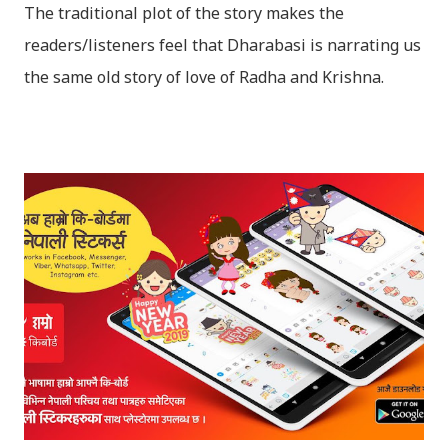
The traditional plot of the story makes the
readers/listeners feel that Dharabasi is narrating us
the same old story of love of Radha and Krishna.
However , the story based on the traditional plot it
portrays the modern era in a dramatic way such that
it speaks of so many hidden things that we will be
amazed while ending it up. Radha and Krishna are
the eternal lovers. Lord Krishna and Radha are
together since childhood. But in teenage they are
separated (as in the traditional story) and Lord
Krishna has to go away leaving Vindraban for
fulfilling the task for which he has taken birth.This
brings tragedy to Radha and all the people in
Vindraban. Radha waits for Krishna to arrive but he