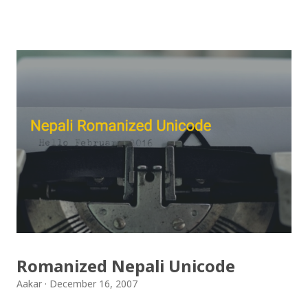
(OCE) Sanothimi, Bhaktapur. We have uploaded SLC
Result 2066 in .pdf , .txt and in .zip file format for you.
Download the file and search your ‘symbol number’.
Congratulations to all, who passed SLC this year. And
if you want to see your results with marks then, you
can follow THT (symbol no. and birth date required).
Download SLC Result 2066/2067 (2009-2010) :
REGULAR: EXEMPTED: Distinction --------------- First
division First division Second Division Second
Division Third Division Third Division Withheld
Withheld ...
Romanized Nepali Unicode
Aakar
December 16, 2007