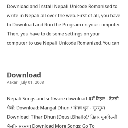
Download and Install Nepali Unicode Romanised to
write in Nepali all over the web. First of all, you have
to Download and Run the Program on your computer.
Then, you have to do some settings on your
computer to use Nepali Unicode Romanized. You can
download Nepali Unicode Romanized from the
Madan Puraskar Pustakalaya website for free.
Install Nepali Unicode Romanized in Windows XP:
Download
Install: Run setup file; Go to control Panel; Open
Aakar
July 01, 2008
Language and Regional settings; Open Regional
Language Options; Go to Language Options & tick on
Nepali Songs and software download: दशैँ तिहार - देउसी
check box (install files..... Thai, instal....east
भैलो: Download: Mangal Dhun / मंगल धुन - सुरसुधा
Asian...languages): Click apply-it might ask for
Download: Tihar Dhun (Deusi,Bhailo)/ तिहार धुन(देउसी
windows CD: Insert CD or you can directly copy
भैलो)- सुरसुधा Download More Songs: Go To