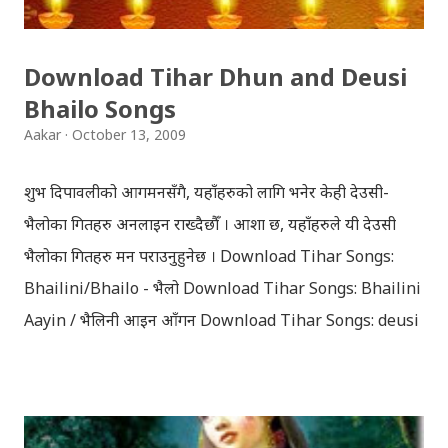
Download Tihar Dhun and Deusi
Bhailo Songs
Aakar
October 13, 2009
शुभ दिपावलीको आगमनसँगै, यहाँहरुको लागि भनेर केही देउसी-
भैलोका गितहरु अनलाइन राख्दैछौँ । आशा छ, यहाँहरुले यी देउसी
भैलोका गितहरु मन पराउनुहुनेछ । Download Tihar Songs:
Bhailini/Bhailo - भैलो Download Tihar Songs: Bhailini
Aayin / भैलिनी आइन आँगन Download Tihar Songs: deusi
re / देउसी रे Download Tihar Song: tiharai aayo lau
jhilimili / तिहारै आयो लौ झिलिमिली Download Tihar
Songs: diyo baali sanjh ko / दियो बाली साँझ को
Download: Tihar Dhun (Deusi,Bhailo)/ तिहार धुन(देउसी