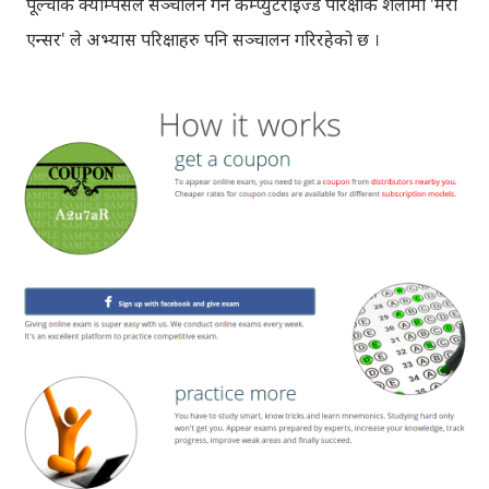
पूल्चोक क्याम्पसले सञ्चालन गर्ने कम्प्युटराइज्ड परिक्षाकै शैलीमा 'मेरो
एन्सर' ले अभ्यास परिक्षाहरु पनि सञ्चालन गरिरहेको छ ।