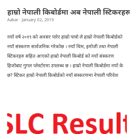
seldom does. She is stubborn to go meet Krishna.
हाम्रो नेपाली किबोर्डमा अब नेपाली स्टिकरहरु
Later she sets out as a Yogini in a long voyage to
Aakar
January 02, 2019
search self, leaving her parents. She is accompanied
by her friend Bisakha everywhere she went. Radha
नयाँ वर्ष २०१९ को अवसर पारेर हाम्रो पात्रो ले हाम्रो नेपाली किबोर्डको
faces...
नयाँ संस्करण सार्वजनिक गरेकोछ । नयाँ थिम, इमोजी तथा नेपाली
स्टिकरहरु सहित आएको हाम्रो नेपाली किबोर्ड को नयाँ संस्करण
हिजोबाट गुगल प्लेस्टोरमा उपलब्ध छ । हाम्रो नेपाली किबोर्डमा नयाँ के
छ? स्टिकर हाम्रो नेपाली किबोर्डको नयाँ संस्करणमा नेपाली परिवेश
झल्काउने विभिन्न नेपाली पात्रहरु सहितको स्टिकरहरु राखिएकोछ ।
मेसेन्जर, भाइबर, ह्वाट्सएप, स्काइप, टेलिग्राम, फेसबुक, ट्विटर,
इन्स्टाग्राम आदि जुनसुकै एप्लिकेशनमा पनि प्रयोग गर्न मिल्ने यी नेपाली
स्टिकरहरुले प्रयोगकर्तालाई नयाँ अनुभव दिनेछ । नेपाली पारा, हाम्रो
साथी, नयाँ वर्ष, संगी, हाम्रो कान्छा, हाम्रो कान्छी, नक्कली, र बौचा व
मैचासमेत गरी आठ किसिमका स्टिकरहरु समावेश गरिएकोछ । हाम्रो