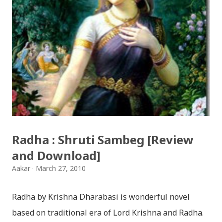
भैलो)- सुरसुधा नोट: यी अपलोड गरिएका गितसंगितहरु व्यावसायिक
प्रायोजनको लागि प्रयोग नगर्न आग्रह गर्दछौँ । इन्टरनेटमा भेटिएका
गितहरुलाई हामीले यहाँ एकै ठाउँमा सजिलोको लागि राखिदिएको मात्र
हौँ । तपाई यदि यी गित संगितको सर्जक हुनुहुन्छ र गित संगित यहाँबाट
हटाउनुपर्ने भए जानकारी गराउनुहोला । फेरी एकपटक शुभ दिपावलीको
हार्दिक मंगलमय शुभकामना व्यक्त गर्दछौँ ।
Radha : Shruti Sambeg [Review
and Download]
Aakar
March 27, 2010
Radha by Krishna Dharabasi is wonderful novel
based on traditional era of Lord Krishna and Radha.