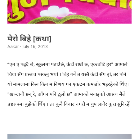
कथाहरु साइटमा थपिदिएर, गाउँखाने कथाको डेटावेस निर्माणमा
सहयोग गर्न सक्छन् । 'थप्नुहोस्' सेक्सनमा गएर गाउँखाने प्रश्न, उत्तर,
आफ्नो नाम र इमेल लेख्न...
मेरो बिहे [कथा]
Aakar
July 16, 2013
“एम ए पढ्दै छे, स्कुलमा पढाउँछे, केटी राम्री छ, एकचोटि हेर” आमाले
चिया सँग प्रस्ताव पस्कनु भयो । बिहे गर्ने त यस्तै केटी सँग हो, तर पनि
यो मामलामा किन किन म निर्णय गर्न एकदम कमजोर भइरहेको थिँए।
“खान्दानी छन् रे, आँगन पनि ठूलो छ" आमाको भनाईको आसय मैले
प्रष्टरुपमा बुझेको थिँए । तर कुनै विवाद नगरी म चुप लागेर कुरा सुनिरहेँ
। “एक्ली छोरी, काठमाण्डौंमा दाजु भाइ सँग बसेर पढेकी, शिल स्वाभाव
राम्रो छ, घर गरिखान्छे हाम्रो” आमा थप्दै हुनुहुन्थो, मलाई चिया भन्दा ति
कुरा र बयान मीठा लाग्दै थिए । एक किसिमले आमा मेरो कल्पनामा