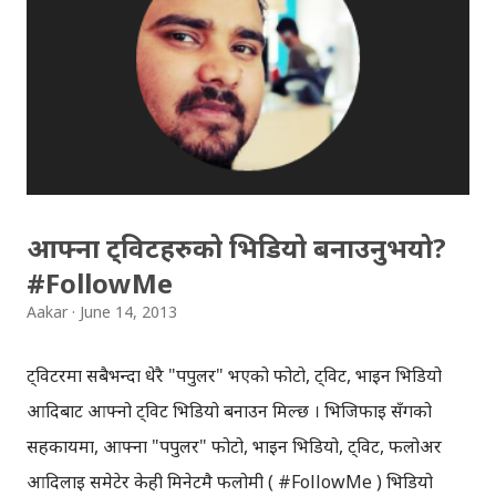
वर्षभित्रैमा हामीले पनि बेलुन इन्टरनेट चलाउन सक्नेछौँ । गुगलका
बेलुनहरु पृथ्वीको सतह भन्दा करिब २० किलोमिटर माथि रहनेछन् र
हामीले साविकको स्थितिमा थ्रीजी सरहको इन्टरनेट स्पिड पाउनेछौँ ।
पृथ्वीको सतहभन्दा करिब २० किलोमिटर माथि रहने र बेलुनहरु
आकाशमा घुमिरहने भएका कारण, पृथ्वीको जुनसुकै ठाउँबाट सहज
तरिकाले इन्टरनेट ...
आफ्ना ट्विटहरुको भिडियो बनाउनुभयो?
#FollowMe
Aakar
June 14, 2013
ट्विटरमा सबैभन्दा धेरै "पपुलर" भएको फोटो, ट्विट, भाइन भिडियो
आदिबाट आफ्नो ट्विट भिडियो बनाउन मिल्छ । भिजिफाइ सँगको
सहकार्यमा, आफ्ना "पपुलर" फोटो, भाइन भिडियो, ट्विट, फलोअर
आदिलाई समेटेर केही मिनेटमै फलोमी ( #FollowMe ) भिडियो