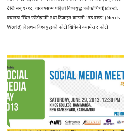
देखि सन् १९१८, चारवर्षसम्म पहिलो विश्वयुद्ध चलेकोथियो)।टोरन्टो,
क्यानडा स्थित फोटोग्राफी तथा डिजाइन कम्पनी "नर्ड वल्ड" (Nerds
World) ले प्रथम विश्वयुद्धको फोटो खिचेको क्यामेरा र फोटो
स्लाइडहरु गत वर्ष खरिद गरेको थियो । प्रथम विश्वयुद्धका फोटोका
स्लाइडहरुलाई "थ्रिडि भ्युअर"बाट थ्रिडिमा हेर्न सकिने 'नर्ड वल्ड'ले
साइटमा उल्लेख गरकोछ । 'नर्ड वल्ड'ले सार्वजनिक गरेका केही
"जिफ" (.gif) फोटोहरुलाई यहाँ राखेकोछु। पहिलो विश्वयुद्धमा
फ्रान्सेली सेनाले फोटो खिच्न प्रयोग गरेको क्यामेरा । पहिलो
विश्वयुद्धका फोटोहरु via The Verge