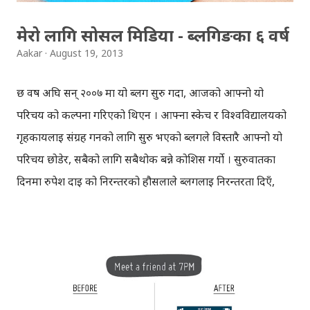
मेरो लागि सोसल मिडिया - ब्लगिङका ६ वर्ष
Aakar
August 19, 2013
छ वर्ष अघि सन् २००७ मा यो ब्लग सुरु गर्दा, आजको आफ्नो यो
परिचय को कल्पना गरिएको थिएन । आफ्ना स्केच र विश्वविद्यालयको
गृहकार्यलाई संग्रह गर्नको लागि सुरु भएको ब्लगले विस्तारै आफ्नो यो
परिचय छोडेर, सबैको लागि सबैथोक बन्ने कोशिस गर्यो । सुरुवातका
दिनमा रुपेश दाइ को निरन्तरको हौसलाले ब्लगलाई निरन्तरता दिएँ,
आफ्ना मनमा उब्जिएका सबैकुरा ब्लगमा पोतियो । बिस्तारै फेसबुक र
ट्विटरको लोकप्रियता बढ्न थाल्यो, अनि त्यही लहरमा लागियो । ब्लग,
फेसबुक र ट्विटरबाट भुपेन्द्र दाइ को नजिक पुगियो अनि रुचीको रुपमा
रहेको 'सोसल मिडिया' मेरो प्रोफेसनको रुपमा देखापर्यो । सोसल
मिडियालाई सबैले आफू अनुकुल परिभाषित गरेकाछन् अनि आफू