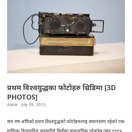
बुट्टाहरु भर्दै हुनुहुन्थ्यो । “मलाई त मन खायो, तँलाई भनेर फोटो
मगाएकीछु, ला” आमाले २ वटा फोटो हातमा राखिदिनु भयो । आमाको
अगाडि नियालेर हेर्न लाज भयो । केटी त राम्री नै हो । मैले झलक्क हेर्दा
त्यही देखें । म रिमोट चलाइरहेको थिँए । गोरुले दाँइ गरे जसरी च्यानल
घुमाउनु मेरो पुरानो बानी । भरे बुवा आएपछि कुरा गरौँला भनेर आमा
गिलास उठाउँदै जानुभयो । आमा गएपछी ‘केटीलाई’ नियालें । मुहार त
राम्रै हो । कपाल कस्तो हो, प्रष्ट सँग देखिएको थिएन । कुर्ता सलवार,
बाहुला नभएकोल...
प्रथम विश्वयुद्धका फोटोहरु थ्रिडिमा [3D
PHOTOS]
Aakar
July 09, 2013
सय वर्ष अघिको प्रथम विश्वयुद्धको फोटोहरुलाई क्यानडामा रहेको एक
ग्राफिक डिजाइनिङ कम्पनीले थ्रिडीमा सार्वजनिक गरेकोछ (सन् १९१४