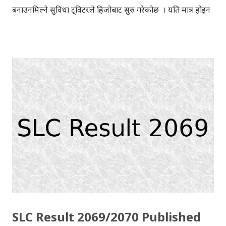
बनाउनमिल्ने सुविधा ट्विटरले हिजोबाट सुरु गरेकोछ । यति मात्र होइन
भिडियोबाट, आफूले ट्विट गर्ने विषय र समय पनि थाहा पाउन सकिन्छ ।
भिडियो बनाउन, भिजिफाईमा ट्विटरबाट साइनइन गर्नुस । त्यसपछि
भिजीफाईले अटोमेटिक रुपमा केही मिनेट भित्रैमा तपाईको ट्विटहरुको
फलोमी भिडियो तयार पारिदिन्छ । भिडियो तयार भइसकेपछि,
आवश्यकता अनुसार आफूले सम्पादन पनि गर्न मिल्छ । Hey
@KakaBaa , @Lohsirk , @anantabrt , you've got a
starring role in my video: https://t.co/wL9iSnup1a
#FollowMe #Vizify — Aakar Anil (@aakarpost) June
13, 2013 फरक प्रसंग हिजो देखि ट्विटरले ट्विटर एनालिटिक्स सबैको
लागि खुला गरेकोछ । आफ्नो कुन ट्विट कति "ईंगेजिङ" छ, कुन लिंक
कति पटक क्लिक भयो, कति पटक रिट्विट भयो, मेन्सन भयो, फेव
भयो आदि विविध कुराहरु यसबाट जान्न सकिन्छ ।...
SLC Result 2069/2070 Published