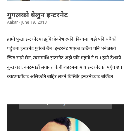
the rural areas of Nepal and model the solution
गुगलको बेलुन इन्टरनेट
approaches. Event: LOCUS 2013 (10th National
Aakar
June 19, 2013
Technological Festival) Date: Ju...
हाम्रो पुस्ता इन्टरनेटमा झुमिरहेकोभएपनि, विश्वमा अझै पनि सबैको
पहुँचमा इन्टरनेट पुगेको छैन। इन्टरनेट भएका ठाउँमा पनि भनेजस्तो
स्पिड राम्रो छैन, त्यसमाथि इन्टरनेट अझै पनि महंगो नै छ । हाम्रै देशको
कुरा गर्दा, काठमाडौँ लगायत केही शहरममा मात्र इन्टरनेटको पहुँच छ ।
काठमाडौँबाट अलिकति बाहिर लाग्ने बित्तिकै इन्टरनेटबाट बञ्चित
हुनुपर्ने अवस्था छ । इन्टरनेट सबै ठाउँ र सबैको पहुँचमा सर्वसुलभ रुपमा
पुर्याउन गुगलको ल्याब "गुगल एक्स" ले "लुन" नामक प्रोजेक्ट सुरु
गरेकोछ । "लुन" प्रोजेक्ट अन्तर्गत, गुगलले बेलुनको माध्यमबाट इन्टरनेट
सबैको घर घरमा पुर्याउने योजना ल्याएकोहो । बेलुनबाट इन्टरनेट, कुरा
जोक झैँ लाग्न सक्छ, तर गुगलको प्रयोग सफल भएको खण्डमा केही