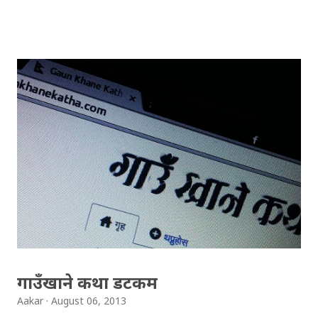
रहेछ, गुगल प्लसको कन्ट्याक्ट सबै आएछ फोनमा । गुगललाई एकछिन
मनमनै गाली गरेँ, मैले कन्ट्याक्ट सिन्क गरेको त थिएन तर पनि फोनमा
देखियो । मेरो बाहेक कतिजनाको नम्बर आफूलाई आउँदोरहेछ भनेर
जाँच्नखोजेँ । अहँ, मेरो आफ्नु नम्बर बाहेक अरु कसैको नम्बर सम्झन
सकिँन । प्रविधीको विकास र प्रयोग सँगै नम्बरहरु बिर्सिएछ , पहिले
दर्जनौँका फोन नम्बर मुखाग्र थियो । केही दिनपछि यो साइट मा केही
रमाइला कार्टनुहरु देखेँ, आफैँलाई व्यङ्ग्य गरेको जस्तो लाग्यो ।
मोबाइलले झुठो बोल्न सिकाको कुरा त ५-६ वर्ष अघि नै यहाँ
लेखिसकेकोछु । Life Before and After Mobile Phones
माथिका कार्टुनहरुसँग तपाई कत्तिको सहमत हुनुहुन्छ?
गाउँखाने कथा डटकम
Aakar
August 06, 2013