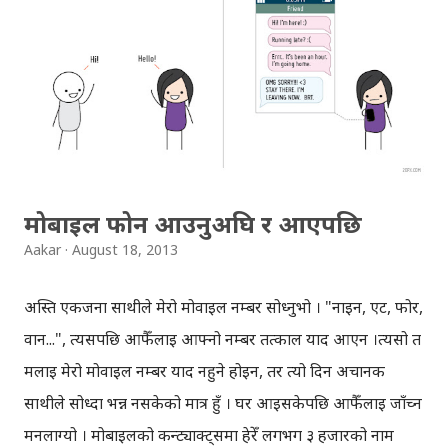
अनुकुल प्रयोग गरेकाछन् । जस्तो कि, पत्रकारिता क्षेत्रमा सोसल
मिडियाले क्रान्ति ल्यायो भनिन्छ, अत यसलाई "नागरिक पत्रकारिता" को
दर्जा दिइन्छ (अन्य पाटाहरु पनि छन्) । अनि यता डिजिटल मार्केटिङमा
पनि सोसल मिडियाले धार नै परिवर्तन गराइदिएकोछ । यसबाट मैले
निकालेको निचोड भनेको 'सोसल मिडिया'ले "कम्युनिकेसन"मा
युगान्तकारी परिवर्तन ल्याइदियो । इन्टरनेट ...
मोबाइल फोन आउनुअघि र आएपछि
Aakar
August 18, 2013
अस्ति एकजना साथीले मेरो मोवाइल नम्बर सोध्नुभो । "नाइन, एट, फोर,
वान...", त्यसपछि आफैँलाई आफ्नो नम्बर तत्काल याद आएन ।त्यसो त
मलाई मेरो मोवाइल नम्बर याद नहुने होइन, तर त्यो दिन अचानक
साथीले सोध्दा भन्न नसकेको मात्र हुँ । घर आइसकेपछि आफैँलाई जाँच्न
मनलाग्यो । मोबाइलको कन्ट्याक्ट्समा हेरेँ लगभग ३ हजारको नाम