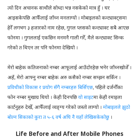
त्यो दिन अचानक साथीले सोध्दा भन्न नसकेको मात्र हुँ । घर
आइसकेपछि आफैँलाई जाँच्न मनलाग्यो । मोबाइलको कन्ट्याक्ट्समा
हेरेँ लगभग ३ हजारको नाम रहेछ, गुगल प्लसको कन्ट्याक्ट सबै आएछ
फोनमा । गुगललाई एकछिन मनमनै गाली गरेँ, मैले कन्ट्याक्ट सिन्क
गरेको त थिएन तर पनि फोनमा देखियो ।
मेरो बाहेक कतिजनाको नम्बर आफूलाई आउँदोरहेछ भनेर जाँच्नखोजेँ ।
अहँ, मेरो आफ्नु नम्बर बाहेक अरु कसैको नम्बर सम्झन सकिँन ।
प्रविधीको विकास र प्रयोग सँगै नम्बरहरु बिर्सिएछ
, पहिले दर्जनौँका
फोन नम्बर मुखाग्र थियो । केही दिनपछि
यो साइट
मा केही रमाइला
कार्टनुहरु देखेँ, आफैँलाई व्यङ्ग्य गरेको जस्तो लाग्यो ।
मोबाइलले झुठो
बोल्न सिकाको कुरा त ५-६ वर्ष अघि नै यहाँ लेखिसकेकोछु
।
Life Before and After Mobile Phones