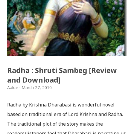
Download Patriotic Nepali Song: जहाँ छन् बुध्दका आँखा /
jaha chhan buddha ka aakha - bhaktaraj acharya
Download Patriotic Nepali Song: नेपालले के गर्यो मलाई, भन्न
छोडिदेउ Download: रातो र चन्द्र सुर्य / raato ra chandra
surya (रचनाकार: गोपाल प्रसाद रिमाल, गायक: फत्तेमान, संगीत:
अम्बर गुरुङ) Download: सयथरि बाजा एउटै ताल / saya thari
baja - kutumba band (nepali dhun) Download: म
Radha : Shruti Sambeg [Review
मरेपनि मेरो देश बाँचिराखोस / ma marepan...
and Download]
Aakar
March 27, 2010
Radha by Krishna Dharabasi is wonderful novel
based on traditional era of Lord Krishna and Radha.
The traditional plot of the story makes the
readers/listeners feel that Dharabasi is narrating us