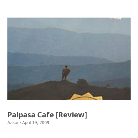
jhilimili / तिहारै आयो लौ झिलिमिली Download Tihar
Songs: diyo baali sanjh ko / दियो बाली साँझ को
Download: Tihar Dhun (Deusi,Bhailo)/ तिहार धुन(देउसी
भैलो)- सुरसुधा नोट: यी अपलोड गरिएका गितसंगितहरु व्यावसायिक
प्रायोजनको लागि प्रयोग नगर्न आग्रह गर्दछौँ । इन्टरनेटमा भेटिएका
गितहरुलाई हामीले यहाँ एकै ठाउँमा सजिलोको लागि राखिदिएको मात्र
हौँ । तपाई यदि यी गित संगितको सर्जक हुनुहुन्छ र गित संगित यहाँबाट
हटाउनुपर्ने भए जानकारी गराउनुहोला । फेरी एकपटक शुभ दिपावलीको
हार्दिक मंगलमय शुभकामना व्यक्त गर्दछौँ ।
Palpasa Cafe [Review]
Aakar
April 19, 2009