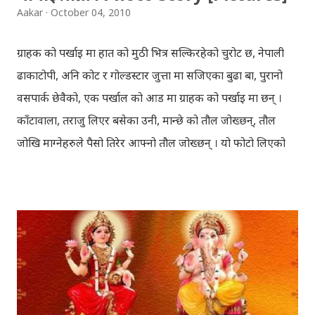
Aakar
October 04, 2010
search self, leaving her parents. She is accompanied
by her friend Bisakha everywhere she went. Radha
ग्राहक को पर्खाइ मा हात को मुठी भित्र सल्किरहेको चुरोट छ, नेपाली
faces...
ढाकाटोपी, अनि कोट र गोल्डस्टार जुत्ता मा सजिएका बुढा बा, पुरानो
वसपार्क छेवैको, एक पर्खाल को आड मा ग्राहक को पर्खाइ मा छन् ।
काँटावाला, तराजु लिएर बसेका उनी, मान्छे को तौल जोख्छन्, तौल
जोखि माग्नेहरुले पैसो तिरेर आफ्नो तौल जोख्छन् । यो फोटो लिएको
समय नेपाली कांग्रेस को महाधिवेशन चल्दैथियो । बाटोभरि मान्छेहरु को
भिड थियो, तर यस्तो लाग्दैथ्यो यी बुढा बा लाई केही वास्ता थिएन । उनी
चुरोट तान्दै आफैँ मा हराइरहेका झैँ देखिन्थेँ । ढल्किँदो दिन त्रिपुरेश्वर मा
अवस्थित मन्दिर को फोटो खिच्दा, पश्चिम मा सूर्य डुब्न लागिसकेको
थियो । कोलाहाल को बिचमा उभिएको मन्दिर आफू मा चाँहि साह्रै शान्त
छ । पुल्चोक मा आयोजित लोकस २०१० हेरेर फर्किँदै गर्दा, थकाइ मार्ने
उद्देश्य ले यही मन्दिर मा एकछिन अडिएको थिँए । झोलुङ्गे पुल ललितपुर