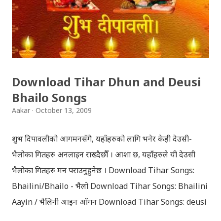
बालकुमारी मा, मनोहरा खोला माथि रहेको झोलुंङ्गे पुल ! यो फोटो
खिच्दा, मौसम सफा थिएन, हल्का वर्षा भइरहेथ्यो । त्यसदिन केही
साथिहरु को साथ मा, नयाँ वानेश्वर, शंखमुल हुँदै यो झोलुङ्गे पुल तरेर,
बालकुमारी हु...
Download Tihar Dhun and Deusi
Bhailo Songs
Aakar
October 13, 2009
शुभ दिपावलीको आगमनसँगै, यहाँहरुको लागि भनेर केही देउसी-
भैलोका गितहरु अनलाइन राख्दैछौँ । आशा छ, यहाँहरुले यी देउसी
भैलोका गितहरु मन पराउनुहुनेछ । Download Tihar Songs:
Bhailini/Bhailo - भैलो Download Tihar Songs: Bhailini
Aayin / भैलिनी आइन आँगन Download Tihar Songs: deusi
re / देउसी रे Download Tihar Song: tiharai aayo lau