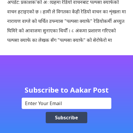
अपडेट: प्रकाशक'को अाग्रहमा रेडियो वाचनबाट पल्पसा क्याफेको
वाचन हटाइएको छ । हामी ले विगतका केही रेडियो वाचन का शृंखला मा
नारायण वाग्ले को चर्चित उपन्यास "पल्पसा क्याफे" रेडियोकर्मी अच्युत
घिमिरे को आवाजमा सुनाएका थियौँ । ८ अंकमा प्रशारण गरिएको
पल्पसा क्याफे का लेखक सँग "पल्पसा क्याफे" को सेरोफेरो मा
गरिएको कुराकानी राख्ने योजना हाम्रो थियो तर अन्तरवार्ता को रेकर्ड
अहिले फेला पार्न नसकिएकोले प्रशारण गर्न असमर्थ भएका छौँ, पछि
भेटिएको खण्डमा हामी अवश्य पनि राख्ने नै छौँ । हामीले भनिरहनुपर्दैन,
पल्पसा क्याफे एक उत्कृष्ट उपन्यास हो जसलाई ऐतिहासिक दस्तावेज
भन्दा पनि फरक नपर्ला । रेडियोवाचन को शृंखला मा यी सम्पुर्ण अंकहरु
Subscribe to Aakar Post
उपलब्ध गराइदिनुहुने अच्युत घिमिरेलाई धेरै धेरै धन्यवाद । पल्पसा
क्याफे त सुनिसकियो, तर यहाँहरु ले पल्पसा क्याफेलाई कसरी
मुल्यांङ्कन गर्नुभयो थाहा छैन । खैर कुरो जेसुकै होस्, आज यहाँ म केही
साथिहरुको ब्लगमा प्रकाशित "पल्पसा क्याफे" बारे गरिएको