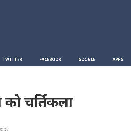
Skip to main content
cebook
RSS
TWITTER
FACEBOOK
GOOGLE
APPS
 को चर्तिकला
2007