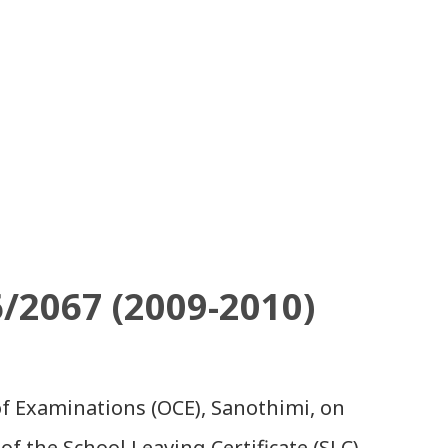
6/2067 (2009-2010)
 of Examinations (OCE), Sanothimi, on
of the School Leaving Certificate (SLC)