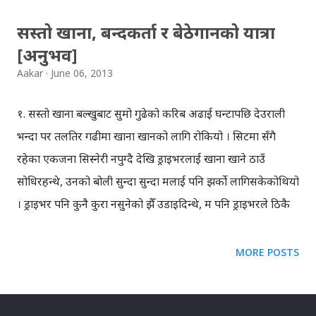
सस्तो खाना, बन्दकर्ता र बेठेगानको यात्रा
[अनुभव]
Aakar
June 06, 2013
१. सस्तो खाना बल्खुबाट सुमो गुढेको करिब अढाई घन्टापछि देउराली
भन्दा पर तलतिर गढीमा खाना खानको लागि रोकियो । सिटमा सँगै
रहेका एकजना सिस्नेरी नपुग्दै देखि ड्राइभरलाई खाना खाने ठाउँ
सोधिरहन्थे, उनको बोली सुन्दा सुन्दा मलाई पनि झर्को लागिसकेकोथियो
। ड्राइभर पनि कुनै कुरा नसुनेको झैँ उडाइदिन्थे, म पनि ड्राइभरले ठिकै
गरे भनेर मनमनै भन्थेँ। ती सिटका व्यक्ति यतै सिस्नेरीमा खाउँ,
कुलेखानीमा खाउँ, देउरालीमा खाउँ भन्थे, ड्राइभरले गढीमा खाना खाने
MORE POSTS
गरिएकोछ भन्दै गढीमा पुर्याए । बाटो हिँड्दा होटलमा प्राय: खाना खान
मनलाग्दैन, खाजासम्म भने खाइन्छ । दश बज्दैथियो, भोक लागेजस्तो