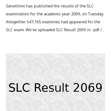
Sanothimi has published the results of the SLC
examination for the academic year 2069, on Tuesday.
Altogether 547,165 examines had appeared for the
SLC exam. We've uploaded SLC Result 2069 in . pdf / .
txt format. Please download the SLC Result 2069
from the links below. Check your SLC Result 2069
Online 1) Link1: SLC Result 2069 Regular . pdf
Link2: SLC Result 2069 Regular . txt 2) Link1: SLC
Result 2069 Exempted . pdf Link2: SLC Result 2069
Exempted . txt 3) Distinction : SLC Result 2069 . txt
First Div : SLC Result 2069 . txt Second Div : SLC
Result 2069 . txt Third Div: SLC Result 2069 . txt
Withheld . txt How to check SLC Result ? #
Download/Click above Files/Links # Open File and