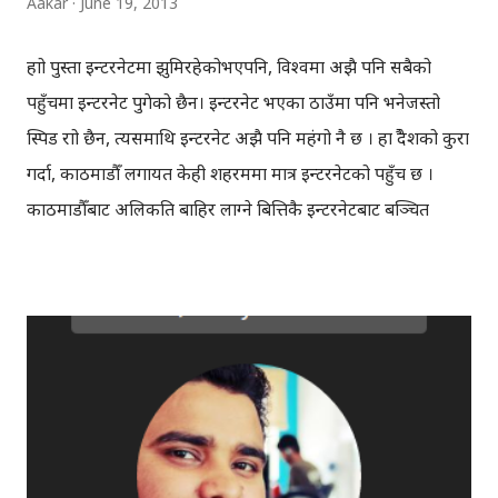
Aakar
June 19, 2013
Technological Festival) Date: Ju...
हाम्रो पुस्ता इन्टरनेटमा झुमिरहेकोभएपनि, विश्वमा अझै पनि सबैको
पहुँचमा इन्टरनेट पुगेको छैन। इन्टरनेट भएका ठाउँमा पनि भनेजस्तो
स्पिड राम्रो छैन, त्यसमाथि इन्टरनेट अझै पनि महंगो नै छ । हाम्रै देशको कुरा
गर्दा, काठमाडौँ लगायत केही शहरममा मात्र इन्टरनेटको पहुँच छ ।
काठमाडौँबाट अलिकति बाहिर लाग्ने बित्तिकै इन्टरनेटबाट बञ्चित
हुनुपर्ने अवस्था छ । इन्टरनेट सबै ठाउँ र सबैको पहुँचमा सर्वसुलभ रुपमा
पुर्याउन गुगलको ल्याब "गुगल एक्स" ले "लुन" नामक प्रोजेक्ट सुरु
गरेकोछ । "लुन" प्रोजेक्ट अन्तर्गत, गुगलले बेलुनको माध्यमबाट इन्टरनेट
सबैको घर घरमा पुर्याउने योजना ल्याएकोहो । बेलुनबाट इन्टरनेट, कुरा
जोक झैँ लाग्न सक्छ, तर गुगलको प्रयोग सफल भएको खण्डमा केही
वर्षभित्रैमा हामीले पनि बेलुन इन्टरनेट चलाउन सक्नेछौँ । गुगलका
बेलुनहरु पृथ्वीको सतह भन्दा करिब २० किलोमिटर माथि रहनेछन् र
हामीले साविकको स्थितिमा थ्रीजी सरहको इन्टरनेट स्पिड पाउनेछौँ ।