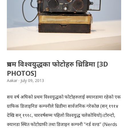
अगाडि नियालेर हेर्न लाज भयो । केटी त राम्री नै हो । मैले झलक्क हेर्दा
त्यही देखें । म रिमोट चलाइरहेको थिँए । गोरुले दाँइ गरे जसरी च्यानल
घुमाउनु मेरो पुरानो बानी । भरे बुवा आएपछि कुरा गरौँला भनेर आमा
गिलास उठाउँदै जानुभयो । आमा गएपछी ‘केटीलाई’ नियालें । मुहार त
राम्रै हो । कपाल कस्तो हो, प्रष्ट सँग देखिएको थिएन । कुर्ता सलवार,
बाहुला नभएकोल...
प्रथम विश्वयुद्धका फोटोहरु थ्रिडिमा [3D
PHOTOS]
Aakar
July 09, 2013
सय वर्ष अघिको प्रथम विश्वयुद्धको फोटोहरुलाई क्यानडामा रहेको एक
ग्राफिक डिजाइनिङ कम्पनीले थ्रिडीमा सार्वजनिक गरेकोछ (सन् १९१४
देखि सन् १९१८, चारवर्षसम्म पहिलो विश्वयुद्ध चलेकोथियो)।टोरन्टो,
क्यानडा स्थित फोटोग्राफी तथा डिजाइन कम्पनी "नर्ड वल्ड" (Nerds