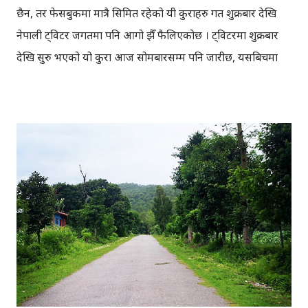
छैन, तर फेसबुकमा मात्रै सिमित रहेको यी कुराहरु गत शुक्रबार देखि
नेपाली ट्विटर जगतमा पनि आगो झैँ फैलिएकोछ । ट्विटरमा शुक्रबार
देखि सुरु भएको यो कुरा आज सोमबारसम्म पनि जारीछ, यसबिचमा
करिब २५ सय देखि ३ हजारसम्म यस सम्बन्धि ट्विट भएको अनुमान
गरिएकोछ ।प्राय प्रयोगकर्ताहरुले खेल, राजनिती, पेशा, नेपाली समाज
आदि विभिन्न विषयमा यसप्रकारका ट्विटहरु गरेकाछन् । ट्विटहरु
रमाइला हुँदा हुँदै पनि, एउटै कुरा धेरै पटक दोहोरिएकोले अनि ट्विटर
भरि यही सम्बन्धि ट्विटहरु मात्र देखिएकोले प्रयोगकर्ताहरु 'इरिटेटेड'
पनि भएकाछन् । यति हुँदा हुँदै पनि केही रमाइला ट्विटहरु यहाँ ब्लगमा
समेट्ने जमर्को गरेकोछु । [ View the story "... यस्तो हुनुपर्छ..." on
Storify ]