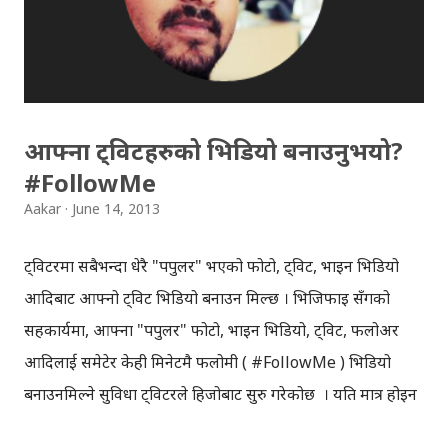
पृथ्वीको सतहभन्दा करिब २० किलोमिटर माथि रहने र बेलुनहरु
आकाशमा घुमिरहने भएका कारण, पृथ्वीको जुनसुकै ठाउँबाट सहज
तरिकाले इन्टरनेट ...
आफ्ना ट्विटहरुको भिडियो बनाउनुभयो?
#FollowMe
Aakar
June 14, 2013
ट्विटरमा सबैभन्दा धेरै "पपुलर" भएको फोटो, ट्विट, भाइन भिडियो
आदिबाट आफ्नो ट्विट भिडियो बनाउन मिल्छ । भिजिफाइ सँगको
सहकार्यमा, आफ्ना "पपुलर" फोटो, भाइन भिडियो, ट्विट, फलोअर
आदिलाई समेटेर केही मिनेटमै फलोमी ( #FollowMe ) भिडियो
बनाउनमिल्ने सुविधा ट्विटरले हिजोबाट सुरु गरेकोछ । यति मात्र होइन
भिडियोबाट, आफूले ट्विट गर्ने विषय र समय पनि थाहा पाउन सकिन्छ ।