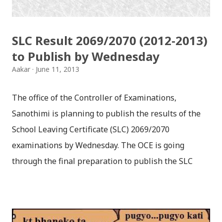
Press Ctrl+F # Box will appear, Insert your symbol
number and Search Files Disclaimer! The record of
SLC Result 2069/2070 (2012-2013)
the Office of the Controller of the examination ...
to Publish by Wednesday
Aakar
June 11, 2013
The office of the Controller of Examinations,
Sanothimi is planning to publish the results of the
School Leaving Certificate (SLC) 2069/2070
examinations by Wednesday. The OCE is going
through the final preparation to publish the SLC
result 2069. Kantipur reports , the marks obtained by
the examinees have been entered in the system,
which is being proofread. According to Deputy