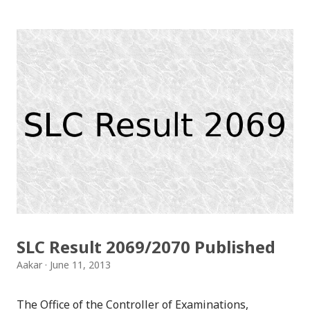
भिडियो बनाउन, भिजिफाईमा ट्विटरबाट साइनइन गर्नुस । त्यसपछि
भिजीफाईले अटोमेटिक रुपमा केही मिनेट भित्रैमा तपाईको ट्विटहरुको
फलोमी भिडियो तयार पारिदिन्छ । भिडियो तयार भइसकेपछि,
आवश्यकता अनुसार आफूले सम्पादन पनि गर्न मिल्छ । Hey
@KakaBaa , @Lohsirk , @anantabrt , you've got a
starring role in my video: https://t.co/wL9iSnup1a
#FollowMe #Vizify — Aakar Anil (@aakarpost) June
13, 2013 फरक प्रसंग हिजो देखि ट्विटरले ट्विटर एनालिटिक्स सबैको
लागि खुला गरेकोछ । आफ्नो कुन ट्विट कति "ईंगेजिङ" छ, कुन लिंक
कति पटक क्लिक भयो, कति पटक रिट्विट भयो, मेन्सन भयो, फेव
भयो आदि विविध कुराहरु यसबाट जान्न सकिन्छ ।...
SLC Result 2069/2070 Published
Aakar
June 11, 2013
The Office of the Controller of Examinations,