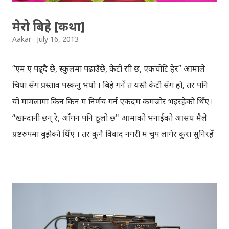
मेरो बिहे [कथा]
Aakar
July 16, 2013
“एम ए पढ्दै छे, स्कुलमा पढाउँछे, केटी राम्री छ, एकचोटि हेर” आमाले
चिया सँग प्रस्ताव पस्कनु भयो । बिहे गर्ने त यस्तै केटी सँग हो, तर पनि
यो मामलामा किन किन म निर्णय गर्न एकदम कमजोर भइरहेको थिँए।
“खान्दानी छन् रे, आँगन पनि ठूलो छ" आमाको भनाईको आसय मैले
प्रष्टरुपमा बुझेको थिँए । तर कुनै विवाद नगरी म चुप लागेर कुरा सुनिरहेँ
। “एक्ली छोरी, काठमाण्डौंमा दाजु भाइ सँग बसेर पढेकी, शिल स्वाभाव
राम्रो छ, घर गरिखान्छे हाम्रो” आमा थप्दै हुनुहुन्थो, मलाई चिया भन्दा ति
कुरा र बयान मीठा लाग्दै थिए । एक किसिमले आमा मेरो कल्पनामा
बुट्टाहरु भर्दै हुनुहुन्थ्यो । “मलाई त मन खायो, तँलाई भनेर फोटो
मगाएकीछु, ला” आमाले २ वटा फोटो हातमा राखिदिनु भयो । आमाको