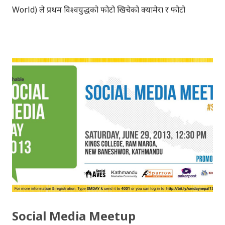
World) ले प्रथम विश्वयुद्धको फोटो खिचेको क्यामेरा र फोटो
स्लाइडहरु गत वर्ष खरिद गरेको थियो । प्रथम विश्वयुद्धका फोटोका
स्लाइडहरुलाई "थ्रिडि भ्युअर"बाट थ्रिडिमा हेर्न सकिने 'नर्ड वल्ड'ले
साइटमा उल्लेख गरकोछ । 'नर्ड वल्ड'ले सार्वजनिक गरेका केही
"जिफ" (.gif) फोटोहरुलाई यहाँ राखेकोछु। पहिलो विश्वयुद्धमा
फ्रान्सेली सेनाले फोटो खिच्न प्रयोग गरेको क्यामेरा । पहिलो
विश्वयुद्धका फोटोहरु via The Verge
Social Media Meetup