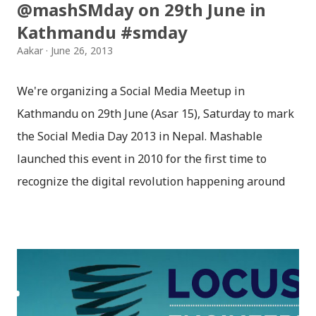
@mashSMday on 29th June in
Kathmandu #smday
Aakar
June 26, 2013
We're organizing a Social Media Meetup in
Kathmandu on 29th June (Asar 15), Saturday to mark
the Social Media Day 2013 in Nepal. Mashable
launched this event in 2010 for the first time to
recognize the digital revolution happening around
the world. Social Media Day is being celebrated
worldwide on 30th June and we’re excited to
celebrate Mashable’s fourth annual Social Media
Day in Kathmandu, Nepal as well. Social Media has
become our lifestyle. Social Media serves different