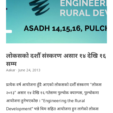
value and can be used for different purposes. This
year our theme is "Social Media is Good" (Thanks to
@UjjwalAcharya ). Social Media has played a major
role in changing the fortune of many people,
communities, brands, companies and countries. In
this Meetup we'll be discussing what good Social
Media has done in different sectors in Nepal, how
लोकसको दशौँ संस्करण असार १४ देखि १६
people are using Social Media for Good. An expert
सम्म
from different fields (Marketing, Journalism,
Aakar
June 24, 2013
Education, Literature, Movie, Music, Sports, Campai...
प्रत्येक वर्ष आयोजना हुँदै आएको लोकसको दशौँ संस्करण "लोकस
२०१३" असार १४ देखि १६ गतेसम्म पुल्चोक क्याम्पस, पुल्चोकमा
आयोजना हुनेभएकोछ । "Engineering the Rural
Development” भन्ने थिम सहित आयोजना हुन लागेको लोकस