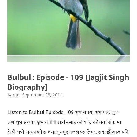
showcase 36 outstanding non-fiction films, selected
from nearly 400 entries received, from all over
Southasia. Selected films are from Afghanistan,
Bangladesh, Burma, India, Nepal, Pakistan, Sri
Lanka and the Tibet Autonomous Region. Six of the
films being shown will have their Southasia
premieres at FSA ’11. Altogether 20 filmmakers are
expected to participate in FSA ’11, who will lead
Bulbul : Episode - 109 [Jagjit Singh
discussions after screenings. The film adjudged the
Biography]
best by the jury will receive the Ram Bahadur
Aakar
September 28, 2011
Trophy, which carries with it a cash award of USD...
Listen to Bulbul Episode-109 शुभ समय, शुभ पल, शुभ
क्षण,शुभ सन्ध्या, शुभ रात्री !!! रात्री बसाइ को यो अर्को नयाँ अंक मा
केही रात्री गन्थनको साथमा सुमधुर गजलहरु लिएर, सदा झैँ आज पनि