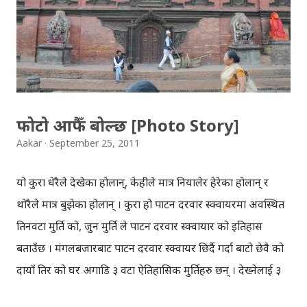
चढाउनुपर्ने स्थानअनुसार दुनामा पनि जमरा राखिन्छ । अष्टमीको दिनमा
भने खुँडा,खुकुरी,चुलेसी,चक्कु आदि लगायतका हतियारहरु को पनि
पुजा गरिन्छ । घटस्थापना गरेपछि ९ दिन सम्म शक्ति की प्रतिमुर्ती
देवीको आराधना गरिन्छ । आफ्नो परम्परा र रितिस्थिति अनुसार दशैँ
सबैले आ-आफ्नै रुपमा ...
फोटो आफैँ बोल्छ [Photo Story]
Aakar
September 25, 2011
यो कुरा धेरैले देखेका होलान्, केहीले मात्र नियालेर हेरेका होलान् र
थोरैले मात्र बुझेका होलान् । कुरा हो पाटन दरवार स्क्वायरमा अवस्थित
तिनवटा मुर्ति को, जुन मुर्ति ले पाटन दरवार स्क्वायार को इतिहास
बताउँछ । मंगलबजारबाट पाटन दरवार स्क्वायर छिर्दै गर्दा बाटो छेवै को
दायाँ तिर को घर अगाडि ३ वटा ऐतिहासिक मुर्तिहरु छन् । देख्नेलाई ३
वटा मुर्तिहरु मात्र लाग्नसक्छ, तर त्यसपछि लुकेको कथा रमाइलो र