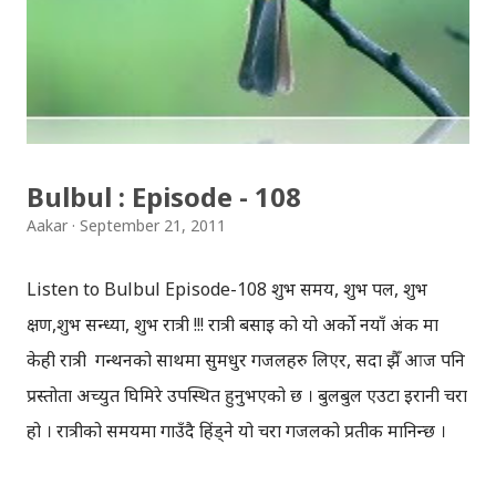
भइसकेका हाम्रा फोटोहरु, स्टाटस अपडेटहरु र आफ्ना कार्यक्रमहरुलाई
अब फेसबुकले ‘अटोमेटिक’ रुपमा ‘टाइमलाइन’ मा देखाउने छ ।
यसलाई आफ्नो ‘इतिहास’ वा आफ्नो ‘जिवनकथा’ को रुपमा बुझ्न
सकिन्छ । फेसबुकमा लेखिएका स्टाटसहरु हेर्न हामीसँग, ‘ओल्डर पोष्ट’
स्क्रोल गर्दै आफ्ना पुरानाकुराहरु हेर...
Bulbul : Episode - 108
Aakar
September 21, 2011
Listen to Bulbul Episode-108 शुभ समय, शुभ पल, शुभ
क्षण,शुभ सन्ध्या, शुभ रात्री !!! रात्री बसाइ को यो अर्को नयाँ अंक मा
केही रात्री गन्थनको साथमा सुमधुर गजलहरु लिएर, सदा झैँ आज पनि
प्रस्तोता अच्युत घिमिरे उपस्थित हुनुभएको छ । बुलबुल एउटा इरानी चरा
हो । रात्रीको समयमा गाउँदै हिंड्‍ने यो चरा गजलको प्रतीक मानिन्छ ।
इरानदेखि नेपाल सम्मको यात्रा गरेकी बुलबुल, नेपालका लागि नौलो हैन