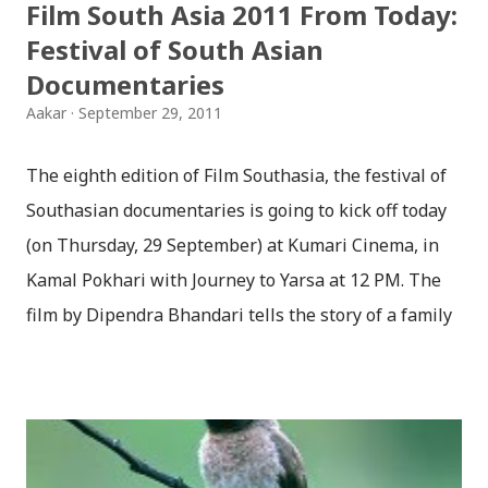
Film South Asia 2011 From Today:
Festival of South Asian
Documentaries
Aakar
September 29, 2011
The eighth edition of Film Southasia, the festival of
Southasian documentaries is going to kick off today
(on Thursday, 29 September) at Kumari Cinema, in
Kamal Pokhari with Journey to Yarsa at 12 PM. The
film by Dipendra Bhandari tells the story of a family
from Rukum joining the harsh expedition to collect
yarsagumba in the high Himal. The opening will be
graced by the eminent Bangladeshi filmmaker
Catherine Masud. Film South Asia (FSA) ’11 will