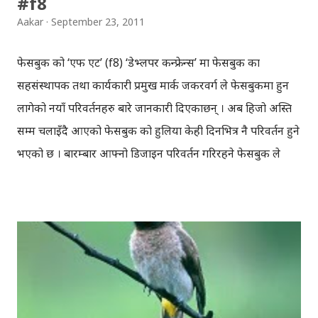
#f8
Aakar
September 23, 2011
फेसबुक को ‘एफ एट’ (f8) ‘डेभ्लपर कन्फ्रेन्स’ मा फेसबुक का
सहसंस्थापक तथा कार्यकारी प्रमुख मार्क जकरवर्ग ले फेसबुकमा हुन
लागेको नयाँ परिवर्तनहरु बारे जानकारी दिएकाछन् । अब हिजो अस्ति
सम्म चलाइँदै आएको फेसबुक को हुलिया केही दिनभित्र नै परिवर्तन हुने
भएको छ । बारम्बार आफ्नो डिजाइन परिवर्तन गरिरहने फेसबुक ले
यसपटक पनि आफ्नो डिजाइन मा आमुल परिवर्तन गरेको छ ।
सानफ्रान्सिस्को मा भइरहेको कन्फ्रेन्स मा बोल्दै, मार्क जकरवर्ग ले
‘फेसवुक प्रोफाइल’ मा आमूल परिवर्तन गरिएको बताएकाछन् । फेसबुक
मा ‘टाइमलाइन’ भन्ने ‘फिचर’ थप गरिएको छ, ‘टाइमलाइन’ को अर्थ
हुन्छ, तपाईले गरेका कामहरु, बिताएका पलहरु, कहाँ जानुभयो, के
गर्नुभयो भन्ने कुरालाई समय क्रम मा राखिने छ । समग्रमा भन्दा
‘टाइमलाइन’ ले अब आफ्नो इतिहास बताउने छ । फेसबुक मा इतिहास