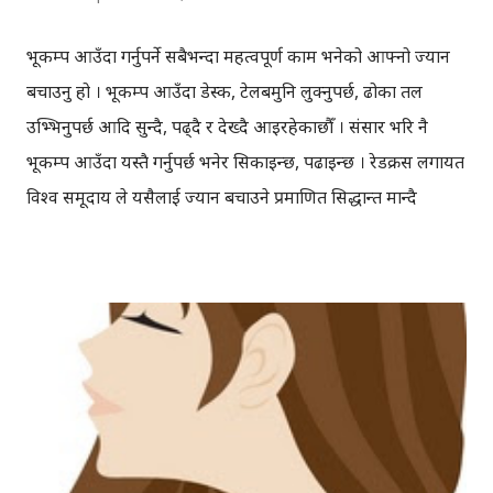
भूकम्प आउँदा गर्नुपर्ने सबैभन्दा महत्वपूर्ण काम भनेको आफ्नो ज्यान
बचाउनु हो । भूकम्प आउँदा डेस्क, टेलबमुनि लुक्नुपर्छ, ढोका तल
उभ्भिनुपर्छ आदि सुन्दै, पढ्दै र देख्दै आइरहेकाछौँ । संसार भरि नै
भूकम्प आउँदा यस्तै गर्नुपर्छ भनेर सिकाइन्छ, पढाइन्छ । रेडक्रस लगायत
विश्व समूदाय ले यसैलाई ज्यान बचाउने प्रमाणित सिद्धान्त मान्दै
आइरहेकाछन् । आज एउटा नेपाली ब्लगमा, ‘यो तरिका त ज्यानमारा
हो, ट्रयाङ्गल अफ लाइफ’ मात्र ठिक हो भने जसरी ब्लग लेखिएको रहेछ
। ‘डाउग कप’ को ‘विवादास्पद सिद्धान्त’ लाई आधिकारिक मान्दै, डेस्क,
टेबल को तल भन्दा छेउ मा बस्नुपर्ने सुझाइएको छ । अझ भूकम्प आउँदा
खाटमुनि हैन, खाटछेउ मा बस्नु भनेर सुझाइएको रहेछ । जति जति
पढ्यो, उति उति उल्टो लाग्दैगयो, त्यहाँ लेखिएका कुराहरु । अपवादहरु
जहिँ तहिँ हुन्छन् तर एक-दुइवटा ठाउँको उदाहरण दिँदै यही नै ठिक हो
भनेर किटान गर्न सकिँदैन । भूकम्प आएको समयमा यस्तै गर्नुपर्छ, यस्तै