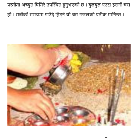
प्रस्तोता अच्युत घिमिरे उपस्थित हुनुभएको छ । बुलबुल एउटा इरानी चरा
हो । रात्रीको समयमा गाउँदै हिंड्‍ने यो चरा गजलको प्रतीक मानिन्छ ।
इरानदेखि नेपाल सम्मको यात्रा गरेकी बुलबुल, नेपालका लागि नौलो हैन
। यो सर्वव्यापी छ । गजलका रागहरु जहाँ जहाँ अलापिन्छन्, त्यहीं त्यहीं
यसको उपस्थिति रहन्छ । प्रेम, विरह, उत्साह, उमंग अनि थुप्रै मनका
संवेगहरु बुलबुलले समेट्‍छ । बुलबुल सुन्न थालेपछि हामी सबै एउटा
समूहमा समेटिन्छौं र बुलबुल भित्र आफैंले आफ्‍नो नाम दिन्छौं -
बुलबुललियन । हामी यहाँ एकाकार भएर लाग्छौं, गजलको भावनात्मक
सहवासमा । " एउटा प्रेमको बिरुवा हामी रोप्छौं.....युग युग सम्म लगाएर
यो प्रीतलाई अमर गर्छौँ।" Bulbul is a Radio Program (a gajal
program). Thanks to BULBUL Team for bringing
such a wonderful program.You can directly send your
suggestion, comments & even your gajal to:
bulbul[at]unn.c...