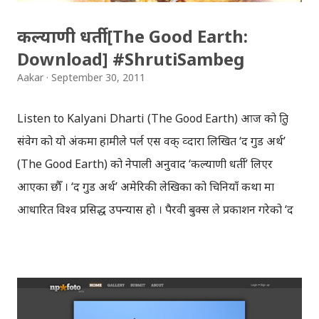
कल्याणी धर्ती [The Good Earth:
Download] #ShrutiSambeg
Aakar
September 30, 2011
Listen to Kalyani Dharti (The Good Earth) आज को श्रुति
संवेग को यो अंकमा हामीले पर्ल एस वक् व्दारा लिखित ‘द गुड अर्थ’
(The Good Earth) को नेपाली अनुवाद ‘कल्याणी धर्ती’ लिएर
आएका छौँ । ‘द गुड अर्थ’ अमेरिकी लेखिका को चिनियाँ कथा मा
आधारित विश्व प्रसिद्ध उपन्यास हो । पैरवी बुक्स ले प्रकाशन गरेको ‘द
गुड अर्थ’ को नेपाली अनुवाद टिकाराम शर्मा ले गरेका हुन् । सन् १९३८
मा ‘द गुड अर्थ’लाई साहित्य तर्फ को नोबेल पुरस्कार प्रदान गरिएको
थियो । ‘द गुड अर्थ’ ले दक्षिणी चीन को गाउँ को कथा बोकेको छ ।
कल्याणी धर्ती रेडियो उज्यालो ९० मेगाहर्ज बाट श्रुति संवेग का अंकहरुमा