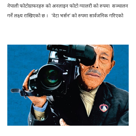
नेपाली फोटोग्राफरहरु को अनलाइन फोटो ग्यालरी को रुपमा सञ्चालन
गर्ने लक्ष्य राखिएको छ । ‘वेटा भर्सन’ को रुपमा सार्वजनिक गरिएको
साइटमा हाललाई साइटका सदस्यहरुले मात्र फोटो अपलोड गर्न पाउँछन्
। साइटलाई नेपाली फोटोग्राफरहरुले खिचेका उत्कृष्ट फोटोहरु को संग्रह
बनाउने लक्ष्य रहेको कुरा, नेपालफोटोग्राफी डटओआरजी का एक
सदस्य गौरवध्वज खड्का बताउँछन् । नेपालफोटोग्राफी ले सञ्चालन
गरेको साइट ‘एनपी फोटो’ को निर्माण स्वप्निल आचार्य ले गरेका हुन् ।
उनका अनसार यो साइट फोटो संग्रह मात्र नभइ, नयाँ प्रतिभाहरु को
आफ्नो प्रतिभा देखाउने उपयुक्त ‘प्लेटफर्म’ पनि हो । नेपाली
फोटोग्राफरहरु को लागि सुनौलो अवसर तपाई फोटोग्राफी गर्नुहुन्छ भने, ‘
एनपी फोटो’ तपाई को लागि उपयुक्त ‘प्लेटफर्म’ हुनसक्छ । हाललाई
निमन्त्रणाबाट मात्र प्रयोग गर्न मिल्ने यस साइटमा यहाँबाट साइनअप
गर्नसक्नुहुन्छ । साइट को ‘ ग्यालरी ’ मा गएर, अहिले...