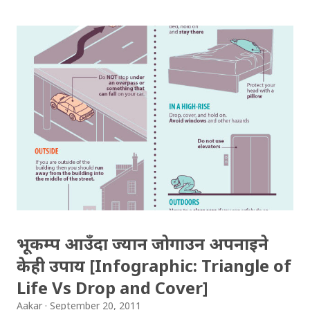
। यो सर्वव्यापी छ । गजलका रागहरु जहाँ जहाँ अलापिन्छन्, त्यहीं त्यहीं
यसको उपस्थिति रहन्छ । प्रेम, विरह, उत्साह, उमंग अनि थुप्रै मनका
संवेगहरु बुलबुलले समेट्‍छ । बुलबुल सुन्न थालेपछि हामी सबै एउटा
समूहमा समेटिन्छौं र बुलबुल भित्र आफैंले आफ्‍नो नाम दिन्छौं -
बुलबुललियन । हामी यहाँ एकाकार भएर लाग्छौं, गजलको भावनात्मक
सहवासमा । " एउटा प्रेमको बिरुवा हामी रोप्छौं.....युग युग सम्म लगाएर
यो प्रीतलाई अमर गर्छौँ।" Bulbul is a Radio Program (a gajal
program). Thanks to BULBUL Team for bringing
such a wonderful program.You can directly send your
suggestion, comments & even your gajal to: bulbu...
भूकम्प आउँदा ज्यान जोगाउन अपनाइने
केही उपाय [Infographic: Triangle of
Life Vs Drop and Cover]
Aakar
September 20, 2011