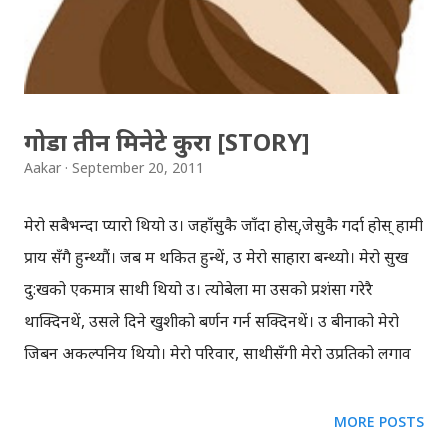
हुनुपर्छ र यस्तै हो भनेर भन्न कठिन छ । यो ब्लगमा भूकम्प आउँदा यसै
गर्नुस् भनेर सुझाव दिन त सक्दिन, तर ‘ट्रयाङ्गल अफ लाइफ’ सिद्दान्त
भन्दै यसैको पछि नकुद्न आ...
गोडा तीन मिनेटे कुरा [STORY]
Aakar
September 20, 2011
मेरो सबैभन्दा प्यारो थियो उ। जहाँसुकै जाँदा होस्,जेसुकै गर्दा होस् हामी
प्राय सँगै हुन्थ्यौं। जब म थकित हुन्थें, उ मेरो साहारा बन्थ्यो। मेरो सुख
दु:खको एकमात्र साथी थियो उ। त्योबेला मा उसको प्रशंसा गरेरै
थाक्दिनथें, उसले दिने खुशीको बर्णन गर्न सक्दिनथें। उ बीनाको मेरो
जिबन अकल्पनिय थियो। मेरो परिवार, साथीसँगी मेरो उप्रतिको लगाव
देखेर चिडिन्थे। हेर्दाखेरी उ अरुको भन्दा राम्रो थियो, मोर्डन खालको
थियो, त्यसैले मलाई लाग्थ्यो सबैजना मेरो डाह गर्दथे। बिस्तारै समय
MORE POSTS