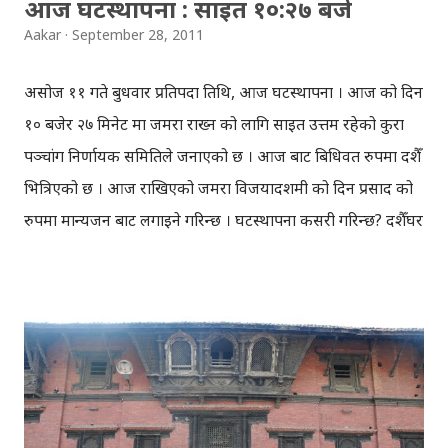
आज घटस्थापना : साइत १०:२७ बजे
Aakar
September 28, 2011
असोज ११ गते बुधवार प्रतिपदा तिथि, आज घटस्थापना । आज को दिन
१० बजेर २७ मिनेट मा जमरा राख्न को लागि साइत उत्तम रहेको कुरा
पञ्चांग निर्णायक समितिले जनाएको छ । आज बाट बिधिवत रुपमा दशैँ
भित्रिएको छ । आज राखिएको जमरा विजयादशमी को दिन प्रसाद को
रुपमा मान्यजन बाट लगाइने गरिन्छ । घटस्थापना कसरी गरिन्छ? दशैँघर
वा पुजाकोठामा बालुवा र माटो मिलाएर बनाएको सम्मिश्रणमा जमरा
राखिन्छ । दियो, कलश, गणेश आदि स्थापना गरेर विधिवत रुपमा
घटस्थापना गरिन्छ ।घर को पुजा कोठा वा दशैँघरमा घडामा बाहिरबाट
माटो र गोबर टाँसेर त्यसमा गहुँ,जौ, मकै आदि छरिन्छ । उक्त घडालाई
टपरी मा राखिएको चामल माथि राखिन्छ । घडा को बाहिर गहुँ,जौ आदि
छरिन्छ भने, भित्र चाँही पानी राखिन्छ र माथिबाट आँप, पिपल लगायत
का पात र फूल राखिन्छ । साथै, आफ्नो देवीदेउता, कुल आदिलाई