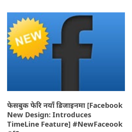
आश्चार्यजनक छ । ती मुर्तिहरु को बारेमा बुझेपछि त्यसवेला को
मानिसको सोच्ने क्षमता को हामीलाई कदर गर्न करै लाग्छ । ती ३ वटा
मुर्तिहरु हेरेर यो पाटन दरवार कसले बनायो/बनाउन लगायो भन्ने कुरा
थाहा हुन्छ । मुर्ति हेरेर कसरी कसैले त्यस्तो भन्न सक्छ होला भन्ने
कौतुहलता लाग्नु स्वभाविक नै हो ! तल ती मुर्तिहरु को फोटो छ, फोटो
आफैँ बोलिरहेको छ, तर बुझ्नु नबुझ्नु तपाई को कुरा ! माथि को फोटोमा
हेर्नुस्, ३ वटा मुर्ति छन् । वाँया बाट पहिलो मूर्ति भगवान गणेश को हो,
गणेश ले आफ्नि श्रीमतीलाई अँगालोमा राखेकाछन् । दोस्रो मुर्तिमा भगवान
विष्णु को आधा मान्छे र आधा सिंह को रुप नरसिंह अवतार चित्रित छ ।
अन्तिम मुर्ति भगवा...
फेसबुक फेरि नयाँ डिजाइनमा [Facebook
New Design: Introduces
TimeLine Feature] #NewFaceook