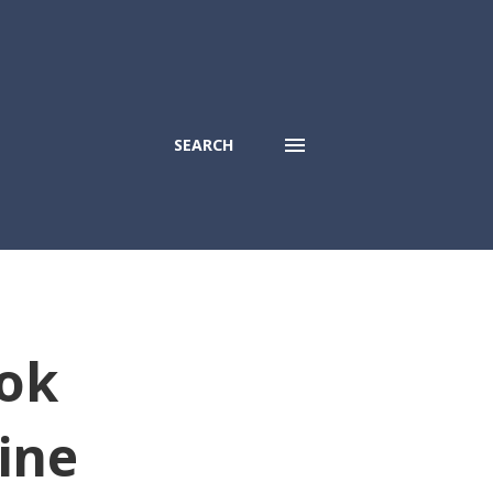
SEARCH
ook
ine