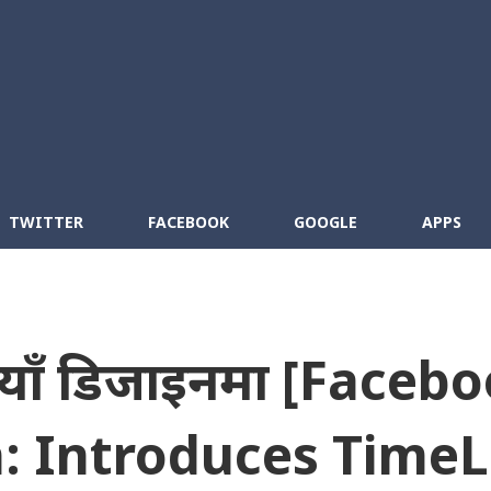
Skip to main content
cebook
RSS
TWITTER
FACEBOOK
GOOGLE
APPS
नयाँ डिजाइनमा [Faceb
: Introduces TimeL