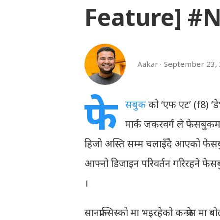
Feature] #
Aakar
September 23,
फे
सबुक
को ‘एफ एट’ (f8) ‘डेभ
मार्क जकरवर्ग ले फेसबुकम
हिजो अस्ति सम्म चलाइँदै आएको फेसबुक
आफ्नो डिजाइन परिवर्तन गरिरहने फे
।
सानफ्रान्सिस्को मा भइरहेको कन्फ्रेन्स मा 