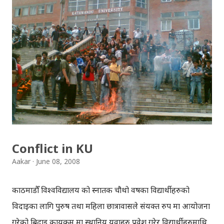
राजा नभएको बताए भने २०५८ जेठ १९ को घटनामा आफू र आफ्नो
परिवार मुछिन पुगेकोमा दु:ख मनाव समेत गरे । उक्त घटनामा आफ्नी
श्रीमतीलाई लागेका गोलीका टुक्राहरु प्राविधिक कारण ले अझै सम्म
झिक्न नसकिएको बताए । मुलत: उनले आफू र आफ्नो परिवार
हत्याकाण्डको दोषी नभएको तथा विगत ७ वर्षमा आफूले कुनै गलत
काम नगरेको अर्थात कसैको आधिकार को हनन नगरेको बताए, यदि
भएको भए सो कुरा अन्जान मा भएको कुरा व्यक्त गरे । साथै आफ्नो
सम्पत्ति पिता – पुर्खा देखि खाइपाई आएको सम्पति भएको तथा
विदेशमा कुनै किसिमको सम्पत्ति नभएको कुरा बताए भ...
Conflict in KU
Aakar
June 08, 2008
काठमाडौँ विश्वविद्यालय को स्नातक चौथो वर्षका विद्यार्थीहरुको
विदाइका लागि पुरुष तथा महिला छात्रावासले संयक्त रुप मा आयोजना
गरेको बिदाइ कार्यक्रम मा स्थानिय युवाहरु प्रवेश गरेर विद्यार्थीहरुमाथि