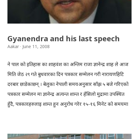
पानी भनि कराए भनेर असार-साउन मा बाढि नै ल्याइदिन्छन् रे !
जनतालाई चढ्न नि हुन्छ रे, जनतालाई जोत्न नि हुन्छ रे, अनि भाषणमा
नेताले जनताको नै दुहाइ दिन्छन् रे ...
Gyanendra and his last speech
Aakar
June 11, 2008
ने पाल को इतिहास का शाहवंश का अन्तिम राजा ज्ञानेन्द्र शाह ले आज
मिति जेठ २९ गते बुधवारका दिन पत्रकार सम्मेलन गरी नारायणहिटि
दरबार छाडेकाछन् । बेलुका नेपाली समयअनुसार साँझ ५ बजे गरिएको
पत्रकार सम्मेलन मा ज्ञानेन्द्र अत्यन्त शान्त र हँसिलो मुद्रामा उपस्थित
हुँदै, पत्रकारहरुलाई शान्त हुन अनुरोध गरेर १५-१६ मिनेट को समयमा
आफ्ना कुराहरु राखेकाथिए । उनले मुख्य रुप मा आफू र आफ्नो
परिवार प्रति लागेको विभिन्न आक्षेप तथा आरोपहरु निराधार रहेको
बताए । पत्रकार सम्मेलनका क्रम मा आफू आफ्नो ईच्छा र चाहना ले