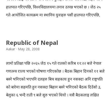
हातपात गरिएपछि, विश्वविद्यालयमा तनाव उत्पन्न भएको छ । जेठ २५
गते आयोजित कार्यक्रम मा स्थानिय युवाहरु पसी हातपात गरिएपछि,
विद्यार्थीहरु व्दारा उनीहरुलाइ सम्झाउने बुझाउने प्रयास गर्दा उल्टै विभिन्न
किसिम का गाली-गलौज गरेका थिए । त्यसपछि विद्यार्थिहरुले
उनीहरुलाई कार्यक्रमस्थल बाट निस्कन चेतावनि दिइएपछि ती स्थानीय
Republic of Nepal
युवाहरु निस्किएका थिए । तर उनीहरु बाहिर निस्किएलगत्तै, ती १०-१५
Aakar
May 28, 2008
जना स्थानीय युवाहरु बाहिर तोडफोड मा ओर्लिए र पुरुषका छात्रावास
का केही झ्यालका सिसाहरु फुटाइदिए भने विद्यार्थिहरुलाई पनि ज्यान
लामो प्रतिक्षा पछि २०६५ जेठ १५ गते रातको करिब ११:२२ बजे नेपाल
मार्ने धम्की दिए । साथमा लठ्ठी तथा भाटाहरु लिएका ती स्थानिय
गणतन्त्र राज्य भएको घोषणा गरिएकोछ । बैठक बिहान दिनको ११ बजे
युवाहरुले होस्टलका विद्यार्थीहरुलाई देख्लास र पख्लास को भाका मा
बस्ने भनिएको भएपनि दलहरु बिच सहकार्य हुन नसक्दा अनि राष्ट्रपति
अति तुच्छ शब्दहरु प्रयोग गर्दै गालीगलौज तथा आक्रमण गरिएपछि,
को बारेमा सहमति हुन नसक्दा बिहान बस्ने भनिएको बैठक दिउँसो ३,
विद्यार्थीहरुले आफ्नो सुरक्षार्थ उनीहरु सँग प्रतिकार गर्न क्रिकेट ब्याट,
बेलुका ६ भन्दै राती ९ बजे सुरु भएको थियो । यसै बैठकलाई लक्षित
स्टम आदि लिएर उनीहरुलाई मेन गेट सम्म लखेटेका...
गरेर खुलामञ्च मा दिउँसो एउटा तथा बेलुका बिआइसिसि मा दुईवटा बम
बिस्फोट गराइएको थियो । बिस्फोटन को जिम्मा रणविर सेनाले लिएको