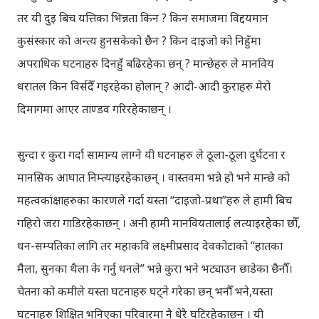
तर यी दुइ बिच यत्तिका भिन्नता किन ? किन समाजमा विद्दयमान
कुसंस्कार को अन्त्य हुनसकेको छैन ? किन दाइजो को निहुँमा
अपराधिक घटनाहरु दिनहुँ बढिरहेका छन् ? मान्छेहरु ले मानविय
धरातल किन विर्सदैँ गइरहेका होलान् ? आदी-आदी कुराहरु मेरो
दिमागमा आएर ताण्डव गरिरहेकाछन् ।
सुन्दा र कुरा गर्दा सामान्य लाग्ने यी घटनाहरु ले ठूला-ठूला दुर्घटना र
मानसिक आघात निम्त्याइरहेकाछन् । वास्तवमा भन्ने हो भने मान्छे को
महत्वकांक्षाहरुका कारणले गर्दा यस्ता “दाइजो-प्रथा”हरु ले हामी बिच
गहिरो जरा गाडिरहेकाछन् । अनी हामी मानवियतालाई लत्याइरहेका छौँ,
धन-सम्पतिका लागि तर महाकवि लक्ष्मीप्रसाद देवकोटाको “हातका
मैला, सुनका थैला के गर्नु धनले” भन्ने कुरा भने भट्याउन छाडेका छैनौँ।
चेतना को कमीले यस्ता घटनाहरु घट्ने गरेका छन् भनौँ भने,यस्ता
घटनाहरु शिक्षित भनिएका परिवारमा नै धेरै घटिरहेकाछन् । यी