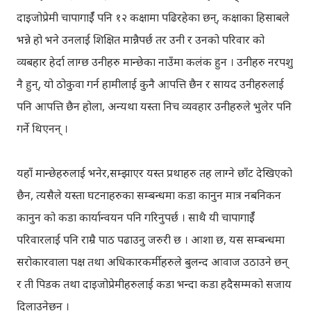
दाइजोप्रेमी चापागाईँ पनि १२ कक्षामा पढिरहेका छन्, कक्षाका हिसाबले
भन्ने हो भने उनलाई शिक्षित मान्नैपर्छ तर उनी र उनको परिवार को
व्यबहार हेर्दा लाग्छ उनीहरु मान्छेका नाउँमा कलंक हुन । उनीहरु नरपशु
नै हुन्, यो ठोकुवा गर्न हामीलाई कुनै आपत्ति छैन र सायद उनीहरुलाई
पनि आपत्ति छैन होला, अन्यथा यस्ता निच व्यवहार उनीहरुले भुलेर पनि
गर्ने थिएनन् ।
यहाँ मान्छेहरुलाई भनेर,सम्झाएर यस्त प्रथाहरु तह लाग्ने छाँट देखिएको
छैन, त्यसैले यस्ता घटनाहरुका सम्बन्धमा कडा कानुन मात्र नबनिकन
कानुन को कडा कार्यान्वयन पनि गरिनुपर्छ । साथै यी चापागाईँ
परिवारलाई पनि राम्रै पाठ पढाउनु जरुरी छ । आशा छ, यस सम्बन्धमा
सरोकारवाला पक्ष तथा अधिकारकर्मीहरुले बुलन्द आवाज उठाउने छन्
र ती पिडक तथा दाइजोप्रेमीहरुलाई कडा भन्दा कडा हदैसम्मको सजाय
दिलाउनेछन् ।