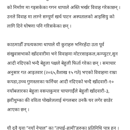
को निर्माण मा गइसकेका गगन थापाले अस्ति भर्खर विवाह गरेकाछन् ।
उनले विवाह मा लाग्ने सम्पूर्ण खर्च पाटन अस्पतालको आइसियु को
लागि दिने घोषणा पनि गरिसकेका छन् ।
काठमाडौँ उपत्यकामा थापाले यी कुराहरु भनिरहँदा उता पूर्व
संखुवासभाको खाँदवारीमा भने विवाहमा मोटरसाइकल,कम्प्युटर,सुन
आदी नदिएको भन्दै बेहुला पक्षले बेहुली फिर्ता गरेका छन् । समाचार
अनुसार गत आइतवार (२०६५,वैशाख १५ गते) भएको विवाहमा राम्रा
कपडा,उच्च गुणस्तरका फर्निचर आदी नदिएको भन्दै खाँदवारी-१०
नयाँबजारका बेहुला वसन्तकुमार चापागाईँले बेहुली खाँदवारी-३,
झरीथुम्का की वविता पोखरेललाई मंगलबार उनकै घर लगेर छाडेर
आएका छन् ।
यी दुवै युवा “नयाँ नेपाल” का “तपाई-हामी”हरुका प्रतिनिधि पात्र हुन् ।