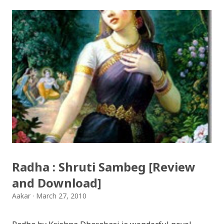
Songs: diyo baali sanjh ko / दियो बाली साँझ को
Download: Tihar Dhun (Deusi,Bhailo)/ तिहार धुन(देउसी
भैलो)- सुरसुधा नोट: यी अपलोड गरिएका गितसंगितहरु व्यावसायिक
प्रायोजनको लागि प्रयोग नगर्न आग्रह गर्दछौँ । इन्टरनेटमा भेटिएका
गितहरुलाई हामीले यहाँ एकै ठाउँमा सजिलोको लागि राखिदिएको मात्र
हौँ । तपाई यदि यी गित संगितको सर्जक हुनुहुन्छ र गित संगित यहाँबाट
हटाउनुपर्ने भए जानकारी गराउनुहोला । फेरी एकपटक शुभ दिपावलीको
हार्दिक मंगलमय शुभकामना व्यक्त गर्दछौँ ।
Radha : Shruti Sambeg [Review
and Download]
Aakar
March 27, 2010