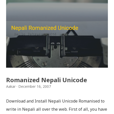
स्टिकरहरुले प्रयोगकर्तालाई नयाँ अनुभव दिनेछ । नेपाली पारा, हाम्रो
साथी, नयाँ वर्ष, संगी, हाम्रो कान्छा, हाम्रो कान्छी, नक्कली, र बौचा व
मैचासमेत गरी आठ किसिमका स्टिकरहरु समावेश गरिएकोछ । हाम्रो
नेपाली किबोर्डको इमोजी खण्डमा गएर यी स्टिकरहरु प्रयोग गर्न
सकिन्छ । थिम हाम्रो नेपाली किबोर्डको यस संस्करणमा नयाँ किबोर्ड
थिम पनि थपिएको छ । हाम्रो नेपाली किबोर्डको सेटिङमा गएर आफूलाई
मन पर्ने थिम छान्न सकिन्छ । डार्क तथा लाइट गरेर हाललाई दुई
डिजाइनमा किबोर्ड थिम उपलब्ध छ । चलनचल्तिको “ब...
Romanized Nepali Unicode
Aakar
December 16, 2007
Download and Install Nepali Unicode Romanised to
write in Nepali all over the web. First of all, you have