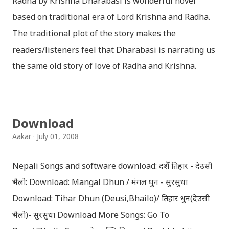
Radha by Krishna Dharabasi is wonderful novel
based on traditional era of Lord Krishna and Radha.
The traditional plot of the story makes the
readers/listeners feel that Dharabasi is narrating us
the same old story of love of Radha and Krishna.
However , the story based on the traditional plot it
portrays the modern era in a dramatic way such that
it speaks of so many hidden things that we will be
Download
amazed while ending it up. Radha and Krishna are
Aakar
July 01, 2008
the eternal lovers. Lord Krishna and Radha are
together since childhood. But in teenage they are
Nepali Songs and software download: दशैँ तिहार - देउसी
separated (as in the traditional story) and Lord
भैलो: Download: Mangal Dhun / मंगल धुन - सुरसुधा
Krishna has to go away leaving Vindraban for
Download: Tihar Dhun (Deusi,Bhailo)/ तिहार धुन(देउसी
fulfilling the task for which he has taken birth.This
भैलो)- सुरसुधा Download More Songs: Go To