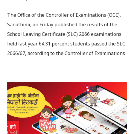
The Office of the Controller of Examinations (OCE),
Sanothimi, on Friday published the results of the
School Leaving Certificate (SLC) 2066 examinations
held last year. 64.31 percent students passed the SLC
2066/67, according to the Controller of Examinations
(OCE) Sanothimi, Bhaktapur. We have uploaded SLC
Result 2066 in .pdf , .txt and in .zip file format for you.
Download the file and search your ‘symbol number’.
Congratulations to all, who passed SLC this year. And
if you want to see your results with marks then, you
can follow THT (symbol no. and birth date required).
Download SLC Result 2066/2067 (2009-2010) :
REGULAR: EXEMPTED: Distinction --------------- First