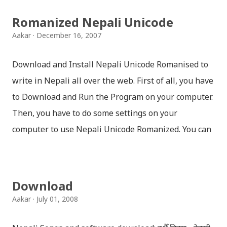
Romanized Nepali Unicode
Aakar
December 16, 2007
Download and Install Nepali Unicode Romanised to
write in Nepali all over the web. First of all, you have
to Download and Run the Program on your computer.
Then, you have to do some settings on your
computer to use Nepali Unicode Romanized. You can
download Nepali Unicode Romanized from the
Madan Puraskar Pustakalaya website for free.
Install Nepali Unicode Romanized in Windows XP:
Download
Install: Run setup file; Go to control Panel; Open
Aakar
July 01, 2008
Language and Regional settings; Open Regional
Language Options; Go to Language Options & tick on