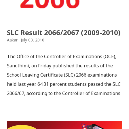
हार्दिक मंगलमय शुभकामना व्यक्त गर्दछौँ ।
SLC Result 2066/2067 (2009-2010)
Aakar
July 03, 2010
The Office of the Controller of Examinations (OCE),
Sanothimi, on Friday published the results of the
School Leaving Certificate (SLC) 2066 examinations
held last year. 64.31 percent students passed the SLC
2066/67, according to the Controller of Examinations
(OCE) Sanothimi, Bhaktapur. We have uploaded SLC
Result 2066 in .pdf , .txt and in .zip file format for you.
Download the file and search your ‘symbol number’.