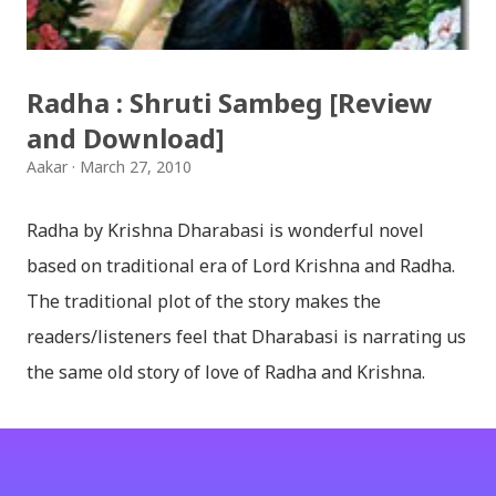
surya (रचनाकार: गोपाल प्रसाद रिमाल, गायक: फत्तेमान, संगीत:
अम्बर गुरुङ) Download: सयथरि बाजा एउटै ताल / saya thari
baja - kutumba band (nepali dhun) Download: म
Radha : Shruti Sambeg [Review
मरेपनि मेरो देश बाँचिराखोस / ma marepan...
and Download]
Aakar
March 27, 2010
Radha by Krishna Dharabasi is wonderful novel
based on traditional era of Lord Krishna and Radha.
The traditional plot of the story makes the
readers/listeners feel that Dharabasi is narrating us
the same old story of love of Radha and Krishna.
However , the story based on the traditional plot it
portrays the modern era in a dramatic way such that
it speaks of so many hidden things that we will be