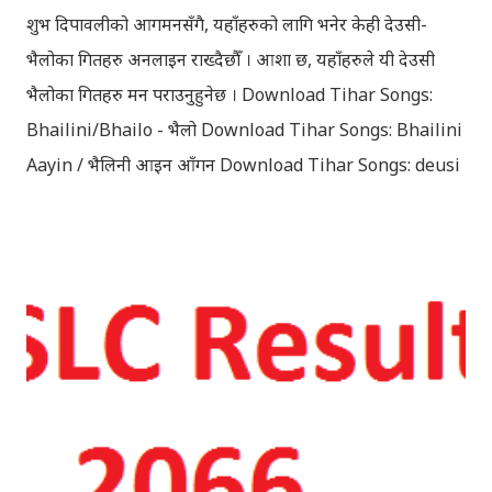
शुभ दिपावलीको आगमनसँगै, यहाँहरुको लागि भनेर केही देउसी-
भैलोका गितहरु अनलाइन राख्दैछौँ । आशा छ, यहाँहरुले यी देउसी
भैलोका गितहरु मन पराउनुहुनेछ । Download Tihar Songs:
Bhailini/Bhailo - भैलो Download Tihar Songs: Bhailini
Aayin / भैलिनी आइन आँगन Download Tihar Songs: deusi
re / देउसी रे Download Tihar Song: tiharai aayo lau
jhilimili / तिहारै आयो लौ झिलिमिली Download Tihar
Songs: diyo baali sanjh ko / दियो बाली साँझ को
Download: Tihar Dhun (Deusi,Bhailo)/ तिहार धुन(देउसी
भैलो)- सुरसुधा नोट: यी अपलोड गरिएका गितसंगितहरु व्यावसायिक
प्रायोजनको लागि प्रयोग नगर्न आग्रह गर्दछौँ । इन्टरनेटमा भेटिएका
गितहरुलाई हामीले यहाँ एकै ठाउँमा सजिलोको लागि राखिदिएको मात्र
हौँ । तपाई यदि यी गित संगितको सर्जक हुनुहुन्छ र गित संगित यहाँबाट
हटाउनुपर्ने भए जानकारी गराउनुहोला । फेरी एकपटक शुभ दिपावलीको