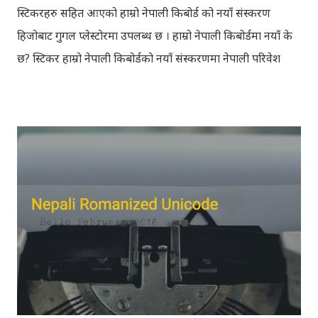
स्टिकरहरु सहित आएको हाम्रो नेपाली किबोर्ड को नयाँ संस्करण
हिजोबाट गुगल प्लेस्टोरमा उपलब्ध छ । हाम्रो नेपाली किबोर्डमा नयाँ के
छ? स्टिकर हाम्रो नेपाली किबोर्डको नयाँ संस्करणमा नेपाली परिवेश
झल्काउने विभिन्न नेपाली पात्रहरु सहितको स्टिकरहरु राखिएकोछ ।
मेसेन्जर, भाइबर, ह्वाट्सएप, स्काइप, टेलिग्राम, फेसबुक, ट्विटर,
इन्स्टाग्राम आदि जुनसुकै एप्लिकेशनमा पनि प्रयोग गर्न मिल्ने यी नेपाली
स्टिकरहरुले प्रयोगकर्तालाई नयाँ अनुभव दिनेछ । नेपाली पारा, हाम्रो
साथी, नयाँ वर्ष, संगी, हाम्रो कान्छा, हाम्रो कान्छी, नक्कली, र बौचा व
मैचासमेत गरी आठ किसिमका स्टिकरहरु समावेश गरिएकोछ । हाम्रो
नेपाली किबोर्डको इमोजी खण्डमा गएर यी स्टिकरहरु प्रयोग गर्न
सकिन्छ । थिम हाम्रो नेपाली किबोर्डको यस संस्करणमा नयाँ किबोर्ड
थिम पनि थपिएको छ । हाम्रो नेपाली किबोर्डको सेटिङमा गएर आफूलाई
मन पर्ने थिम छान्न सकिन्छ । डार्क तथा लाइट गरेर हाललाई दुई
डिजाइनमा किबोर्ड थिम उपलब्ध छ । चलनचल्तिको “ब...