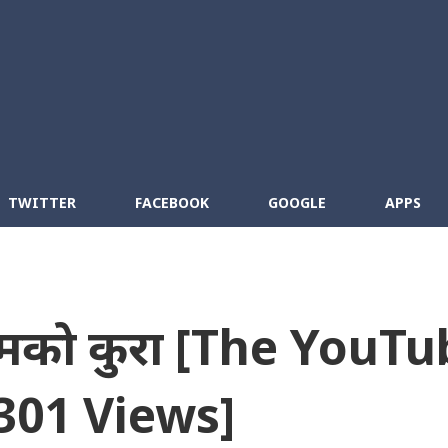
Skip to main content
cebook
RSS
TWITTER
FACEBOOK
GOOGLE
APPS
म्मको कुरा [The YouT
301 Views]