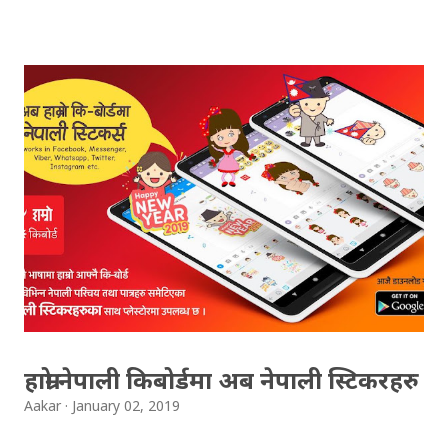
(OCE) Sanothimi, Bhaktapur. We have uploaded SLC
Result 2066 in .pdf , .txt and in .zip file format for you.
Download the file and search your ‘symbol number’.
Congratulations to all, who passed SLC this year. And
if you want to see your results with marks then, you
can follow THT (symbol no. and birth date required).
Download SLC Result 2066/2067 (2009-2010) :
REGULAR: EXEMPTED: Distinction --------------- First
division First division Second Division Second
Division Third Division Third Division Withheld
Withheld ...
हाम्रो नेपाली किबोर्डमा अब नेपाली स्टिकरहरु
Aakar
January 02, 2019