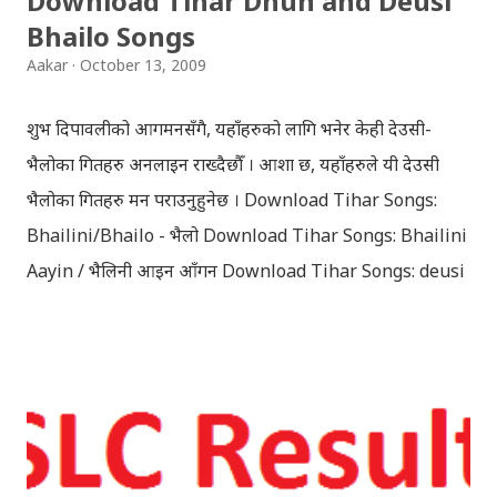
Download Tihar Dhun and Deusi
Bhailo Songs
Aakar
October 13, 2009
शुभ दिपावलीको आगमनसँगै, यहाँहरुको लागि भनेर केही देउसी-
भैलोका गितहरु अनलाइन राख्दैछौँ । आशा छ, यहाँहरुले यी देउसी
भैलोका गितहरु मन पराउनुहुनेछ । Download Tihar Songs:
Bhailini/Bhailo - भैलो Download Tihar Songs: Bhailini
Aayin / भैलिनी आइन आँगन Download Tihar Songs: deusi
re / देउसी रे Download Tihar Song: tiharai aayo lau
jhilimili / तिहारै आयो लौ झिलिमिली Download Tihar
Songs: diyo baali sanjh ko / दियो बाली साँझ को
Download: Tihar Dhun (Deusi,Bhailo)/ तिहार धुन(देउसी
भैलो)- सुरसुधा नोट: यी अपलोड गरिएका गितसंगितहरु व्यावसायिक
प्रायोजनको लागि प्रयोग नगर्न आग्रह गर्दछौँ । इन्टरनेटमा भेटिएका