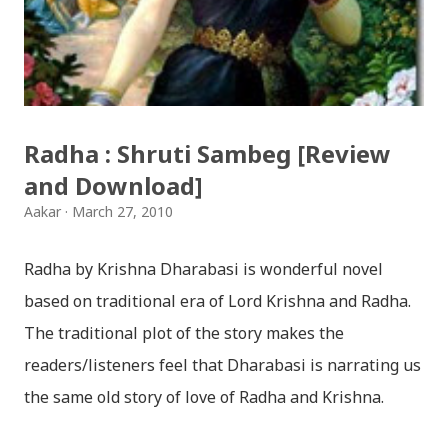
छोडिदेउ Download: रातो र चन्द्र सुर्य / raato ra chandra
surya (रचनाकार: गोपाल प्रसाद रिमाल, गायक: फत्तेमान, संगीत:
अम्बर गुरुङ) Download: सयथरि बाजा एउटै ताल / saya thari
baja - kutumba band (nepali dhun) Download: म
Radha : Shruti Sambeg [Review
मरेपनि मेरो देश बाँचिराखोस / ma marepan...
and Download]
Aakar
March 27, 2010
Radha by Krishna Dharabasi is wonderful novel
based on traditional era of Lord Krishna and Radha.
The traditional plot of the story makes the
readers/listeners feel that Dharabasi is narrating us
the same old story of love of Radha and Krishna.
However , the story based on the traditional plot it