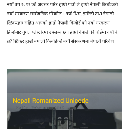
नयाँ वर्ष २०१९ को अवसर पारेर हाम्रो पात्रो ले हाम्रो नेपाली किबोर्डको
नयाँ संस्करण सार्वजनिक गरेकोछ । नयाँ थिम, इमोजी तथा नेपाली
स्टिकरहरु सहित आएको हाम्रो नेपाली किबोर्ड को नयाँ संस्करण
हिजोबाट गुगल प्लेस्टोरमा उपलब्ध छ । हाम्रो नेपाली किबोर्डमा नयाँ के
छ? स्टिकर हाम्रो नेपाली किबोर्डको नयाँ संस्करणमा नेपाली परिवेश
झल्काउने विभिन्न नेपाली पात्रहरु सहितको स्टिकरहरु राखिएकोछ ।
मेसेन्जर, भाइबर, ह्वाट्सएप, स्काइप, टेलिग्राम, फेसबुक, ट्विटर,
इन्स्टाग्राम आदि जुनसुकै एप्लिकेशनमा पनि प्रयोग गर्न मिल्ने यी नेपाली
स्टिकरहरुले प्रयोगकर्तालाई नयाँ अनुभव दिनेछ । नेपाली पारा, हाम्रो
साथी, नयाँ वर्ष, संगी, हाम्रो कान्छा, हाम्रो कान्छी, नक्कली, र बौचा व
मैचासमेत गरी आठ किसिमका स्टिकरहरु समावेश गरिएकोछ । हाम्रो
नेपाली किबोर्डको इमोजी खण्डमा गएर यी स्टिकरहरु प्रयोग गर्न
सकिन्छ । थिम हाम्रो नेपाली किबोर्डको यस संस्करणमा नयाँ किबोर्ड
थिम पनि थपिएको छ । हाम्रो नेपाली किबोर्डको सेटिङमा गएर आफूलाई