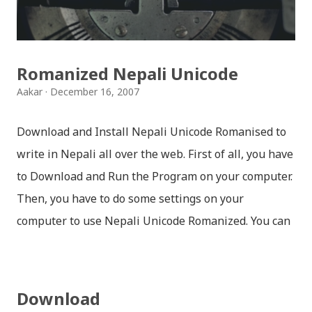
मन पर्ने थिम छान्न सकिन्छ । डार्क तथा लाइट गरेर हाललाई दुई
डिजाइनमा किबोर्ड थिम उपलब्ध छ । चलनचल्तिको “ब...
Romanized Nepali Unicode
Aakar
December 16, 2007
Download and Install Nepali Unicode Romanised to
write in Nepali all over the web. First of all, you have
to Download and Run the Program on your computer.
Then, you have to do some settings on your
computer to use Nepali Unicode Romanized. You can
download Nepali Unicode Romanized from the
Madan Puraskar Pustakalaya website for free.
Install Nepali Unicode Romanized in Windows XP:
Download
Install: Run setup file; Go to control Panel; Open