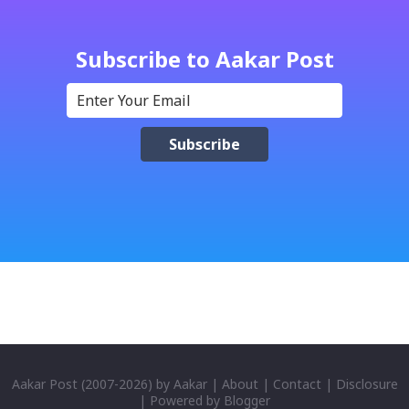
Subscribe to Aakar Post
Aakar Post
(2007-
2026) by
Aakar
|
About
|
Contact
|
Disclosure
| Powered by
Blogger