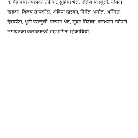
कार्यक्रममा नेपालको तर्फबाट सुप्रिमा भेले, एलिज पराजुली, सबिना
खडका, बिजय सापकोटा, अंकित खडका, निर्मल अर्याल, अस्मिता
देवकोटा, श्रुती पराजुली, पल्पसा श्रेष्ठ, सुब्रत सिटौला, घनश्याम न्यौपाने
लगायतका कलाकारको सहभागिता रहेकोथियो ।