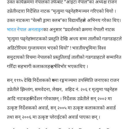
उक्त कार्यक्रममा नेपालको तर्फबाट “आइटा नेपाल”का अध्यक्ष राजन
उप्रेतीव्दारा निर्देशित नाटक “मृत्युमा पढ्नेहरु” मञ्चन गरिएको थियो ।
उक्त नाटकमा “चेल्सी ड्रामा क्लब”का विद्यार्थीहरुले अभिनय गरेका थिए।
भारत नेपाल अनलाइन
का अनुसार “प्रदर्शनको क्रममा नेपाली नाटक
‘मृत्युमा पढ्नेहरु’ नाटकको प्रस्तुति देखि अन्त्य सम्म तालीको गडगडाहटले
अडिटोरियम गुन्जायमान भएको थियो” ! भारतीयभुमिमा विश्व
समुदायको विचमा नेपालको प्रस्तुतिलाई तालीको गडगडाहटले सम्मानित
गरिँदा सहभागी कलाकारहरु हर्षविभोर भएकाथिए ।
सन् १९९५ देखि निर्देशकको रुपमा रङ्गमञ्चमा उपस्थिति जनाएका राजन
उप्रेतीले झिन्तांग, समवेदना, लेखन, शहिद नं. २०६ र मृत्युमा पढ्नेहरु
आदि नाटकहरु निर्देशन गरेकाछन् । निर्देशक उप्रेतीले सन् २००२ मा
उत्कृष्ट निर्देशकको अवार्ड, सन् २००५ मा उत्कृष्ट कलाकारको अवार्ड
तथा सन् २००६ मा उत्कृष्ट प्लेराईटको अवार्ड पाएका छन् ।