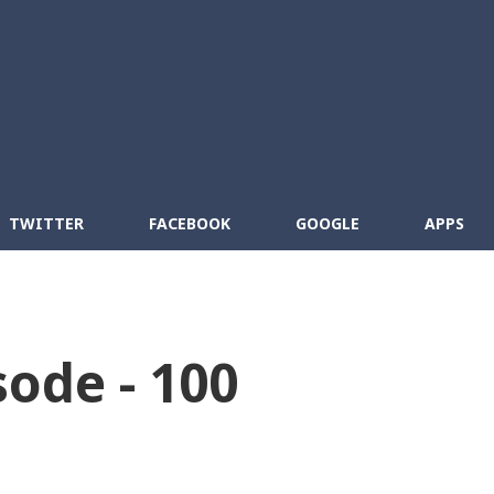
Skip to main content
cebook
RSS
TWITTER
FACEBOOK
GOOGLE
APPS
sode - 100