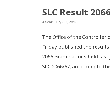
अपलोड गरिएका गितसंगितहरु व्यावसायिक
SLC Result 206
इन्टरनेटमा भेटिएका गितहरुलाई हामीले
Aakar
July 03, 2010
। तपाई यदि यी गित संगितको सर्जक हुन
गराउनुहोला । फेरी एकपटक शुभ दिपावल
The Office of the Controller
Friday published the results 
2066 examinations held last 
SLC 2066/67, according to th
Sanothimi, Bhaktapur. We hav
and in .zip file format for y
‘symbol number’. Congratulat
And if you want to see your 