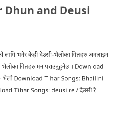
r Dhun and Deusi
ो लागि भनेर केही देउसी-भैलोका गितहरु अनलाइन
उसी भैलोका गितहरु मन पराउनुहुनेछ । Download
- भैलो Download Tihar Songs: Bhailini
oad Tihar Songs: deusi re / देउसी रे
ayo lau jhilimili / तिहारै आयो लौ झिलिमिली
ali sanjh ko / दियो बाली साँझ को
ilo)/ तिहार धुन(देउसी भैलो)- सुरसुधा नोट: यी