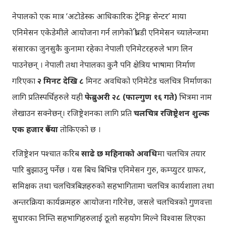
नेपालको एक मात्र ‘अटोडेस्क आधिकारिक ट्रेनिङ्ग सेन्टर’ माया
एनिमेसन एकेडेमीले आयोजना गर्न लागेको थ्री-डी एनिमेसन च्यालेन्जमा
संसारका जुनसुकै कुनामा रहेका नेपाली एनिमेटरहरुले भाग लिन
पाउनेछन् । नेपाली तथा नेपालका कुनै पनि क्षेत्रिय भाषामा निर्माण
गरिएका
२ मिनट देखि ८
मिनट अवधिको एनिमेटेड चलचित्र निर्माणका
लागि प्रतिस्पर्धिहरुले यही
फेब्रुअरी २८ (फाल्गुण १६ गते)
भित्रमा नाम
लेखाउन सक्नेछन्। रजिष्ट्रेशनका लागि प्रति
चलचित्र रजिष्ट्रेशन शुल्क
एक हजार रुपैंया
तोकिएको छ ।
रजिष्ट्रेशन पश्चात करिब
साढे छ महिनाको अवधि
मा चलचित्र तयार
पारि बुझाउनु पर्नेछ । यस बिच बिभिन्न एनिमेसन गुरु, कम्प्युटर ग्राफर,
समिक्षक तथा चलचित्रबिज्ञहरुको सहभागितामा चलचित्र कार्यशाला तथा
अन्तरक्रिया कार्यक्रमहरु आयोजना गरिनेछ, जसले चलचित्रको गुणवत्ता
सुधारका निम्ति सहभागिहरुलाई ठूलो सहयोग मिल्ने विश्वास लिएका