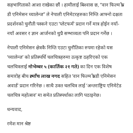
सहभागिताको आशा राखेका छौं । हामीलाई बिश्वास छ, “वान फिल्म थ्री-
डी एनिमेसन च्यालेन्ज” ले नेपाली एनिमेटरहरुका निम्ति आफ्नो दक्षता
प्रदर्शनको चुनौती पस्कने एउटा ‘प्लेटफर्म’ प्रदान गर्ने मात्र होईन नयाँ-
नयाँ अवसर र ज्ञान आर्जनको थुप्रै सम्भाव्यता पनि प्रदान गर्नेछ ।
नेपाली एनिमेसन क्षेत्रकै निम्ति एउटा चुनौतिका रुपमा रहेको यस
‘च्यालेन्ज’ को प्रतिस्पर्धि चलचित्रहरुमा उत्कृष्ट ठहरिएको एक
चलचित्रलाई
नोभेम्बर ५ (कार्तिक २१ गते)
का दिन एक विशेष
समारोह बीच
रु. पाँच लाख नगद
सहित ‘वान फिल्म थ्री-डी एनिमेसन
अवार्ड’ प्रदान गरिनेछ । साथै उक्त चलचित्र लाई ‘अन्तराष्ट्रिय एनिमेटेड
चलचित्र महोत्सव’ मा समेत प्रतिस्पर्धाका लागि पठाइनेछ।
धन्यवाद,
रमेश मान श्रेष्ठ