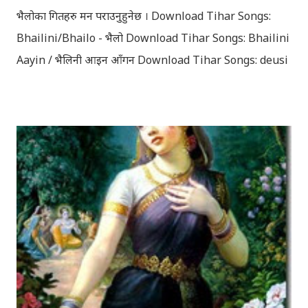
भैलोका गितहरु मन पराउनुहुनेछ । Download Tihar Songs:
Bhailini/Bhailo - भैलो Download Tihar Songs: Bhailini
Aayin / भैलिनी आइन आँगन Download Tihar Songs: deusi
re / देउसी रे Download Tihar Song: tiharai aayo lau
jhilimili / तिहारै आयो लौ झिलिमिली Download Tihar
Songs: diyo baali sanjh ko / दियो बाली साँझ को
Download: Tihar Dhun (Deusi,Bhailo)/ तिहार धुन(देउसी
भैलो)- सुरसुधा नोट: यी अपलोड गरिएका गितसंगितहरु व्यावसायिक
प्रायोजनको लागि प्रयोग नगर्न आग्रह गर्दछौँ । इन्टरनेटमा भेटिएका
गितहरुलाई हामीले यहाँ एकै ठाउँमा सजिलोको लागि राखिदिएको मात्र
हौँ । तपाई यदि यी गित संगितको सर्जक हुनुहुन्छ र गित संगित यहाँबाट
हटाउनुपर्ने भए जानकारी गराउनुहोला । फेरी एकपटक शुभ दिपावलीको
हार्दिक मंगलमय शुभकामना व्यक्त गर्दछौँ ।