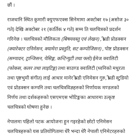
छौं ।
राजधानि स्थित कुमारी क्युएफएक्स सिनेमामा अक्टोबर १७ (असोज ३०
गते) देखि अक्टोबर २१ (कार्तिक ४ गते) सम्म ति चलचित्रको प्रदर्शन
गरिनेछ । चलचित्रको मौलिकता
(
बिषयवस्तु एवं लेखन
)
, थ्री-डी प्रोडक्सन
(
क्यारेक्टर एनिमेसन
,
क्यामेरा प्रस्तुति
,
सट कम्पोजिसन
)
, पोष्ट प्रोडक्सन
(
सम्पादन
,
ट्रान्जिसन
,
पेसिङ्ग
,
कन्टिन्युटी तथा फ्लो
)
ईमेज क्वालिटी
(
फोकस
,
कलर तथा लाइटिङ्ग
)
तथा साउण्ड क्वालिटी (ध्वनिको मधुरता
तथा पृष्ठभुमी संगीत) लाई आधार मानेर थ्री-डी एनिमेसन गुरु, थ्री-डी स्टुडियो
एवं प्रोडक्सन कम्पनि तथा चलचित्रविज्ञहरुको निर्णायक मण्डलको
निर्णय तथा दर्शकहरुको एसएमएस भोटिङ्गका आधारमा उत्कृष्ट
चलचित्रको घोषणा हुनेछ ।
नेपालमा पहिलो पटक आयोजना हुन गइरहेको छोटो एनिमेसन
चलचित्रहरुको यस प्रतियोगितामा धेरै भन्दा धेरै नेपाली एनिमेटरहरुको