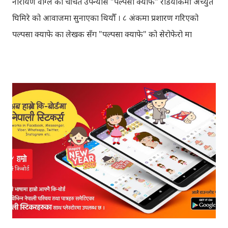
नारायण वाग्ले को चर्चित उपन्यास "पल्पसा क्याफे" रेडियोकर्मी अच्युत
घिमिरे को आवाजमा सुनाएका थियौँ । ८ अंकमा प्रशारण गरिएको
पल्पसा क्याफे का लेखक सँग "पल्पसा क्याफे" को सेरोफेरो मा
गरिएको कुराकानी राख्ने योजना हाम्रो थियो तर अन्तरवार्ता को रेकर्ड
अहिले फेला पार्न नसकिएकोले प्रशारण गर्न असमर्थ भएका छौँ, पछि
भेटिएको खण्डमा हामी अवश्य पनि राख्ने नै छौँ । हामीले भनिरहनुपर्दैन,
पल्पसा क्याफे एक उत्कृष्ट उपन्यास हो जसलाई ऐतिहासिक दस्तावेज
भन्दा पनि फरक नपर्ला । रेडियोवाचन को शृंखला मा यी सम्पुर्ण अंकहरु
उपलब्ध गराइदिनुहुने अच्युत घिमिरेलाई धेरै धेरै धन्यवाद । पल्पसा
क्याफे त सुनिसकियो, तर यहाँहरु ले पल्पसा क्याफेलाई कसरी
मुल्यांङ्कन गर्नुभयो थाहा छैन । खैर कुरो जेसुकै होस्, आज यहाँ म केही
साथिहरुको ब्लगमा प्रकाशित "पल्पसा क्याफे" बारे गरिएको
टिप्पणीहरु सहित उपस्थित भएको छु । साथिहरुको ब्लगमा प्रकाशित
भइसकेका कुराहरुलाई एकै ठाउँमा समेट्न...