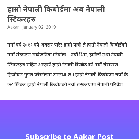
हाम्रो नेपाली किबोर्डमा अब नेपाली
स्टिकरहरु
Aakar
January 02, 2019
नयाँ वर्ष २०१९ को अवसर पारेर हाम्रो पात्रो ले हाम्रो नेपाली किबोर्डको
नयाँ संस्करण सार्वजनिक गरेकोछ । नयाँ थिम, इमोजी तथा नेपाली
स्टिकरहरु सहित आएको हाम्रो नेपाली किबोर्ड को नयाँ संस्करण
हिजोबाट गुगल प्लेस्टोरमा उपलब्ध छ । हाम्रो नेपाली किबोर्डमा नयाँ के
छ? स्टिकर हाम्रो नेपाली किबोर्डको नयाँ संस्करणमा नेपाली परिवेश
झल्काउने विभिन्न नेपाली पात्रहरु सहितको स्टिकरहरु राखिएकोछ ।
मेसेन्जर, भाइबर, ह्वाट्सएप, स्काइप, टेलिग्राम, फेसबुक, ट्विटर,
इन्स्टाग्राम आदि जुनसुकै एप्लिकेशनमा पनि प्रयोग गर्न मिल्ने यी नेपाली
स्टिकरहरुले प्रयोगकर्तालाई नयाँ अनुभव दिनेछ । नेपाली पारा, हाम्रो
साथी, नयाँ वर्ष, संगी, हाम्रो कान्छा, हाम्रो कान्छी, नक्कली, र बौचा व
Subscribe to Aakar Post