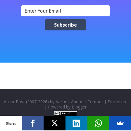
मैचासमेत गरी आठ किसिमका स्टिकरहरु समावेश गरिएकोछ । हाम्रो
नेपाली किबोर्डको इमोजी खण्डमा गएर यी स्टिकरहरु प्रयोग गर्न
सकिन्छ । थिम हाम्रो नेपाली किबोर्डको यस संस्करणमा नयाँ किबोर्ड
थिम पनि थपिएको छ । हाम्रो नेपाली किबोर्डको सेटिङमा गएर आफूलाई
मन पर्ने थिम छान्न सकिन्छ । डार्क तथा लाइट गरेर हाललाई दुई
डिजाइनमा किबोर्ड थिम उपलब्ध छ । चलनचल्तिको “ब...
Aakar Post
(2007-
2026) by
Aakar
|
About
|
Contact
|
Disclosure
| Powered by
Blogger
Shares