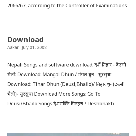
2066/67, according to the Controller of Examinations
(OCE) Sanothimi, Bhaktapur. We have uploaded SLC
Result 2066 in .pdf , .txt and in .zip file format for you.
Download the file and search your ‘symbol number’.
Download
Congratulations to all, who passed SLC this year. And
Aakar
July 01, 2008
if you want to see your results with marks then, you
can follow THT (symbol no. and birth date required).
Nepali Songs and software download: दशैँ तिहार - देउसी
Download SLC Result 2066/2067 (2009-2010) :
भैलो: Download: Mangal Dhun / मंगल धुन - सुरसुधा
REGULAR: EXEMPTED: Distinction --------------- First
Download: Tihar Dhun (Deusi,Bhailo)/ तिहार धुन(देउसी
division First division Second Division Second
भैलो)- सुरसुधा Download More Songs: Go To
Division Third Division Third Division Withheld
Deusi/Bhailo Songs देशभक्ति गितहरु / Deshbhakti
Withheld ...
Download Patriotic Nepali Song: नेपाली नेपाल को माया छ
कि छैन / nepali nepal ko maya chha ki chhaina - Gopal
Yonjan Download Patriotic Nepali Song: धेरै छ गर्नु स्वदेश