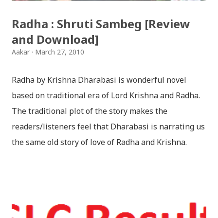
Radha : Shruti Sambeg [Review
and Download]
Aakar
March 27, 2010
Radha by Krishna Dharabasi is wonderful novel
based on traditional era of Lord Krishna and Radha.
The traditional plot of the story makes the
readers/listeners feel that Dharabasi is narrating us
the same old story of love of Radha and Krishna.
However , the story based on the traditional plot it
portrays the modern era in a dramatic way such that
it speaks of so many hidden things that we will be
amazed while ending it up. Radha and Krishna are