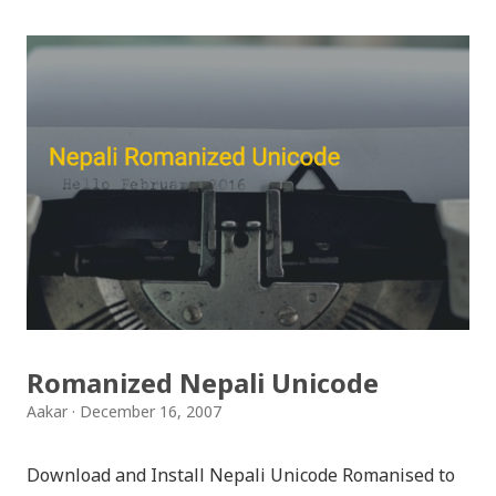
भेटिएको खण्डमा हामी अवश्य पनि राख्ने नै छौँ । हामीले भनिरहनुपर्दैन,
पल्पसा क्याफे एक उत्कृष्ट उपन्यास हो जसलाई ऐतिहासिक दस्तावेज
भन्दा पनि फरक नपर्ला । रेडियोवाचन को शृंखला मा यी सम्पुर्ण अंकहरु
उपलब्ध गराइदिनुहुने अच्युत घिमिरेलाई धेरै धेरै धन्यवाद । पल्पसा
क्याफे त सुनिसकियो, तर यहाँहरु ले पल्पसा क्याफेलाई कसरी
मुल्यांङ्कन गर्नुभयो थाहा छैन । खैर कुरो जेसुकै होस्, आज यहाँ म केही
साथिहरुको ब्लगमा प्रकाशित "पल्पसा क्याफे" बारे गरिएको
टिप्पणीहरु सहित उपस्थित भएको छु । साथिहरुको ब्लगमा प्रकाशित
भइसकेका कुराहरुलाई एकै ठाउँमा समेट्न...
Romanized Nepali Unicode
Aakar
December 16, 2007
Download and Install Nepali Unicode Romanised to