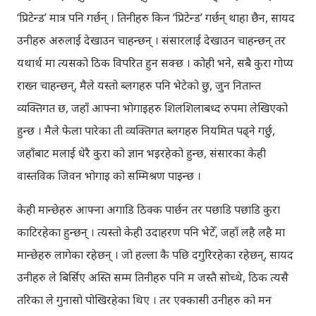
‘प्रिटेन्ड’ मात्र पनि गर्छन् । तिनीहरु किन ‘प्रिटेन्ड’ गर्छन् थाहा छैन, सायद
उनीहरु अरुलाई देखाउन चाहन्छन् । संसारलाई देखाउन चाहन्छन् तर
यथार्थ मा त्यसको ठिक विपरित हुन सक्छ । कोही भने, सबै कुरा गोप्य
राख्न चाहन्छन्, मैले यस्तो ब्लगहरु पनि भेटेको छु, जुन नितान्त
व्यक्तिगत छ, जहाँ आफ्ना भोगाइहरु शिलशिलाबध्द रुपमा लेखिएको
हुन्छ । मैले फेला पारेका ती व्यक्तिगत ब्लगहरु नियमित पढ्ने गर्छु,
जहाँबाट मलाई धेरै कुरा को ज्ञान भइरहेको हुन्छ, संसारका केही
वास्तविक जिवन भोगाइ को सम्मिश्रण पाइन्छ ।
केही मान्छेहरु आफ्ना अगाडि ठिक्क पार्छन तर पछाडि पछाडि कुरा
काटिरहेका हुन्छन् । त्यस्तो केही उदाहरण पनि भेटेँ, जहाँ लहै लहै मा
मान्छेहरु लागेका रहेछन् । जो हल्ला कै पछि दगुरिरहेका रहेछन्, सायद
उनीहरु ले बिर्सिए अस्ति सम्म तिनीहरु पनि म जस्तै सोच्थे, ठिक त्यसै
तरिका ले गुनासो पोखिरहेका थिए । तर एक्कासी उनीहरु को मन