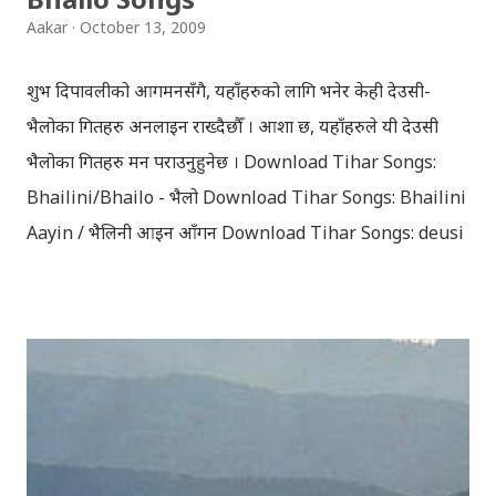
search self, leaving her parents. She is accompanied
Aakar
October 13, 2009
by her friend Bisakha everywhere she went. Radha
faces...
शुभ दिपावलीको आगमनसँगै, यहाँहरुको लागि भनेर केही देउसी-
भैलोका गितहरु अनलाइन राख्दैछौँ । आशा छ, यहाँहरुले यी देउसी
भैलोका गितहरु मन पराउनुहुनेछ । Download Tihar Songs:
Bhailini/Bhailo - भैलो Download Tihar Songs: Bhailini
Aayin / भैलिनी आइन आँगन Download Tihar Songs: deusi
re / देउसी रे Download Tihar Song: tiharai aayo lau
jhilimili / तिहारै आयो लौ झिलिमिली Download Tihar
Songs: diyo baali sanjh ko / दियो बाली साँझ को
Download: Tihar Dhun (Deusi,Bhailo)/ तिहार धुन(देउसी
भैलो)- सुरसुधा नोट: यी अपलोड गरिएका गितसंगितहरु व्यावसायिक
प्रायोजनको लागि प्रयोग नगर्न आग्रह गर्दछौँ । इन्टरनेटमा भेटिएका
गितहरुलाई हामीले यहाँ एकै ठाउँमा सजिलोको लागि राखिदिएको मात्र