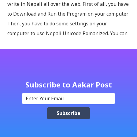
write in Nepali all over the web. First of all, you have
to Download and Run the Program on your computer.
Then, you have to do some settings on your
computer to use Nepali Unicode Romanized. You can
download Nepali Unicode Romanized from the
Madan Puraskar Pustakalaya website for free.
Install Nepali Unicode Romanized in Windows XP:
Install: Run setup file; Go to control Panel; Open
Language and Regional settings; Open Regional
Subscribe to Aakar Post
Language Options; Go to Language Options & tick on
check box (install files..... Thai, instal....east
Asian...languages): Click apply-it might ask for
windows CD: Insert CD or you can directly copy
"i386" files too; And install all: then you have done;