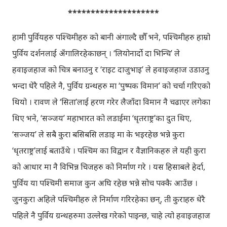
********************
हामी पुर्वियहरु पश्चिमीहरु को बानी अंगाल्दै छौँ भने, पश्चिमीहरु हाम्रो
पुर्विय दर्शनलाई अँगालिरहेकाछन् । ‘लियोनार्दो दा भिन्चि’ ले
हवाइजहाज को चित्र बनाउनु र ‘राइट दाजुभाइ’ ले हवाइजहाज उडाउनु
भन्दा धेरै पहिले नै, पुर्विय ग्रन्थहरु मा ‘पुष्पक विमान’ को चर्चा गरिएको
थियो । रावण ले ‘सिता’लाई हरण गरेर लैजाँदा विमान नै चढाएर लगेका
थिए भने, ‘सञ्जय’ महाभारत को लडाईमा ‘धृतराष्ट्र’का दुत थिए,
‘सञ्जय’ ले सबै कुरा बसिबसि लडाइ मा के भइरहेछ भन्ने कुरा
‘धृतराष्ट्र’लाई बताउँथे । पश्चिम का विद्वान र वैज्ञानिकहरु ले यही कुरा
को आधार मा नै विभिन्न चिजहरु को निर्माण गरे । यस हिसाबले हेर्दा,
पुर्विय या पश्चिमी समाज कुन अघि रहेछ भन्ने सोच पक्कै आउँछ ।
जुनकुरा अहिले पश्चिमीहरु ले निर्माण गरिरहेका छन्, ती कुराहरु धेरै
पहिले नै पुर्विय ग्रन्थहरुमा उल्लेख गरेको पाइन्छ, चाहे त्यो हवाइजहाज