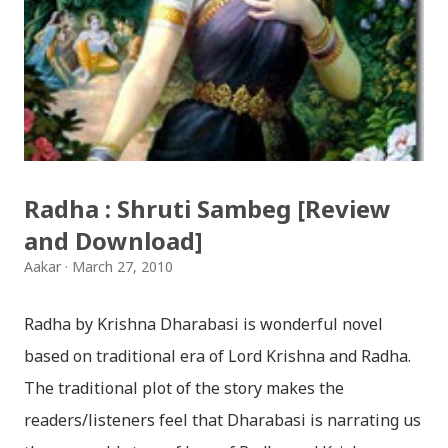
jaha chhan buddha ka aakha - bhaktaraj acharya
Download Patriotic Nepali Song: नेपालले के गर्यो मलाई, भन्न
छोडिदेउ Download: रातो र चन्द्र सुर्य / raato ra chandra
surya (रचनाकार: गोपाल प्रसाद रिमाल, गायक: फत्तेमान, संगीत:
अम्बर गुरुङ) Download: सयथरि बाजा एउटै ताल / saya thari
baja - kutumba band (nepali dhun) Download: म
Radha : Shruti Sambeg [Review
मरेपनि मेरो देश बाँचिराखोस / ma marepan...
and Download]
Aakar
March 27, 2010
Radha by Krishna Dharabasi is wonderful novel
based on traditional era of Lord Krishna and Radha.
The traditional plot of the story makes the
readers/listeners feel that Dharabasi is narrating us