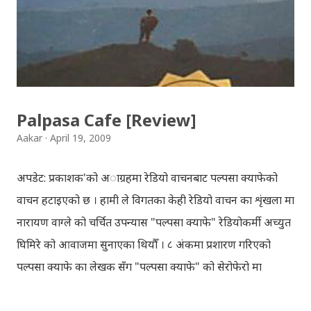
हौँ । तपाई यदि यी गित संगितको सर्जक हुनुहुन्छ र गित संगित यहाँबाट
हटाउनुपर्ने भए जानकारी गराउनुहोला । फेरी एकपटक शुभ दिपावलीको
हार्दिक मंगलमय शुभकामना व्यक्त गर्दछौँ ।
Palpasa Cafe [Review]
Aakar
April 19, 2009
अपडेट: प्रकाशक'को अाग्रहमा रेडियो वाचनबाट पल्पसा क्याफेको
वाचन हटाइएको छ । हामी ले विगतका केही रेडियो वाचन का शृंखला मा
नारायण वाग्ले को चर्चित उपन्यास "पल्पसा क्याफे" रेडियोकर्मी अच्युत
घिमिरे को आवाजमा सुनाएका थियौँ । ८ अंकमा प्रशारण गरिएको
पल्पसा क्याफे का लेखक सँग "पल्पसा क्याफे" को सेरोफेरो मा
गरिएको कुराकानी राख्ने योजना हाम्रो थियो तर अन्तरवार्ता को रेकर्ड
अहिले फेला पार्न नसकिएकोले प्रशारण गर्न असमर्थ भएका छौँ, पछि