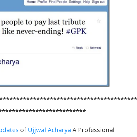
****************************************
**************************
updates
of
Ujjwal Acharya
A Professional