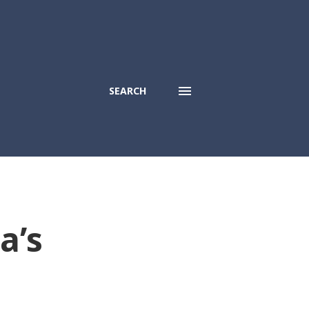
SEARCH
a’s