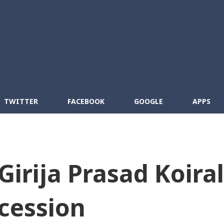
Skip to main content
cebook
RSS
TWITTER
FACEBOOK
GOOGLE
APPS
Girija Prasad Koiral
cession