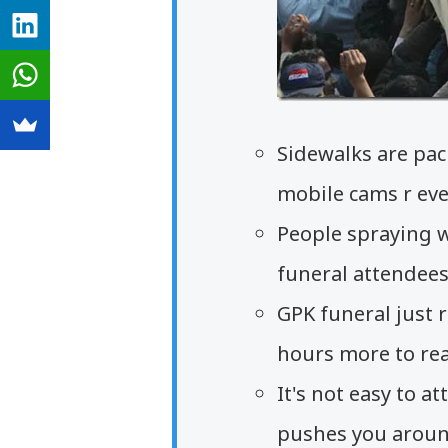
Sidewalks are pac
mobile cams r ev
People spraying w
funeral attendees
GPK funeral just 
hours more to rea
It's not easy to a
pushes you arou