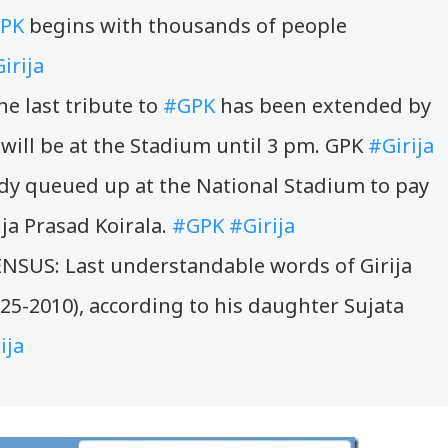
PK
begins with thousands of people
irija
he last tribute to
#GPK
has been extended by
 will be at the Stadium until 3 pm. GPK
#Girija
dy queued up at the National Stadium to pay
rija Prasad Koirala.
#GPK
#Girija
US: Last understandable words of Girija
925-2010), according to his daughter Sujata
ija