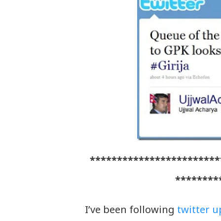
************************
********
I’ve been following
twitter 