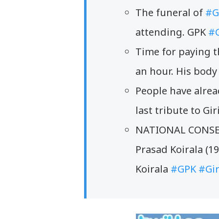
The funeral of
#G
attending. GPK
#G
Time for paying t
an hour. His body
People have alrea
last tribute to Gi
NATIONAL CONSENS
Prasad Koirala (1
Koirala
#GPK
#Gir