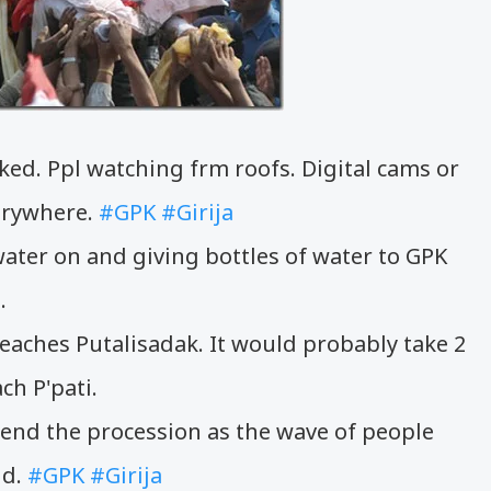
ked. Ppl watching frm roofs. Digital cams or
erywhere.
#GPK
#Girija
ater on and giving bottles of water to GPK
.
reaches Putalisadak. It would probably take 2
ch P'pati.
ttend the procession as the wave of people
nd.
#GPK
#Girija