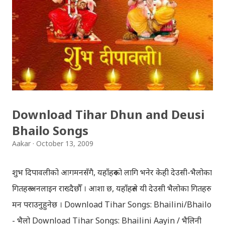
Download Tihar Dhun and Deusi
Bhailo Songs
Aakar
October 13, 2009
शुभ दिपावलीको आगमनसँगै, यहाँहरुको लागि भनेर केही देउसी-भैलोका
गितहरु अनलाइन राख्दैछौँ । आशा छ, यहाँहरुले यी देउसी भैलोका गितहरु
मन पराउनुहुनेछ । Download Tihar Songs: Bhailini/Bhailo
- भैलो Download Tihar Songs: Bhailini Aayin / भैलिनी