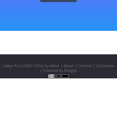
fulfilling the task for which he has taken birth.This
brings tragedy to Radha and all the people in
Vindraban. Radha waits for Krishna to arrive but he
seldom does. She is stubborn to go meet Krishna.
Later she sets out as a Yogini in a long voyage to
search self, leaving her parents. She is accompanied
by her friend Bisakha everywhere she went. Radha
faces...
Aakar Post
(2007-
2026) by
Aakar
|
About
|
Contact
|
Disclosure
| Powered by
Blogger