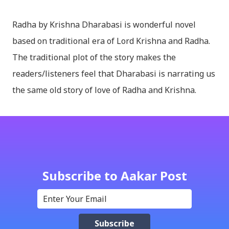
Radha by Krishna Dharabasi is wonderful novel
based on traditional era of Lord Krishna and Radha.
The traditional plot of the story makes the
readers/listeners feel that Dharabasi is narrating us
the same old story of love of Radha and Krishna.
However , the story based on the traditional plot it
portrays the modern era in a dramatic way such that
it speaks of so many hidden things that we will be
amazed while ending it up. Radha and Krishna are
the eternal lovers. Lord Krishna and Radha are
Subscribe to Aakar Post
together since childhood. But in teenage they are
separated (as in the traditional story) and Lord
Krishna has to go away leaving Vindraban for