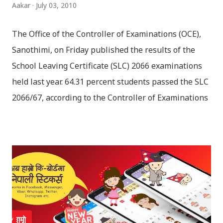
Aakar
July 03, 2010
The Office of the Controller of Examinations (OCE),
Sanothimi, on Friday published the results of the
School Leaving Certificate (SLC) 2066 examinations
held last year. 64.31 percent students passed the SLC
2066/67, according to the Controller of Examinations
(OCE) Sanothimi, Bhaktapur. We have uploaded SLC
Result 2066 in .pdf , .txt and in .zip file format for you.
Download the file and search your ‘symbol number’.
Congratulations to all, who passed SLC this year. And
if you want to see your results with marks then, you
can follow THT (symbol no. and birth date required).
Download SLC Result 2066/2067 (2009-2010) :