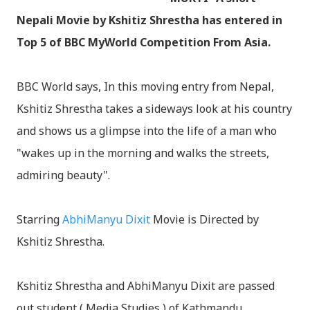
Nepali Movie by Kshitiz Shrestha has entered in
Top 5 of BBC MyWorld Competition From Asia.
BBC World says, In this moving entry from Nepal,
Kshitiz Shrestha takes a sideways look at his country
and shows us a glimpse into the life of a man who
"wakes up in the morning and walks the streets,
admiring beauty".
Starring
AbhiManyu Dixit
Movie is Directed by
Kshitiz Shrestha.
Kshitiz Shrestha and AbhiManyu Dixit are passed
out student ( Media Studies ) of Kathmandu