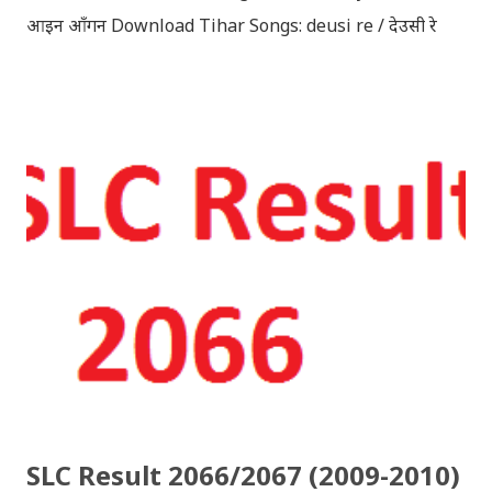
आइन आँगन Download Tihar Songs: deusi re / देउसी रे
Download Tihar Song: tiharai aayo lau jhilimili / तिहारै
आयो लौ झिलिमिली Download Tihar Songs: diyo baali
sanjh ko / दियो बाली साँझ को Download: Tihar Dhun
(Deusi,Bhailo)/ तिहार धुन(देउसी भैलो)- सुरसुधा नोट: यी अपलोड
गरिएका गितसंगितहरु व्यावसायिक प्रायोजनको लागि प्रयोग नगर्न आग्रह
गर्दछौँ । इन्टरनेटमा भेटिएका गितहरुलाई हामीले यहाँ एकै ठाउँमा
सजिलोको लागि राखिदिएको मात्र हौँ । तपाई यदि यी गित संगितको
सर्जक हुनुहुन्छ र गित संगित यहाँबाट हटाउनुपर्ने भए जानकारी
गराउनुहोला । फेरी एकपटक शुभ दिपावलीको हार्दिक मंगलमय
शुभकामना व्यक्त गर्दछौँ ।
SLC Result 2066/2067 (2009-2010)