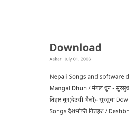
Sanothimi, Bhaktapur. We hav
and in .zip file format for y
‘symbol number’. Congratulat
And if you want to see your 
Download
THT (symbol no. and birth d
Aakar
July 01, 2008
2066/2067 (2009-2010) : REGUL
First division First division
Nepali Songs and software dow
Division Third Division Withh
Mangal Dhun / मंगल धुन - सुरस
तिहार धुन(देउसी भैलो)- सुरसुधा
Songs देशभक्ति गितहरु / Desh
नेपाली नेपाल को माया छ कि छैन /