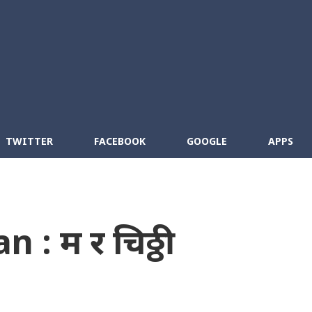
Skip to main content
cebook
RSS
TWITTER
FACEBOOK
GOOGLE
APPS
: म र चिठ्ठी