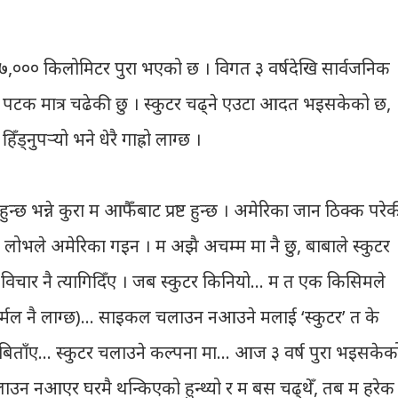
,००० किलोमिटर पुरा भएको छ । विगत ३ वर्षदेखि सार्वजनिक
-४ पटक मात्र चढेकी छु । स्कुटर चढ्ने एउटा आदत भइसकेको छ,
ड्नुपर्‍यो भने धेरै गाह्रो लाग्छ ।
 भन्ने कुरा म आफैँबाट प्रष्ट हुन्छ । अमेरिका जान ठिक्क परे
लोभले अमेरिका गइन । म अझै अचम्म मा नै छु, बाबाले स्कुटर
े विचार नै त्यागिदिँए । जब स्कुटर किनियो… म त एक किसिमले
मल नै लाग्छ)… साइकल चलाउन नआउने मलाई ‘स्कुटर’ त के
्र बिताँए… स्कुटर चलाउने कल्पना मा… आज ३ वर्ष पुरा भइसकेक
लाउन नआएर घरमै थन्किएको हुन्थ्यो र म बस चढ्थेँ, तब म हरेक