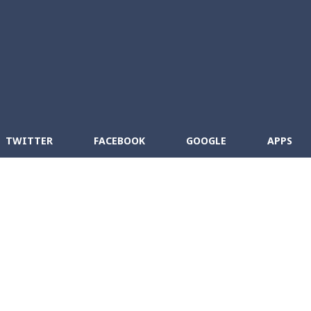
Skip to main content
cebook
RSS
TWITTER
FACEBOOK
GOOGLE
APPS