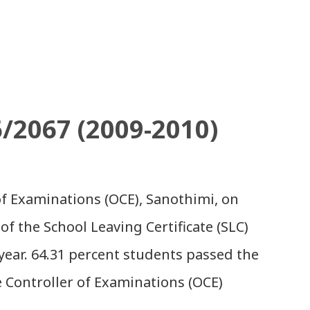
6/2067 (2009-2010)
 of Examinations (OCE), Sanothimi, on
of the School Leaving Certificate (SLC)
year. 64.31 percent students passed the
e Controller of Examinations (OCE)
e uploaded SLC Result 2066 in .pdf , .txt