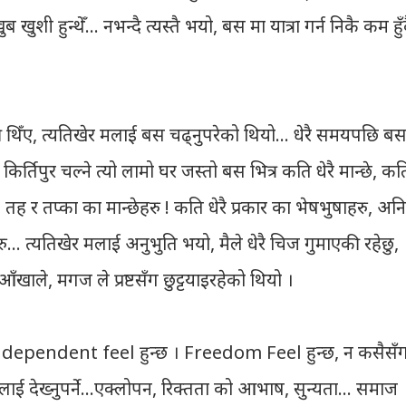
खुशी हुन्थेँ… नभन्दै त्यस्तै भयो, बस मा यात्रा गर्न निकै कम हुँ
ी थिँए, त्यतिखेर मलाई बस चढ्नुपरेको थियो… धेरै समयपछि ब
 किर्तिपुर चल्ने त्यो लामो घर जस्तो बस भित्र कति धेरै मान्छे, कत
वर्ग, तह र तप्का का मान्छेहरु ! कति धेरै प्रकार का भेषभुषाहरु, अनि
 त्यतिखेर मलाई अनुभुति भयो, मैले धेरै चिज गुमाएकी रहेछु,
 आँखाले, मगज ले प्रष्टसँग छुट्टयाइरहेको थियो ।
छ, independent feel हुन्छ । Freedom Feel हुन्छ, न कसैसँ
कसैलाई देख्नुपर्ने…एक्लोपन, रिक्तता को आभाष, सुन्यता… समाज