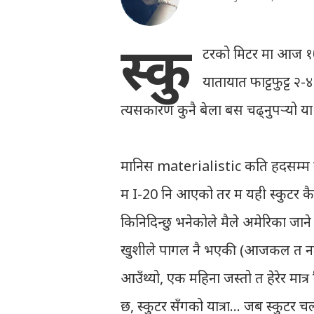
स्कु
टरको मिटर मा आज १७
यातायात फाट्टफुट्ट २
त्यसकारण कुनै बेला बस चढ्नुपर्‍यो या हिँ
मानिस materialistic कति हदसम्म हुन्छ
म I-20 नि आएको तर म यही स्कुटर कै 
किनिदिन्छु भनेकोले मैले अमेरिका जान
खुशीले पागल नै भएकी (आजकल त नर्
आउँथ्यो, एक महिना जस्तो त हेरेर मात
छ, स्कुटर सँगको यात्रा… जब स्कुटर च