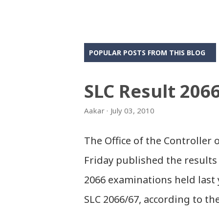
POPULAR POSTS FROM THIS BLOG
SLC Result 206
Aakar
July 03, 2010
The Office of the Controller
Friday published the results 
2066 examinations held last 
SLC 2066/67, according to th
Sanothimi, Bhaktapur. We hav