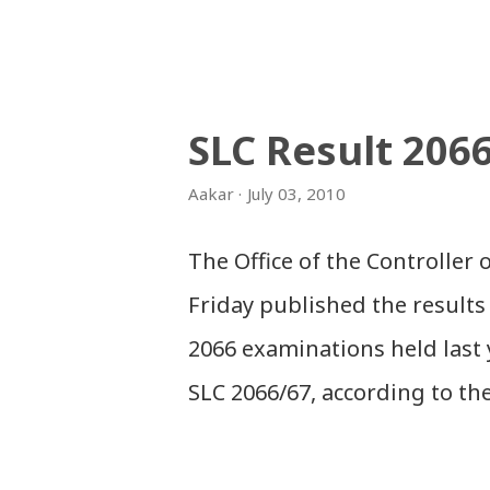
Download Tihar Songs: diyo ba
Download: Tihar Dhun (Deusi,Bha
अपलोड गरिएका गितसंगितहरु व्यावसायिक
SLC Result 206
इन्टरनेटमा भेटिएका गितहरुलाई हामीले
Aakar
July 03, 2010
। तपाई यदि यी गित संगितको सर्जक हुन
गराउनुहोला । फेरी एकपटक शुभ दिपावल
The Office of the Controller
Friday published the results 
2066 examinations held last 
SLC 2066/67, according to th
Sanothimi, Bhaktapur. We hav
and in .zip file format for y