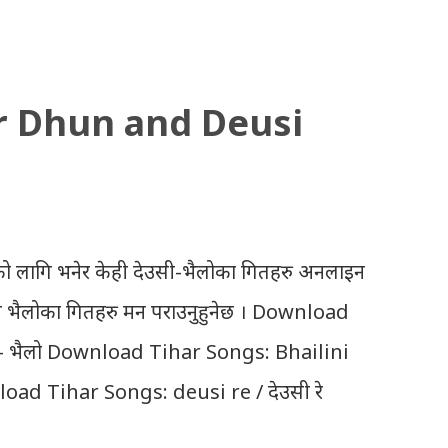
r Dhun and Deusi
ो लागि भनेर केही देउसी-भैलोका गितहरु अनलाइन
उसी भैलोका गितहरु मन पराउनुहुनेछ । Download
- भैलो Download Tihar Songs: Bhailini
oad Tihar Songs: deusi re / देउसी रे
ayo lau jhilimili / तिहारै आयो लौ झिलिमिली