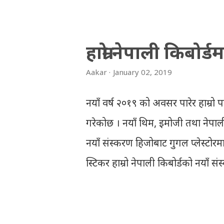
‘symbol number’. Congratulat
And if you want to see your 
हाम्रो नेपाली किबोर
THT (symbol no. and birth d
Aakar
January 02, 2019
2066/2067 (2009-2010) : REGUL
First division First division
नयाँ वर्ष २०१९ को अवसर पारेर हाम्रो पा
Division Third Division Withh
गरेकोछ । नयाँ थिम, इमोजी तथा नेपाल
नयाँ संस्करण हिजोबाट गुगल प्लेस्टोरमा
स्टिकर हाम्रो नेपाली किबोर्डको नयाँ स
पात्रहरु सहितको स्टिकरहरु राखिएकोछ । 
फेसबुक, ट्विटर, इन्स्टाग्राम आदि जुनसु
स्टिकरहरुले प्रयोगकर्तालाई नयाँ अनुभव 