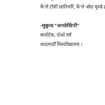
कै'ले टाँसी छातिभरि, कै'ले ओठ चुम्छे 
-मुकुन्द "अनडेस्टिनी"
बायोटेक, दोश्रो वर्ष
काठमाडौँ विश्वविद्यालय ।