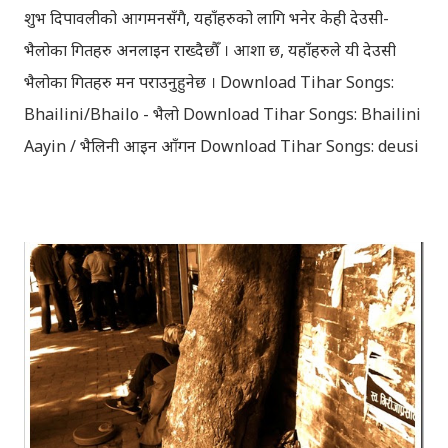
faces...
शुभ दिपावलीको आगमनसँगै, यहाँहरुको लागि भनेर केही देउसी-
भैलोका गितहरु अनलाइन राख्दैछौँ । आशा छ, यहाँहरुले यी देउसी
भैलोका गितहरु मन पराउनुहुनेछ । Download Tihar Songs:
Bhailini/Bhailo - भैलो Download Tihar Songs: Bhailini
Aayin / भैलिनी आइन आँगन Download Tihar Songs: deusi
re / देउसी रे Download Tihar Song: tiharai aayo lau
jhilimili / तिहारै आयो लौ झिलिमिली Download Tihar
Songs: diyo baali sanjh ko / दियो बाली साँझ को
Download: Tihar Dhun (Deusi,Bhailo)/ तिहार धुन(देउसी
भैलो)- सुरसुधा नोट: यी अपलोड गरिएका गितसंगितहरु व्यावसायिक
प्रायोजनको लागि प्रयोग नगर्न आग्रह गर्दछौँ । इन्टरनेटमा भेटिएका
गितहरुलाई हामीले यहाँ एकै ठाउँमा सजिलोको लागि राखिदिएको मात्र
हौँ । तपाई यदि यी गित संगितको सर्जक हुनुहुन्छ र गित संगित यहाँबाट
हटाउनुपर्ने भए जानकारी गराउनुहोला । फेरी एकपटक शुभ दिपावलीको