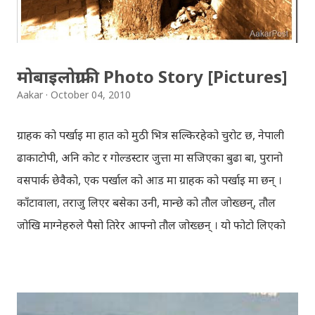
हार्दिक मंगलमय शुभकामना व्यक्त गर्दछौँ ।
मोबाइलोग्राफी Photo Story [Pictures]
Aakar
October 04, 2010
ग्राहक को पर्खाइ मा हात को मुठी भित्र सल्किरहेको चुरोट छ, नेपाली
ढाकाटोपी, अनि कोट र गोल्डस्टार जुत्ता मा सजिएका बुढा बा, पुरानो
वसपार्क छेवैको, एक पर्खाल को आड मा ग्राहक को पर्खाइ मा छन् ।
काँटावाला, तराजु लिएर बसेका उनी, मान्छे को तौल जोख्छन्, तौल
जोखि माग्नेहरुले पैसो तिरेर आफ्नो तौल जोख्छन् । यो फोटो लिएको
समय नेपाली कांग्रेस को महाधिवेशन चल्दैथियो । बाटोभरि मान्छेहरु को
भिड थियो, तर यस्तो लाग्दैथ्यो यी बुढा बा लाई केही वास्ता थिएन । उनी
चुरोट तान्दै आफैँ मा हराइरहेका झैँ देखिन्थेँ । ढल्किँदो दिन त्रिपुरेश्वर मा
अवस्थित मन्दिर को फोटो खिच्दा, पश्चिम मा सूर्य डुब्न लागिसकेको