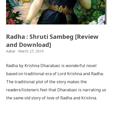
छोडिदेउ Download: रातो र चन्द्र सुर्य / raato ra chandra
surya (रचनाकार: गोपाल प्रसाद रिमाल, गायक: फत्तेमान, संगीत:
अम्बर गुरुङ) Download: सयथरि बाजा एउटै ताल / saya thari
baja - kutumba band (nepali dhun) Download: म
Radha : Shruti Sambeg [Review
मरेपनि मेरो देश बाँचिराखोस / ma marepan...
and Download]
Aakar
March 27, 2010
Radha by Krishna Dharabasi is wonderful novel
based on traditional era of Lord Krishna and Radha.
The traditional plot of the story makes the
readers/listeners feel that Dharabasi is narrating us
the same old story of love of Radha and Krishna.
However , the story based on the traditional plot it