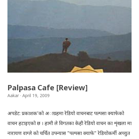
थियो । कोलाहाल को बिचमा उभिएको मन्दिर आफू मा चाँहि साह्रै शान्त
छ । पुल्चोक मा आयोजित लोकस २०१० हेरेर फर्किँदै गर्दा, थकाइ मार्ने
उद्देश्य ले यही मन्दिर मा एकछिन अडिएको थिँए । झोलुङ्गे पुल ललितपुर
बालकुमारी मा, मनोहरा खोला माथि रहेको झोलुंङ्गे पुल ! यो फोटो
खिच्दा, मौसम सफा थिएन, हल्का वर्षा भइरहेथ्यो । त्यसदिन केही
साथिहरु को साथ मा, नयाँ वानेश्वर, शंखमुल हुँदै यो झोलुङ्गे पुल तरेर,
बालकुमारी हु...
Palpasa Cafe [Review]
Aakar
April 19, 2009
अपडेट: प्रकाशक'को अाग्रहमा रेडियो वाचनबाट पल्पसा क्याफेको
वाचन हटाइएको छ । हामी ले विगतका केही रेडियो वाचन का शृंखला मा
नारायण वाग्ले को चर्चित उपन्यास "पल्पसा क्याफे" रेडियोकर्मी अच्युत