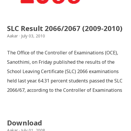
SLC Result 2066/2067 (2009-2010)
Aakar
July 03, 2010
The Office of the Controller of Examinations (OCE),
Sanothimi, on Friday published the results of the
School Leaving Certificate (SLC) 2066 examinations
held last year. 64.31 percent students passed the SLC
2066/67, according to the Controller of Examinations
(OCE) Sanothimi, Bhaktapur. We have uploaded SLC
Result 2066 in .pdf , .txt and in .zip file format for you.
Download the file and search your ‘symbol number’.
Download
Congratulations to all, who passed SLC this year. And
Aakar
July 01, 2008