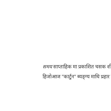
समय
साप्ताहिक मा प्रकाशित चसक श
हिजोआज "कार्टुन" ब्यङ्ग्य माथि प्रहा