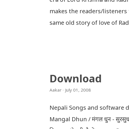
makes the readers/listeners 
same old story of love of Ra
based on the traditional plot
dramatic way such that it s
will be amazed while ending 
lovers. Lord Krishna and Rad
Download
teenage they are separated (a
Aakar
July 01, 2008
Krishna has to go away leavin
which he has taken birth.Thi
Nepali Songs and software dow
people in Vindraban. Radha w
Mangal Dhun / मंगल धुन - सुरस
seldom does. She is stubborn