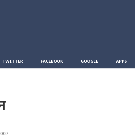
Skip to main content
cebook
RSS
TWITTER
FACEBOOK
GOOGLE
APPS
ुन
2007