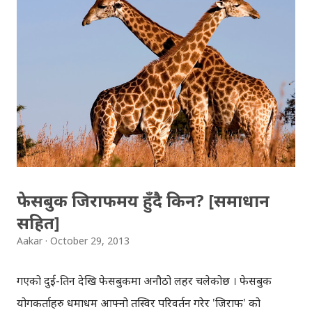
ट्विटर झैँ अब गुगल प्लसको आफ्नो युजरनेम पनि अब सबैलाई सहज
रुपमा सेयर गर्न सकिने भएकोछ । केही समय पहिले गुगलले
गुगलप्लसलाई तपाई हाम्रो "आइडेन्टिटी" को रुपमा विकास गर्ने लक्ष्य
रहेको बताएको थियो । के थाहा अबको केही वर्षपछि हामी ट्विटर र
फेसबुकको युजरनेम भन्दा पनि गुगलको युजरनेम धेरै सेयर गर्छौ होला,
आफ्नो बिजनेस कार्डको रुपमा। तर गुगलप्लसमा युजरनेम बनाउन भने
निम्न कुराहरु पुरा भएको हुनुपर्छ । १) फ्रोफाइलमा फोटो भएको हुनुपर्ने
२) कम्तिमा १० जना साथीहरुले फलो गरेको हुनुपर्ने ३) एकाउन्ट
कम्तिमा ३० दिन पु...
फेसबुक जिराफमय हुँदै किन? [समाधान
सहित]
Aakar
October 29, 2013
गएको दुई-तिन देखि फेसबुकमा अनौठो लहर चलेकोछ । फेसबुक
प्रयोगकर्ताहरु धमाधम आफ्नो तस्विर परिवर्तन गरेर 'जिराफ' को