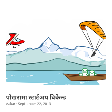
नसक्ने वर्षा अमेरिकामा आफ्नो बुवासँग बस्छिन् । उनी केही समयको
लागि नेपाल फर्केर आएकिछिन् र उनीजस्तै बोल्न र सुन्न नसक्ने
व्यक्तिहरुका लागि व्यक्तित्व विकासको वर्कसप आयोजना गर्छिन् ।
व्यक्तित्व विकासको वर्कसपमा वर्षा र अमन (अर्पण थापा)को भेट हुन्छ
। यही भेट पछि प्रेमा रुपान्तर हुन्छ, बिचमा केही उतारचढावहरु आउँछन्,
साना-साना कुरामा उनीहरु छुट्टिन्छन् अनि फेरि भेटिन्छन् ! वर्षा सबै
परिवार सहित अमेरिका फर्कने क्रमा हुन्छिन् तर उनको जिवनमा
अकास्मात नसोचिएको घटना घट्न पुग्छ ।अमन सुरुमा देख्दा अलि
'साइको' पाराको लाग्छ तर वर्षासँगको सामिप्यतासँगै उसमा केही
परिवर्तनहरु देखिनथाल्छन् ।अमनलाई सँधै एउटा सपनाले बारम्बार
सताउने गर्छ, उक्त सपनाको रहस्य फि...
पोखरामा स्टार्टअप विकेन्ड
Aakar
September 22, 2013