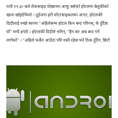
राती ११:३० बजे लेकसाइड पोखरामा आफू बसेको होटलमा बेलुकीको
खाना खाँइदैथियो । दुईजना प्रहरी मोटरसाइकलमा आएर, होटलकी
दिदीलाई रुखो स्वरमा "अहिलेसम्म होटल किन बन्द गरिनस्, के हुँदैछ
याँ" भन्दै हपारे । होटलकी दिदीले भनिन्, "हैन सर अब बन्द गर्न
लागेको" । "अहिले फर्केर आउँदा पनि यस्तै रहेछ भने ठिक हुँदैन, छिटो
बन्द गर", ती दुई प्रहरीले होटल बन्द गर्न धम्की दिँदै, छेउकै अर्को
क्याफेलाई पनि धम्क्याए । होटलकी दिदीले हतार हतार सटर बन्द
गरिन, हामीले पनि हतार हतार खाना खायौँ र माथि आफ्नो कोठामा गयौँ
। उनीहरुको स्वर यस्तो रुखो थियो कि, जोकोहीलाई सुन्दै पनि रिस
उठ्थ्यो । दुई तिन चड्कन लाइदिहाल्नुजस्तो झोक चलेथ्यो, अलिकति
नरम भएर बोल्दा तिनीहरुको के जान्थ्यो ? हामीलाई लेकसाइडका
रेष्टुरेन्ट, क्याफे आदि मात्रै ११ बजे बन्दहोला, भित्रका लज र गेष्ट
हाउसमा त्यस्ता 'पत्रु' नियम छैनन् होला भन्ने लागेथ्यो । तर नचाहिने
कुरोमा चाँहि नियम कडा नै रहेछ । बेलुका बिजी बी छिरेर रमाइलो गर्दा