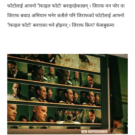
फोटोलाई आफ्नो 'प्रोफाइल फोटो' बनाइरहेकाछन् । जिराफ मन परेर वा
जिराफ बचाउ अभियान भनेर कसैले पनि जिराफको फोटोलाई आफ्नो
'प्रोफाइल फोटो' बनाएका भने होइनन् । जिराफ किन? फेसबुकमा
जिराफको फोटो सहित एउटा प्रश्न देख्न सकिन्छ । प्रश्नकर्ताले उक्त प्रश्नको
जवाफ आफूलाई आउँछ भने, 'म्यासेज'मा पठाउन सुझाउँछन् । उत्तर
सही भएको खण्डमा केही गर्नुप्रदैन तर उत्तर गलत भएको खण्डमा आफ्नो
प्रोफाइल फोटोमा पनि जिराफको तस्विर राख्नुपर्छ । अनि खेलको नियम
अनुसार गलत उत्तर दिनेहरुले जिराफको फोटोलाई केही समयको लागि
आफ्नो प्रोफाइल फोटो बनाउँछन् र सोही प्रश्न अरुलाई दोहोर्याउँछन् । अत:
फेसबुक जिराफमय बनेकोछ । प्रश्न यस्तो छ, "रातको ३ बजेकोछ,
ढोकाको घन्टि बज्छ र तपाई उठ्नुहुन्छ । तपाईले नसोचेका पाहुनाहरु
(तपाईको आमा-बाबा) ब्रेकफास्टको लागि आइपुगेकाछन् । तपाईसँग
स्ट्रवेरी जाम, मह, वाइन, ब्रेड र चिज छ । अब भन्नुस तपाई सबैभन्दा
पहिले के खोल्नुहुन्छ?" प्रश्नको ...