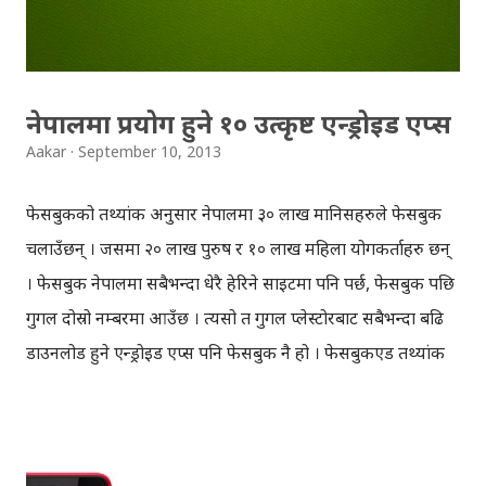
गर्दै ११ बजेको पत्तो नै भएन, अझ साथीहरुले आफ्नो "डान्स" स्किलको
तारिफ गर्दै ...
नेपालमा प्रयोग हुने १० उत्कृष्ट एन्ड्रोइड एप्स
Aakar
September 10, 2013
फेसबुकको तथ्यांक अनुसार नेपालमा ३० लाख मानिसहरुले फेसबुक
चलाउँछन् । जसमा २० लाख पुरुष र १० लाख महिला प्रयोगकर्ताहरु छन्
। फेसबुक नेपालमा सबैभन्दा धेरै हेरिने साइटमा पनि पर्छ, फेसबुक पछि
गुगल दोस्रो नम्बरमा आउँछ । त्यसो त गुगल प्लेस्टोरबाट सबैभन्दा बढि
डाउनलोड हुने एन्ड्रोइड एप्स पनि फेसबुक नै हो । फेसबुकएड तथ्यांक
अनुसार करिब ७ लाख ४० हजार व्यक्तिहरुले एन्ड्रोइड डिभाइस (फोन/
ट्याब) मार्फत नेपालमा फेसबुक चलाउँछन् । लाइन, विच्याट, ह्वाट्सएप
आदि एप्सहरुले बाहिर तिर तहल्का पिटिरहेको भएपनि नेपालमा भने