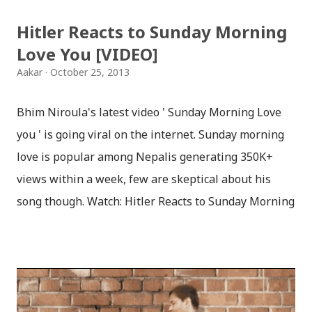
Hitler Reacts to Sunday Morning
Love You [VIDEO]
Aakar
October 25, 2013
Bhim Niroula's latest video ' Sunday Morning Love
you ' is going viral on the internet. Sunday morning
love is popular among Nepalis generating 350K+
views within a week, few are skeptical about his
song though. Watch: Hitler Reacts to Sunday Morning
Love As usual, our Hitler is not happy with Bhim
Niroula, as Saturday has been missing from the
song. Hitler becomes furious when an Officer tells
him that Nepalis are using a new chemical weapon