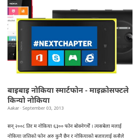
भाइबर र स्काइप नै सबैभन्दा बढि प्रयोग गरिने च्याट एप्स रहेकोछ ।
भाइबर र स्काइप क्रमश दोश्रो र तेस्रो स्थानमा छन् । हप्तादिन अघि सुरु
भएको 'क्यास अन एड' एप्स पनि नेपाली एन्ड्रोइड फोन प्रयोगकर्ताहरु
बिच, छोटो समय मै 'पपुलर' भएकोछ । विस्तृत जानकारीको लागि
तलको इन्फोग्राफिक हेर्नुहोला ! यी तथ्यांकहरु गुगल प्लेस्टोर तथा
फेसबुक एडबाट लिइएका हुन् । Top 10 Free Android Apps in
Nepal: Facebook Viber Skype Opera Mini MX Player
CashOnAd Nepal Load Shedding ...
बाइबाइ नोकिया स्मार्टफोन - माइक्रोसफ्टले
किन्यो नोकिया
Aakar
September 03, 2013
सन् २००८ तिर म नोकिया ६३०० फोन बोक्नेगर्थेँ । त्यसबेला मलाई
नोकिया जत्तिको फोन अरु कुनै छैन र नोकियाको बजारलाई कसैले