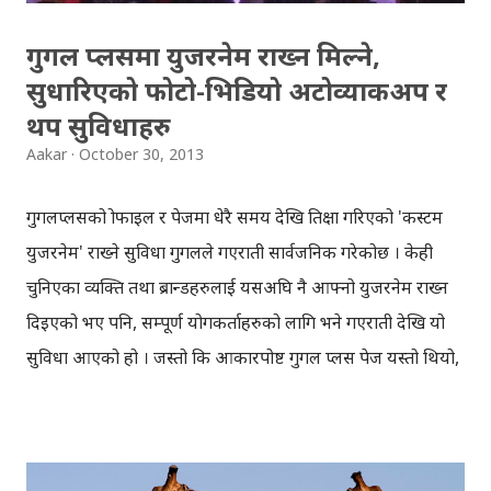
गुगल प्लसमा युजरनेम राख्न मिल्ने,
सुधारिएको फोटो-भिडियो अटोव्याकअप र
थप सुविधाहरु
Aakar
October 30, 2013
गुगलप्लसको प्रोफाइल र पेजमा धेरै समय देखि प्रतिक्षा गरिएको 'कस्टम
युजरनेम' राख्ने सुविधा गुगलले गएराती सार्वजनिक गरेकोछ । केही
चुनिएका व्यक्ति तथा ब्रान्डहरुलाई यसअघि नै आफ्नो युजरनेम राख्न
दिइएको भए पनि, सम्पूर्ण प्रयोगकर्ताहरुको लागि भने गएराती देखि यो
सुविधा आएको हो । जस्तो कि आकारपोष्ट गुगल प्लस पेज यस्तो थियो,
https://plus.google.com/111373834639850968132/ तर
अब युजरनेम राखिसकेपछि उक्त पेज यस्तो देखिनेछ:
https://plus.google.com/+Aakarpostblog/ ! फेसबुक र