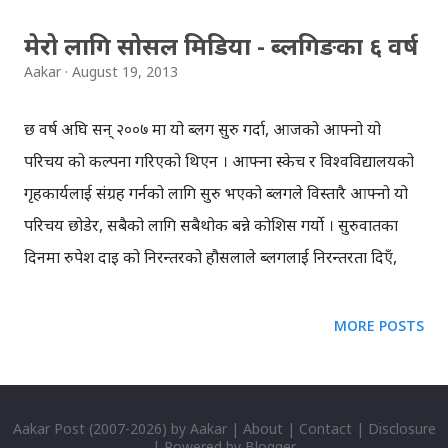
मेरो लागि सोसल मिडिया - ब्लगिङका ६ वर्ष
Aakar
August 19, 2013
छ वर्ष अघि सन् २००७ मा यो ब्लग सुरु गर्दा, आजको आफ्नो यो
परिचय को कल्पना गरिएको थिएन । आफ्ना स्केच र विश्वविद्यालयको
गृहकार्यलाई संग्रह गर्नको लागि सुरु भएको ब्लगले विस्तारै आफ्नो यो
परिचय छोडेर, सबैको लागि सबैथोक बन्ने कोशिस गर्यो । सुरुवातका
दिनमा रुपेश दाइ को निरन्तरको हौसलाले ब्लगलाई निरन्तरता दिएँ,
आफ्ना मनमा उब्जिएका सबैकुरा ब्लगमा पोतियो । बिस्तारै फेसबुक र
ट्विटरको लोकप्रियता बढ्न थाल्यो, अनि त्यही लहरमा लागियो । ब्लग,
MORE POSTS
फेसबुक र ट्विटरबाट भुपेन्द्र दाइ को नजिक पुगियो अनि रुचीको रुपमा
रहेको 'सोसल मिडिया' मेरो प्रोफेसनको रुपमा देखापर्यो । सोसल
मिडियालाई सबैले आफू अनुकुल परिभाषित गरेकाछन् अनि आफू
Aakar Post
(2007-
2026) by
Aakar
|
About
|
Contact
|
Disclosure
| Powered by
Blogger