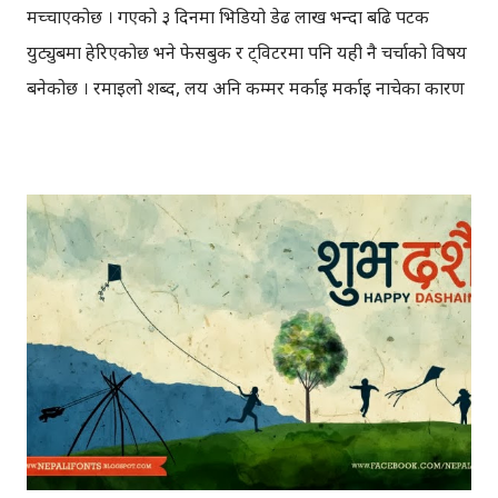
मच्चाएकोछ । गएको ३ दिनमा भिडियो डेढ लाख भन्दा बढि पटक
युट्युबमा हेरिएकोछ भने फेसबुक र ट्विटरमा पनि यही नै चर्चाको विषय
बनेकोछ । रमाइलो शब्द, लय अनि कम्मर मर्काइ मर्काइ नाचेका कारण
भिडियोले अनलाइनमा छोटो समयमै लोकप्रियता हासिल गरेकोहो ।
सिम्प्लिफाइ ३६० का अनुसार यो भिडियोबारेमा ६ हजार भन्दा धेरै
ट्विट गरिएकोछ।यो गितले कोलाभरी डी तथा ग्याङनाम स्टाइल झैँ
अनलाइनमा तहल्का मच्चाउने आकंलन गरिएकोछ । भिडियोको चर्चा
१-२ दिन यही गतिमा हुने हो भने संसार भरि यही सन्डे मर्निङको बारेमा
चर्चा हुने कुरालाई नकार्न सकिन्न । लगभग ६ सयवटा भिडियो अपलोड
गरेका भिम निरौलाको सबैभन्दा चर्चित गित नै यही बन्न पुगेकोछ ।
भिडियोमा लगातार कमेन्टको वर्षा भइरहेकोछ, अधिकांशले भिडियोबाट
भरपुर मनोरन्जन लिएको उल्लेख गरेकाछन् । भिडियो भाइरल भएसँगै,
"Sunday Morning Love You" भन्ने पेजहरु फेसबुकमा धमाधम
बन्न थालेकाछन् यसका साथै "Bhim was born in Nepal" भन्ने