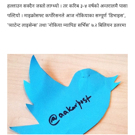
हल्लाउन सक्दैन जस्तो लाग्थ्यो । तर करिब ३-४ वर्षको अन्तरालमै पासा
पल्टियो । माइक्रोसफ्ट कर्पोरेसनले आज नोकियाका सम्पूर्ण 'डिभाइस',
'प्याटेन्ट लाइसेन्स' तथा 'नोकिया म्यापिङ सर्भिस' ७.२ बिलियन डलरमा
किनेको घोषणा गरेकोछ । घोषणा सँगै नोकियाको 'नाम'मा अब नयाँ
स्मार्टफोन नबन्ने भएकोछ । सहमति अनुसार "आशा" र "लुमिया"
फोनको ट्रेडमार्क माइक्रोसफ्टमा निहित रहनेछ, भने "नोकिया" फिनिस
कम्पनीकै "ब्रान्ड"को रुपमा रहनेछ, र नोकियाले आफ्नो फिचर फोन
मात्र 'नोकिया' ब्रान्डको रुपमा निकाल्न पाउनेछ। टेक्नोलोजी साइट द
भर्जका अनुसार , भविष्यमा बन्ने सबै विन्डोज फोनहरुलाई, माइक्रोसफ्ट
ब्रान्डिङ गरिनेछ ।यसको अर्थ भनेको भविष्यमा हामीले 'नोकिया'
ब्रान्डेड कुनै पनि स्मार्टफोन चलाउन पाउनेछैनौँ । Microsoft buys
Nokia for $7.2 billion. Crazy stat: In 2007 Nokia's
market share was 48.7%. By 2012 it had sli...