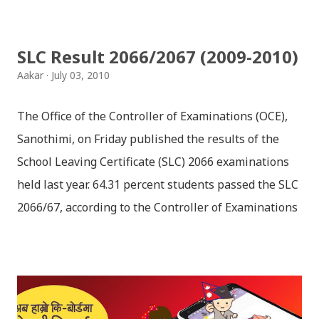
Vindraban. Radha waits for Krishna to arrive but he
seldom does. She is stubborn to go meet Krishna.
SLC Result 2066/2067 (2009-2010)
Later she sets out as a Yogini in a long voyage to
Aakar
July 03, 2010
search self, leaving her parents. She is accompanied
by her friend Bisakha everywhere she went. Radha
The Office of the Controller of Examinations (OCE),
faces...
Sanothimi, on Friday published the results of the
School Leaving Certificate (SLC) 2066 examinations
held last year. 64.31 percent students passed the SLC
2066/67, according to the Controller of Examinations
(OCE) Sanothimi, Bhaktapur. We have uploaded SLC
Result 2066 in .pdf , .txt and in .zip file format for you.
Download the file and search your ‘symbol number’.
Congratulations to all, who passed SLC this year. And