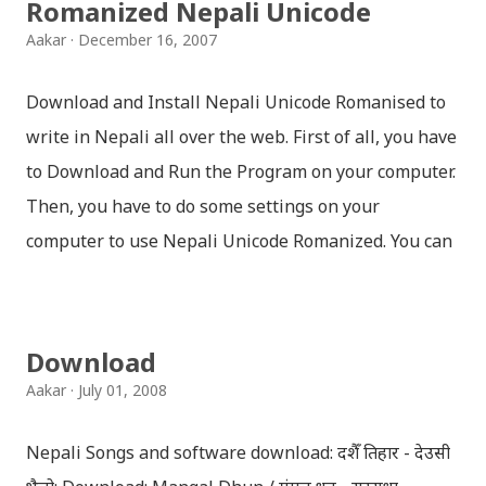
Romanized Nepali Unicode
Aakar
December 16, 2007
Download and Install Nepali Unicode Romanised to
write in Nepali all over the web. First of all, you have
to Download and Run the Program on your computer.
Then, you have to do some settings on your
computer to use Nepali Unicode Romanized. You can
download Nepali Unicode Romanized from the
Madan Puraskar Pustakalaya website for free.
Install Nepali Unicode Romanized in Windows XP:
Download
Install: Run setup file; Go to control Panel; Open
Aakar
July 01, 2008
Language and Regional settings; Open Regional
Language Options; Go to Language Options & tick on
Nepali Songs and software download: दशैँ तिहार - देउसी
check box (install files..... Thai, instal....east