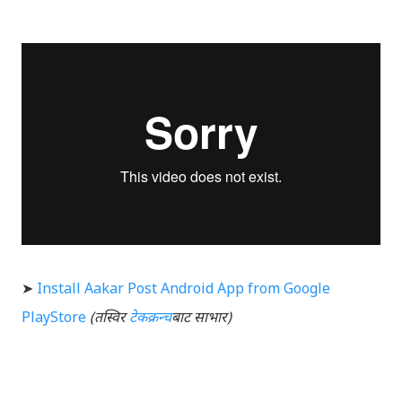
➤
Install Aakar Post Android App from Google
PlayStore
(तस्विर
टेकक्रन्च
बाट साभार)