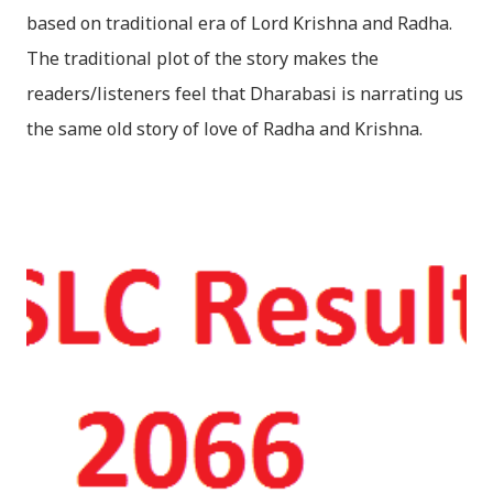
based on traditional era of Lord Krishna and Radha.
The traditional plot of the story makes the
readers/listeners feel that Dharabasi is narrating us
the same old story of love of Radha and Krishna.
However , the story based on the traditional plot it
portrays the modern era in a dramatic way such that
it speaks of so many hidden things that we will be
amazed while ending it up. Radha and Krishna are
the eternal lovers. Lord Krishna and Radha are
together since childhood. But in teenage they are
separated (as in the traditional story) and Lord
Krishna has to go away leaving Vindraban for
fulfilling the task for which he has taken birth.This
brings tragedy to Radha and all the people in