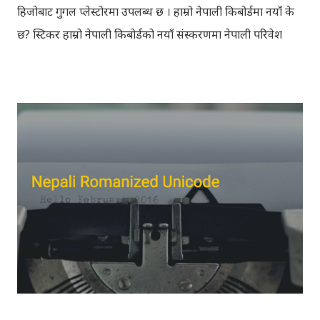
हिजोबाट गुगल प्लेस्टोरमा उपलब्ध छ । हाम्रो नेपाली किबोर्डमा नयाँ के
छ? स्टिकर हाम्रो नेपाली किबोर्डको नयाँ संस्करणमा नेपाली परिवेश
झल्काउने विभिन्न नेपाली पात्रहरु सहितको स्टिकरहरु राखिएकोछ ।
मेसेन्जर, भाइबर, ह्वाट्सएप, स्काइप, टेलिग्राम, फेसबुक, ट्विटर,
इन्स्टाग्राम आदि जुनसुकै एप्लिकेशनमा पनि प्रयोग गर्न मिल्ने यी नेपाली
स्टिकरहरुले प्रयोगकर्तालाई नयाँ अनुभव दिनेछ । नेपाली पारा, हाम्रो
साथी, नयाँ वर्ष, संगी, हाम्रो कान्छा, हाम्रो कान्छी, नक्कली, र बौचा व
मैचासमेत गरी आठ किसिमका स्टिकरहरु समावेश गरिएकोछ । हाम्रो
नेपाली किबोर्डको इमोजी खण्डमा गएर यी स्टिकरहरु प्रयोग गर्न सकिन्छ
। थिम हाम्रो नेपाली किबोर्डको यस संस्करणमा नयाँ किबोर्ड थिम पनि
थपिएको छ । हाम्रो नेपाली किबोर्डको सेटिङमा गएर आफूलाई मन पर्ने
थिम छान्न सकिन्छ । डार्क तथा लाइट गरेर हाललाई दुई डिजाइनमा
किबोर्ड थिम उपलब्ध छ । चलनचल्तिको “ब...