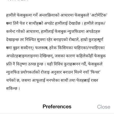
हामीले फेसबुकमा गर्ने अन्तरक्रियाको आधारमा फेसबुकले 'अटोमेटिक'
रुपमा तिनै पेज र साथीहरुको अपडेट हामीलाई देखाउँछ । हामीले लाइक/
कमेन्ट गरेको आधारमा, हामीलाई फेसबुक न्युजफिडमा अपडेटहरु
देखाइन्छ तर निश्चित सुत्रमा रहेर बनाइएको रोबटले, हाम्रो कुराहरु पूर्ण
रुपमा बुझ्न सक्दैनन्। फलस्वरुप, हरेक किसिमका चाहिएका/नचाहिएका
अपडेटहरु टाइमलाइनमा देखिन्छन्, जसका कारण कहिलेकाँही फेसबुक
प्रति नै वितृष्णा उत्पन्न हुन्छ । यही विविध कुराहरु मनन गर्दै, फेसबुकले
न्युजफिड प्रयोगकर्ताको रोजाइ अनुसार बनाउन मिल्ने नयाँ 'फिचर'
थपेको छ, जसमा आफूलाई मनपरेका साथी तथा पेजहरुलाई राख्न
सकिन्छ ।