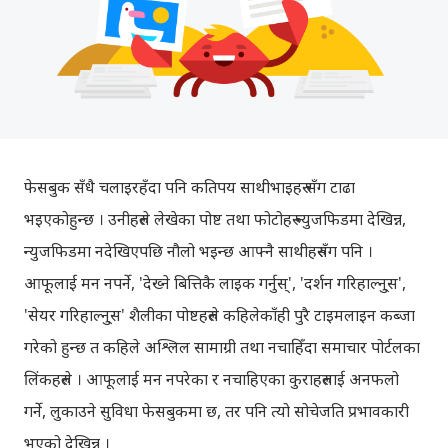
फेसबुक सँधै चलाइरहँदा पनि कतिपय साथीभाइहरु सँग टाढा
भइएकोहुन्छ । उनीहरुले लेखेका पोष्ट तथा फोटोहरु न्युजफिडमा देखिन्न,
न्युजफिडमा नदेखिएपछि नौलो भइन्छ आफ्नै साथीहरुसँग पनि ।
आफूलाई मन नपर्ने, 'देख्ने बित्तिकै लाइक गर्नुस्', 'दर्शन गरिहाल्नु्स',
'सेयर गरिहाल्नु्स' शैलीका पोष्टहरुले कहिलेकाँही पुरै टाइमलाइन कब्जा
गरेको हुन्छ त कहिले अश्लिल सामाग्री तथा नचाहिँदा समाचार पोर्टलका
लिंकहरुले । आफूलाई मन नपरेका र नचाहिएका कुराहरुलाई अनफलो
गर्ने, लुकाउने सुविधा फेसबुकमा छ, तर पनि त्यो सोचेजति प्रभावकारी
भएको देखिन्न ।