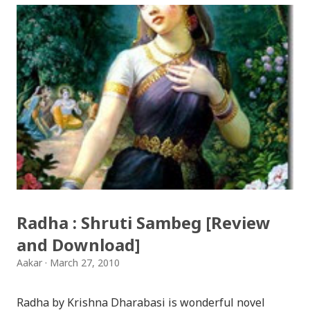
sanjh ko / दियो बाली साँझ को Download: Tihar Dhun
(Deusi,Bhailo)/ तिहार धुन(देउसी भैलो)- सुरसुधा नोट: यी अपलोड
गरिएका गितसंगितहरु व्यावसायिक प्रायोजनको लागि प्रयोग नगर्न आग्रह
गर्दछौँ । इन्टरनेटमा भेटिएका गितहरुलाई हामीले यहाँ एकै ठाउँमा
सजिलोको लागि राखिदिएको मात्र हौँ । तपाई यदि यी गित संगितको
सर्जक हुनुहुन्छ र गित संगित यहाँबाट हटाउनुपर्ने भए जानकारी
गराउनुहोला । फेरी एकपटक शुभ दिपावलीको हार्दिक मंगलमय
शुभकामना व्यक्त गर्दछौँ ।
Radha : Shruti Sambeg [Review
and Download]
Aakar
March 27, 2010
Radha by Krishna Dharabasi is wonderful novel