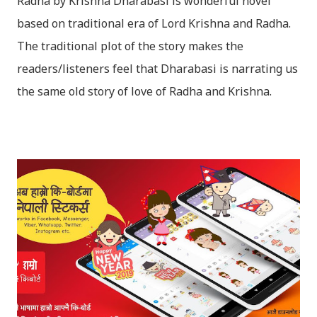
Radha by Krishna Dharabasi is wonderful novel
based on traditional era of Lord Krishna and Radha.
The traditional plot of the story makes the
readers/listeners feel that Dharabasi is narrating us
the same old story of love of Radha and Krishna.
However , the story based on the traditional plot it
portrays the modern era in a dramatic way such that
it speaks of so many hidden things that we will be
amazed while ending it up. Radha and Krishna are
the eternal lovers. Lord Krishna and Radha are
together since childhood. But in teenage they are
separated (as in the traditional story) and Lord
Krishna has to go away leaving Vindraban for
fulfilling the task for which he has taken birth.This