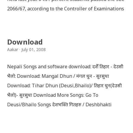
2066/67, according to the Controller of Examinations
(OCE) Sanothimi, Bhaktapur. We have uploaded SLC
Result 2066 in .pdf , .txt and in .zip file format for you.
Download the file and search your ‘symbol number’.
Download
Congratulations to all, who passed SLC this year. And
Aakar
July 01, 2008
if you want to see your results with marks then, you
can follow THT (symbol no. and birth date required).
Nepali Songs and software download: दशैँ तिहार - देउसी
Download SLC Result 2066/2067 (2009-2010) :
भैलो: Download: Mangal Dhun / मंगल धुन - सुरसुधा
REGULAR: EXEMPTED: Distinction --------------- First
Download: Tihar Dhun (Deusi,Bhailo)/ तिहार धुन(देउसी
division First division Second Division Second
भैलो)- सुरसुधा Download More Songs: Go To
Division Third Division Third Division Withheld
Deusi/Bhailo Songs देशभक्ति गितहरु / Deshbhakti
Withheld ...
Download Patriotic Nepali Song: नेपाली नेपाल को माया छ
कि छैन / nepali nepal ko maya chha ki chhaina - Gopal
Yonjan Download Patriotic Nepali Song: धेरै छ गर्नु स्वदेश