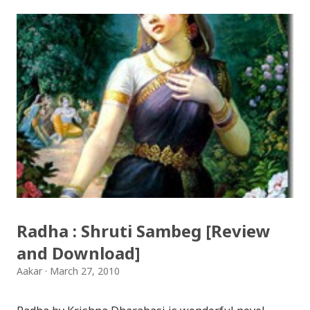
Songs: diyo baali sanjh ko / दियो बाली साँझ को
Download: Tihar Dhun (Deusi,Bhailo)/ तिहार धुन(देउसी
भैलो)- सुरसुधा नोट: यी अपलोड गरिएका गितसंगितहरु व्यावसायिक
प्रायोजनको लागि प्रयोग नगर्न आग्रह गर्दछौँ । इन्टरनेटमा भेटिएका
गितहरुलाई हामीले यहाँ एकै ठाउँमा सजिलोको लागि राखिदिएको मात्र
हौँ । तपाई यदि यी गित संगितको सर्जक हुनुहुन्छ र गित संगित यहाँबाट
हटाउनुपर्ने भए जानकारी गराउनुहोला । फेरी एकपटक शुभ दिपावलीको
हार्दिक मंगलमय शुभकामना व्यक्त गर्दछौँ ।
Radha : Shruti Sambeg [Review
and Download]
Aakar
March 27, 2010