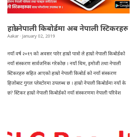
brings tragedy to Radha and all the people in
Vindraban. Radha waits for Krishna to arrive but he
seldom does. She is stubborn to go meet Krishna.
हाम्रो नेपाली किबोर्डमा अब नेपाली स्टिकरहरु
Later she sets out as a Yogini in a long voyage to
Aakar
January 02, 2019
search self, leaving her parents. She is accompanied
by her friend Bisakha everywhere she went. Radha
नयाँ वर्ष २०१९ को अवसर पारेर हाम्रो पात्रो ले हाम्रो नेपाली किबोर्डको
faces...
नयाँ संस्करण सार्वजनिक गरेकोछ । नयाँ थिम, इमोजी तथा नेपाली
स्टिकरहरु सहित आएको हाम्रो नेपाली किबोर्ड को नयाँ संस्करण
हिजोबाट गुगल प्लेस्टोरमा उपलब्ध छ । हाम्रो नेपाली किबोर्डमा नयाँ के
छ? स्टिकर हाम्रो नेपाली किबोर्डको नयाँ संस्करणमा नेपाली परिवेश
झल्काउने विभिन्न नेपाली पात्रहरु सहितको स्टिकरहरु राखिएकोछ ।
मेसेन्जर, भाइबर, ह्वाट्सएप, स्काइप, टेलिग्राम, फेसबुक, ट्विटर,
इन्स्टाग्राम आदि जुनसुकै एप्लिकेशनमा पनि प्रयोग गर्न मिल्ने यी नेपाली
स्टिकरहरुले प्रयोगकर्तालाई नयाँ अनुभव दिनेछ । नेपाली पारा, हाम्रो