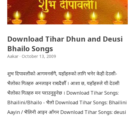
Download Tihar Dhun and Deusi
Bhailo Songs
Aakar
October 13, 2009
शुभ दिपावलीको आगमनसँगै, यहाँहरुको लागि भनेर केही देउसी-
भैलोका गितहरु अनलाइन राख्दैछौँ । आशा छ, यहाँहरुले यी देउसी
भैलोका गितहरु मन पराउनुहुनेछ । Download Tihar Songs:
Bhailini/Bhailo - भैलो Download Tihar Songs: Bhailini
Aayin / भैलिनी आइन आँगन Download Tihar Songs: deusi
re / देउसी रे Download Tihar Song: tiharai aayo lau
jhilimili / तिहारै आयो लौ झिलिमिली Download Tihar