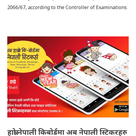
2066/67, according to the Controller of Examinations
(OCE) Sanothimi, Bhaktapur. We have uploaded SLC
Result 2066 in .pdf , .txt and in .zip file format for you.
Download the file and search your ‘symbol number’.
Congratulations to all, who passed SLC this year. And
if you want to see your results with marks then, you
can follow THT (symbol no. and birth date required).
Download SLC Result 2066/2067 (2009-2010) :
REGULAR: EXEMPTED: Distinction --------------- First
division First division Second Division Second
Division Third Division Third Division Withheld
Withheld ...
हाम्रो नेपाली किबोर्डमा अब नेपाली स्टिकरहरु