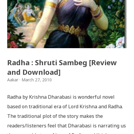
jaha chhan buddha ka aakha - bhaktaraj acharya
Download Patriotic Nepali Song: नेपालले के गर्यो मलाई, भन्न
छोडिदेउ Download: रातो र चन्द्र सुर्य / raato ra chandra
surya (रचनाकार: गोपाल प्रसाद रिमाल, गायक: फत्तेमान, संगीत:
अम्बर गुरुङ) Download: सयथरि बाजा एउटै ताल / saya thari
baja - kutumba band (nepali dhun) Download: म
Radha : Shruti Sambeg [Review
मरेपनि मेरो देश बाँचिराखोस / ma marepan...
and Download]
Aakar
March 27, 2010
Radha by Krishna Dharabasi is wonderful novel
based on traditional era of Lord Krishna and Radha.
The traditional plot of the story makes the
readers/listeners feel that Dharabasi is narrating us