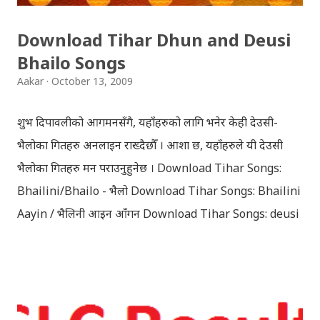
Download Tihar Dhun and Deusi
Bhailo Songs
Aakar
October 13, 2009
शुभ दिपावलीको आगमनसँगै, यहाँहरुको लागि भनेर केही देउसी-
भैलोका गितहरु अनलाइन राख्दैछौँ । आशा छ, यहाँहरुले यी देउसी
भैलोका गितहरु मन पराउनुहुनेछ । Download Tihar Songs:
Bhailini/Bhailo - भैलो Download Tihar Songs: Bhailini
Aayin / भैलिनी आइन आँगन Download Tihar Songs: deusi
re / देउसी रे Download Tihar Song: tiharai aayo lau
jhilimili / तिहारै आयो लौ झिलिमिली Download Tihar
Songs: diyo baali sanjh ko / दियो बाली साँझ को
Download: Tihar Dhun (Deusi,Bhailo)/ तिहार धुन(देउसी