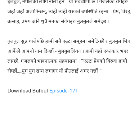
बुलबुल, नेपालका लागि नौलो हैन । यो सर्वव्यापी छ । गजलका रागहरु
जहाँ जहाँ अलापिन्छन्, त्यहीं त्यहीं यसको उपस्थिति रहन्छ । प्रेम, विरह,
उत्साह, उमंग अनि थुप्रै मनका संवेगहरु बुलबुलले समेट्‍छ ।
बुलबुल सुन्न थालेपछि हामी सबै एउटा समूहमा समेटिन्छौं र बुलबुल भित्र
आफैंले आफ्‍नो नाम दिन्छौं - बुलबुललियन । हामी यहाँ एकाकार भएर
लाग्छौं, गजलको भावनात्मक सहवासमा । "एउटा प्रेमको बिरुवा हामी
रोप्छौं.....युग युग सम्म लगाएर यो प्रीतलाई अमर गर्छौँ।"
Download Bulbul
Episode-171