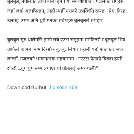
बुलबुल, नेपालका लागि नौलो हैन । यो सर्वव्यापी छ । गजलका रागहरु
जहाँ जहाँ अलापिन्छन्, त्यहीं त्यहीं यसको उपस्थिति रहन्छ । प्रेम, विरह,
उत्साह, उमंग अनि थुप्रै मनका संवेगहरु बुलबुलले समेट्‍छ ।
बुलबुल सुन्न थालेपछि हामी सबै एउटा समूहमा समेटिन्छौं र बुलबुल भित्र
आफैंले आफ्‍नो नाम दिन्छौं - बुलबुललियन । हामी यहाँ एकाकार भएर
लाग्छौं, गजलको भावनात्मक सहवासमा । "एउटा प्रेमको बिरुवा हामी
रोप्छौं.....युग युग सम्म लगाएर यो प्रीतलाई अमर गर्छौँ।"
Download Bulbul :
Episode-168