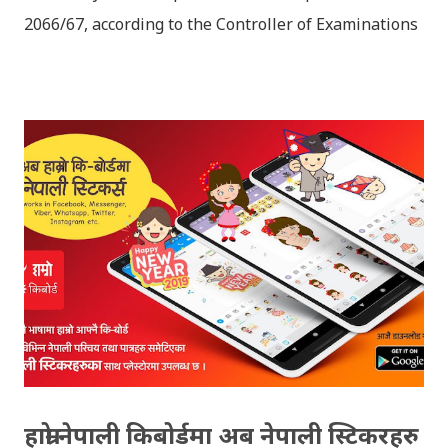
2066/67, according to the Controller of Examinations
(OCE) Sanothimi, Bhaktapur. We have uploaded SLC
Result 2066 in .pdf , .txt and in .zip file format for you.
Download the file and search your ‘symbol number’.
Congratulations to all, who passed SLC this year. And
if you want to see your results with marks then, you
can follow THT (symbol no. and birth date required).
Download SLC Result 2066/2067 (2009-2010) :
REGULAR: EXEMPTED: Distinction --------------- First
division First division Second Division Second
Division Third Division Third Division Withheld
Withheld ...
हाम्रो नेपाली किबोर्डमा अब नेपाली स्टिकरहरु