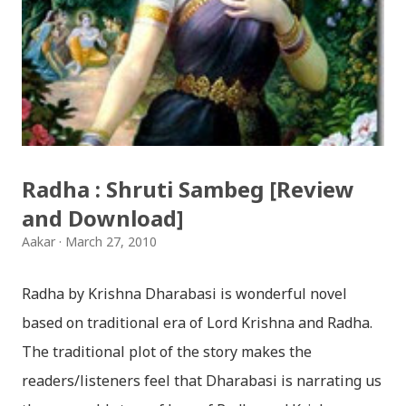
jaha chhan buddha ka aakha - bhaktaraj acharya
Download Patriotic Nepali Song: नेपालले के गर्यो मलाई, भन्न
छोडिदेउ Download: रातो र चन्द्र सुर्य / raato ra chandra
surya (रचनाकार: गोपाल प्रसाद रिमाल, गायक: फत्तेमान, संगीत:
अम्बर गुरुङ) Download: सयथरि बाजा एउटै ताल / saya thari
baja - kutumba band (nepali dhun) Download: म
Radha : Shruti Sambeg [Review
मरेपनि मेरो देश बाँचिराखोस / ma marepan...
and Download]
Aakar
March 27, 2010
Radha by Krishna Dharabasi is wonderful novel
based on traditional era of Lord Krishna and Radha.
The traditional plot of the story makes the
readers/listeners feel that Dharabasi is narrating us