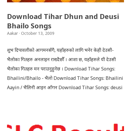
Download Tihar Dhun and Deusi
Bhailo Songs
Aakar
October 13, 2009
शुभ दिपावलीको आगमनसँगै, यहाँहरुको लागि भनेर केही देउसी-
भैलोका गितहरु अनलाइन राख्दैछौँ । आशा छ, यहाँहरुले यी देउसी
भैलोका गितहरु मन पराउनुहुनेछ । Download Tihar Songs:
Bhailini/Bhailo - भैलो Download Tihar Songs: Bhailini
Aayin / भैलिनी आइन आँगन Download Tihar Songs: deusi
re / देउसी रे Download Tihar Song: tiharai aayo lau
jhilimili / तिहारै आयो लौ झिलिमिली Download Tihar
Songs: diyo baali sanjh ko / दियो बाली साँझ को
Download: Tihar Dhun (Deusi,Bhailo)/ तिहार धुन(देउसी