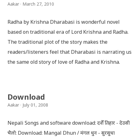
Aakar
March 27, 2010
Radha by Krishna Dharabasi is wonderful novel
based on traditional era of Lord Krishna and Radha.
The traditional plot of the story makes the
readers/listeners feel that Dharabasi is narrating us
the same old story of love of Radha and Krishna.
However , the story based on the traditional plot it
portrays the modern era in a dramatic way such that
it speaks of so many hidden things that we will be
Download
amazed while ending it up. Radha and Krishna are
Aakar
July 01, 2008
the eternal lovers. Lord Krishna and Radha are
together since childhood. But in teenage they are
Nepali Songs and software download: दशैँ तिहार - देउसी
separated (as in the traditional story) and Lord
भैलो: Download: Mangal Dhun / मंगल धुन - सुरसुधा