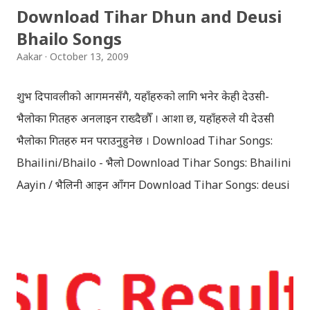
Download Tihar Dhun and Deusi
Bhailo Songs
Aakar
October 13, 2009
शुभ दिपावलीको आगमनसँगै, यहाँहरुको लागि भनेर केही देउसी-
भैलोका गितहरु अनलाइन राख्दैछौँ । आशा छ, यहाँहरुले यी देउसी
भैलोका गितहरु मन पराउनुहुनेछ । Download Tihar Songs:
Bhailini/Bhailo - भैलो Download Tihar Songs: Bhailini
Aayin / भैलिनी आइन आँगन Download Tihar Songs: deusi
re / देउसी रे Download Tihar Song: tiharai aayo lau
jhilimili / तिहारै आयो लौ झिलिमिली Download Tihar
Songs: diyo baali sanjh ko / दियो बाली साँझ को
Download: Tihar Dhun (Deusi,Bhailo)/ तिहार धुन(देउसी
भैलो)- सुरसुधा नोट: यी अपलोड गरिएका गितसंगितहरु व्यावसायिक