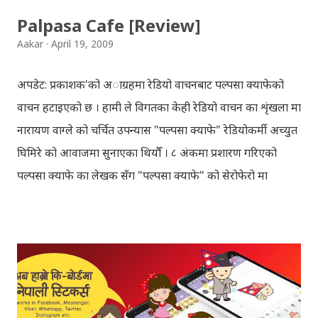
baja - kutumba band (nepali dhun) Download: म
Palpasa Cafe [Review]
मरेपनि मेरो देश बाँचिराखोस / ma marepan...
Aakar
April 19, 2009
अपडेट: प्रकाशक'को अाग्रहमा रेडियो वाचनबाट पल्पसा क्याफेको
वाचन हटाइएको छ । हामी ले विगतका केही रेडियो वाचन का शृंखला मा
नारायण वाग्ले को चर्चित उपन्यास "पल्पसा क्याफे" रेडियोकर्मी अच्युत
घिमिरे को आवाजमा सुनाएका थियौँ । ८ अंकमा प्रशारण गरिएको
पल्पसा क्याफे का लेखक सँग "पल्पसा क्याफे" को सेरोफेरो मा
गरिएको कुराकानी राख्ने योजना हाम्रो थियो तर अन्तरवार्ता को रेकर्ड
अहिले फेला पार्न नसकिएकोले प्रशारण गर्न असमर्थ भएका छौँ, पछि
भेटिएको खण्डमा हामी अवश्य पनि राख्ने नै छौँ । हामीले भनिरहनुपर्दैन,
पल्पसा क्याफे एक उत्कृष्ट उपन्यास हो जसलाई ऐतिहासिक दस्तावेज
भन्दा पनि फरक नपर्ला । रेडियोवाचन को शृंखला मा यी सम्पुर्ण अंकहरु
उपलब्ध गराइदिनुहुने अच्युत घिमिरेलाई धेरै धेरै धन्यवाद । पल्पसा