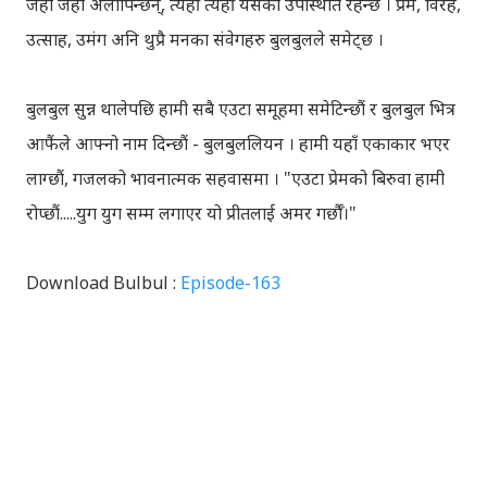
जहाँ जहाँ अलापिन्छन्, त्यहीं त्यहीं यसको उपस्थिति रहन्छ । प्रेम, विरह,
उत्साह, उमंग अनि थुप्रै मनका संवेगहरु बुलबुलले समेट्‍छ ।
बुलबुल सुन्न थालेपछि हामी सबै एउटा समूहमा समेटिन्छौं र बुलबुल भित्र
आफैंले आफ्‍नो नाम दिन्छौं - बुलबुललियन । हामी यहाँ एकाकार भएर
लाग्छौं, गजलको भावनात्मक सहवासमा । "एउटा प्रेमको बिरुवा हामी
रोप्छौं.....युग युग सम्म लगाएर यो प्रीतलाई अमर गर्छौँ।"
Download Bulbul :
Episode-163