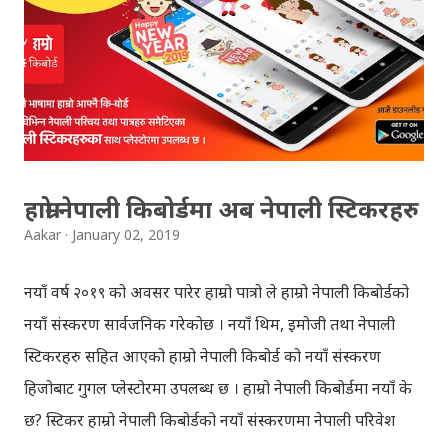
क्याफे त सुनिसकियो, तर यहाँहरु ले पल्पसा क्याफेलाई कसरी
मुल्यांङ्कन गर्नुभयो थाहा छैन । खैर कुरो जेसुकै होस्, आज यहाँ म केही
साथिहरुको ब्लगमा प्रकाशित "पल्पसा क्याफे" बारे गरिएको
टिप्पणीहरु सहित उपस्थित भएको छु । साथिहरुको ब्लगमा प्रकाशित
भइसकेका कुराहरुलाई एकै ठाउँमा समेट्न...
हाम्रो नेपाली किबोर्डमा अब नेपाली स्टिकरहरु
Aakar
January 02, 2019
नयाँ वर्ष २०१९ को अवसर पारेर हाम्रो पात्रो ले हाम्रो नेपाली किबोर्डको
नयाँ संस्करण सार्वजनिक गरेकोछ । नयाँ थिम, इमोजी तथा नेपाली
स्टिकरहरु सहित आएको हाम्रो नेपाली किबोर्ड को नयाँ संस्करण
हिजोबाट गुगल प्लेस्टोरमा उपलब्ध छ । हाम्रो नेपाली किबोर्डमा नयाँ के
छ? स्टिकर हाम्रो नेपाली किबोर्डको नयाँ संस्करणमा नेपाली परिवेश