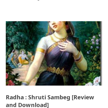
(OCE) Sanothimi, Bhaktapur. We have uploaded SLC
Result 2066 in .pdf , .txt and in .zip file format for you.
Download the file and search your ‘symbol number’.
Congratulations to all, who passed SLC this year. And
if you want to see your results with marks then, you
can follow THT (symbol no. and birth date required).
Download SLC Result 2066/2067 (2009-2010) :
REGULAR: EXEMPTED: Distinction --------------- First
division First division Second Division Second
Division Third Division Third Division Withheld
Withheld ...
Radha : Shruti Sambeg [Review
and Download]