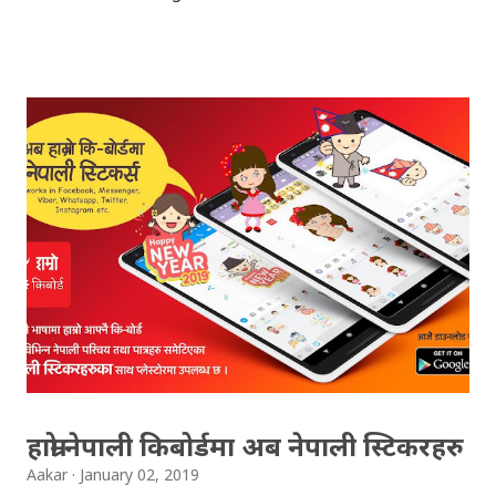
(OCE) Sanothimi, Bhaktapur. We have uploaded SLC
Result 2066 in .pdf , .txt and in .zip file format for you.
Download the file and search your ‘symbol number’.
Congratulations to all, who passed SLC this year. And
if you want to see your results with marks then, you
can follow THT (symbol no. and birth date required).
Download SLC Result 2066/2067 (2009-2010) :
REGULAR: EXEMPTED: Distinction --------------- First
division First division Second Division Second
Division Third Division Third Division Withheld
Withheld ...
हाम्रो नेपाली किबोर्डमा अब नेपाली स्टिकरहरु
Aakar
January 02, 2019