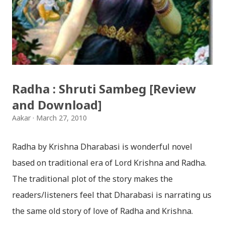
Download Patriotic Nepali Song: नेपालले के गर्यो मलाई, भन्न
छोडिदेउ Download: रातो र चन्द्र सुर्य / raato ra chandra
surya (रचनाकार: गोपाल प्रसाद रिमाल, गायक: फत्तेमान, संगीत:
अम्बर गुरुङ) Download: सयथरि बाजा एउटै ताल / saya thari
baja - kutumba band (nepali dhun) Download: म
Radha : Shruti Sambeg [Review
मरेपनि मेरो देश बाँचिराखोस / ma marepan...
and Download]
Aakar
March 27, 2010
Radha by Krishna Dharabasi is wonderful novel
based on traditional era of Lord Krishna and Radha.
The traditional plot of the story makes the
readers/listeners feel that Dharabasi is narrating us
the same old story of love of Radha and Krishna.