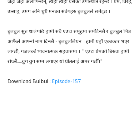
जहाँ जहाँ अलापिन्छन्, त्यहीं त्यहीं यसको उपस्थिति रहन्छ । प्रेम, विरह,
उत्साह, उमंग अनि थुप्रै मनका संवेगहरु बुलबुलले समेट्‍छ ।
बुलबुल सुन्न थालेपछि हामी सबै एउटा समूहमा समेटिन्छौं र बुलबुल भित्र
आफैंले आफ्‍नो नाम दिन्छौं - बुलबुललियन । हामी यहाँ एकाकार भएर
लाग्छौं, गजलको भावनात्मक सहवासमा । " एउटा प्रेमको बिरुवा हामी
रोप्छौं.....युग युग सम्म लगाएर यो प्रीतलाई अमर गर्छौँ।"
Download Bulbul :
Episode-157