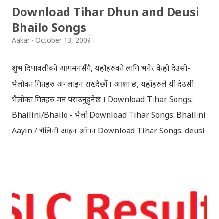
Download Tihar Dhun and Deusi
Bhailo Songs
Aakar
October 13, 2009
शुभ दिपावलीको आगमनसँगै, यहाँहरुको लागि भनेर केही देउसी-
भैलोका गितहरु अनलाइन राख्दैछौँ । आशा छ, यहाँहरुले यी देउसी
भैलोका गितहरु मन पराउनुहुनेछ । Download Tihar Songs:
Bhailini/Bhailo - भैलो Download Tihar Songs: Bhailini
Aayin / भैलिनी आइन आँगन Download Tihar Songs: deusi
re / देउसी रे Download Tihar Song: tiharai aayo lau
jhilimili / तिहारै आयो लौ झिलिमिली Download Tihar
Songs: diyo baali sanjh ko / दियो बाली साँझ को
Download: Tihar Dhun (Deusi,Bhailo)/ तिहार धुन(देउसी
भैलो)- सुरसुधा नोट: यी अपलोड गरिएका गितसंगितहरु व्यावसायिक