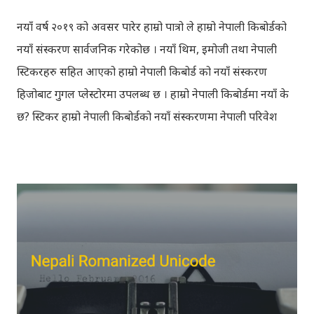
नयाँ वर्ष २०१९ को अवसर पारेर हाम्रो पात्रो ले हाम्रो नेपाली किबोर्डको
नयाँ संस्करण सार्वजनिक गरेकोछ । नयाँ थिम, इमोजी तथा नेपाली
स्टिकरहरु सहित आएको हाम्रो नेपाली किबोर्ड को नयाँ संस्करण
हिजोबाट गुगल प्लेस्टोरमा उपलब्ध छ । हाम्रो नेपाली किबोर्डमा नयाँ के
छ? स्टिकर हाम्रो नेपाली किबोर्डको नयाँ संस्करणमा नेपाली परिवेश
झल्काउने विभिन्न नेपाली पात्रहरु सहितको स्टिकरहरु राखिएकोछ ।
मेसेन्जर, भाइबर, ह्वाट्सएप, स्काइप, टेलिग्राम, फेसबुक, ट्विटर,
इन्स्टाग्राम आदि जुनसुकै एप्लिकेशनमा पनि प्रयोग गर्न मिल्ने यी नेपाली
स्टिकरहरुले प्रयोगकर्तालाई नयाँ अनुभव दिनेछ । नेपाली पारा, हाम्रो
साथी, नयाँ वर्ष, संगी, हाम्रो कान्छा, हाम्रो कान्छी, नक्कली, र बौचा व
मैचासमेत गरी आठ किसिमका स्टिकरहरु समावेश गरिएकोछ । हाम्रो
नेपाली किबोर्डको इमोजी खण्डमा गएर यी स्टिकरहरु प्रयोग गर्न
सकिन्छ । थिम हाम्रो नेपाली किबोर्डको यस संस्करणमा नयाँ किबोर्ड