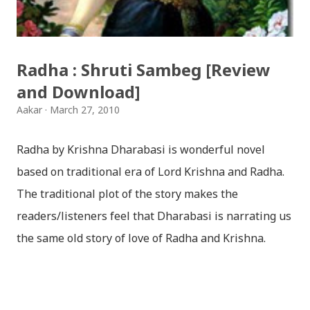
हार्दिक मंगलमय शुभकामना व्यक्त गर्दछौँ ।
Radha : Shruti Sambeg [Review
and Download]
Aakar
March 27, 2010
Radha by Krishna Dharabasi is wonderful novel
based on traditional era of Lord Krishna and Radha.
The traditional plot of the story makes the
readers/listeners feel that Dharabasi is narrating us
the same old story of love of Radha and Krishna.
However , the story based on the traditional plot it
portrays the modern era in a dramatic way such that
it speaks of so many hidden things that we will be