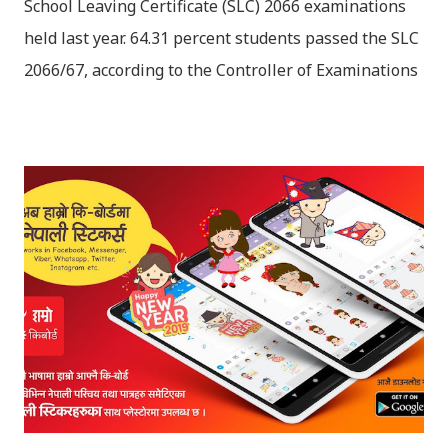
School Leaving Certificate (SLC) 2066 examinations
held last year. 64.31 percent students passed the SLC
2066/67, according to the Controller of Examinations
(OCE) Sanothimi, Bhaktapur. We have uploaded SLC
Result 2066 in .pdf , .txt and in .zip file format for you.
Download the file and search your ‘symbol number’.
Congratulations to all, who passed SLC this year. And
if you want to see your results with marks then, you
can follow THT (symbol no. and birth date required).
Download SLC Result 2066/2067 (2009-2010) :
REGULAR: EXEMPTED: Distinction --------------- First
division First division Second Division Second
Division Third Division Third Division Withheld
Withheld ...