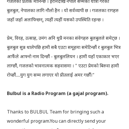
गजलको प्रतीक मानिन्छ । इरानदेखि नेपाल सम्मको यात्रा गरेकी
बुलबुल, नेपालका लागि नौलो हैन । यो सर्वव्यापी छ । गजलका रागहरु
जहाँ जहाँ अलापिन्छन्, त्यहीं त्यहीं यसको उपस्थिति रहन्छ ।
प्रेम, विरह, उत्साह, उमंग अनि थुप्रै मनका संवेगहरु बुलबुलले समेट्‍छ ।
बुलबुल सुन्न थालेपछि हामी सबै एउटा समूहमा समेटिन्छौं र बुलबुल भित्र
आफैंले आफ्‍नो नाम दिन्छौं - बुलबुललियन । हामी यहाँ एकाकार भएर
लाग्छौं, गजलको भावनात्मक सहवासमा । " एउटा प्रेमको बिरुवा हामी
रोप्छौं.....युग युग सम्म लगाएर यो प्रीतलाई अमर गर्छौँ।"
Bulbul is a Radio Program (a gajal program).
Thanks to BULBUL Team for bringing such a
wonderful program.You can directly send your