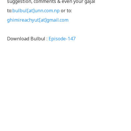
suggestion, comments & even your gajal
to:
bulbul[at]unn.com.np
or to:
ghimireachyut[at]gmail.com
Download Bulbul :
Episode-147