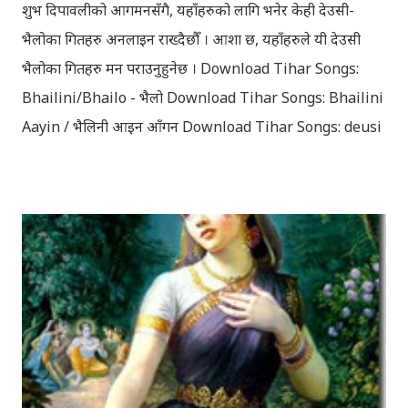
शुभ दिपावलीको आगमनसँगै, यहाँहरुको लागि भनेर केही देउसी-
भैलोका गितहरु अनलाइन राख्दैछौँ । आशा छ, यहाँहरुले यी देउसी
भैलोका गितहरु मन पराउनुहुनेछ । Download Tihar Songs:
Bhailini/Bhailo - भैलो Download Tihar Songs: Bhailini
Aayin / भैलिनी आइन आँगन Download Tihar Songs: deusi
re / देउसी रे Download Tihar Song: tiharai aayo lau
jhilimili / तिहारै आयो लौ झिलिमिली Download Tihar
Songs: diyo baali sanjh ko / दियो बाली साँझ को
Download: Tihar Dhun (Deusi,Bhailo)/ तिहार धुन(देउसी
भैलो)- सुरसुधा नोट: यी अपलोड गरिएका गितसंगितहरु व्यावसायिक
प्रायोजनको लागि प्रयोग नगर्न आग्रह गर्दछौँ । इन्टरनेटमा भेटिएका
गितहरुलाई हामीले यहाँ एकै ठाउँमा सजिलोको लागि राखिदिएको मात्र
हौँ । तपाई यदि यी गित संगितको सर्जक हुनुहुन्छ र गित संगित यहाँबाट
हटाउनुपर्ने भए जानकारी गराउनुहोला । फेरी एकपटक शुभ दिपावलीको