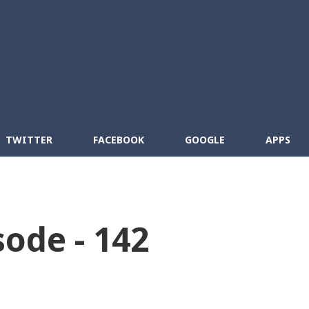
Skip to main content
cebook
RSS
TWITTER
FACEBOOK
GOOGLE
APPS
sode - 142