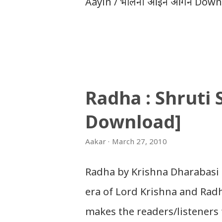
Aayin / भैलिनी आइन आँगन Downl
Download Tihar Song: tiharai a
Download Tihar Songs: diyo ba
Download: Tihar Dhun (Deusi,Bha
अपलोड गरिएका गितसंगितहरु व्यावसायिक
Radha : Shruti
इन्टरनेटमा भेटिएका गितहरुलाई हामीले
Download]
। तपाई यदि यी गित संगितको सर्जक हुन
गराउनुहोला । फेरी एकपटक शुभ दिपावल
Aakar
March 27, 2010
Radha by Krishna Dharabasi 
era of Lord Krishna and Radha
makes the readers/listeners 