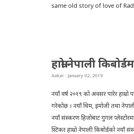
same old story of love of Ra
based on the traditional plot
dramatic way such that it s
will be amazed while ending 
lovers. Lord Krishna and Rad
हाम्रो नेपाली किबोर
teenage they are separated (a
Aakar
January 02, 2019
Krishna has to go away leavin
which he has taken birth.Thi
नयाँ वर्ष २०१९ को अवसर पारेर हाम्रो पा
people in Vindraban. Radha w
गरेकोछ । नयाँ थिम, इमोजी तथा नेपाल
seldom does. She is stubborn
नयाँ संस्करण हिजोबाट गुगल प्लेस्टोरमा
as a Yogini in a long voyage t
स्टिकर हाम्रो नेपाली किबोर्डको नयाँ स