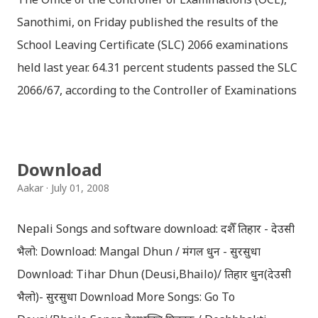
Sanothimi, on Friday published the results of the
School Leaving Certificate (SLC) 2066 examinations
held last year. 64.31 percent students passed the SLC
2066/67, according to the Controller of Examinations
(OCE) Sanothimi, Bhaktapur. We have uploaded SLC
Result 2066 in .pdf , .txt and in .zip file format for you.
Download the file and search your ‘symbol number’.
Download
Congratulations to all, who passed SLC this year. And
Aakar
July 01, 2008
if you want to see your results with marks then, you
can follow THT (symbol no. and birth date required).
Nepali Songs and software download: दशैँ तिहार - देउसी
Download SLC Result 2066/2067 (2009-2010) :
भैलो: Download: Mangal Dhun / मंगल धुन - सुरसुधा
REGULAR: EXEMPTED: Distinction --------------- First
Download: Tihar Dhun (Deusi,Bhailo)/ तिहार धुन(देउसी
division First division Second Division Second
भैलो)- सुरसुधा Download More Songs: Go To
Division Third Division Third Division Withheld