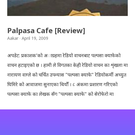
हार्दिक मंगलमय शुभकामना व्यक्त गर्दछौँ ।
Palpasa Cafe [Review]
Aakar
April 19, 2009
अपडेट: प्रकाशक'को अाग्रहमा रेडियो वाचनबाट पल्पसा क्याफेको
वाचन हटाइएको छ । हामी ले विगतका केही रेडियो वाचन का शृंखला मा
नारायण वाग्ले को चर्चित उपन्यास "पल्पसा क्याफे" रेडियोकर्मी अच्युत
घिमिरे को आवाजमा सुनाएका थियौँ । ८ अंकमा प्रशारण गरिएको
पल्पसा क्याफे का लेखक सँग "पल्पसा क्याफे" को सेरोफेरो मा
गरिएको कुराकानी राख्ने योजना हाम्रो थियो तर अन्तरवार्ता को रेकर्ड
अहिले फेला पार्न नसकिएकोले प्रशारण गर्न असमर्थ भएका छौँ, पछि
भेटिएको खण्डमा हामी अवश्य पनि राख्ने नै छौँ । हामीले भनिरहनुपर्दैन,
पल्पसा क्याफे एक उत्कृष्ट उपन्यास हो जसलाई ऐतिहासिक दस्तावेज