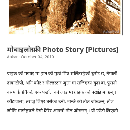
Krishna has to go away leaving Vindraban for
fulfilling the task for which he has taken birth.This
brings tragedy to Radha and all the people in
Vindraban. Radha waits for Krishna to arrive but he
seldom does. She is stubborn to go meet Krishna.
मोबाइलोग्राफी Photo Story [Pictures]
Later she sets out as a Yogini in a long voyage to
Aakar
October 04, 2010
search self, leaving her parents. She is accompanied
by her friend Bisakha everywhere she went. Radha
ग्राहक को पर्खाइ मा हात को मुठी भित्र सल्किरहेको चुरोट छ, नेपाली
faces...
ढाकाटोपी, अनि कोट र गोल्डस्टार जुत्ता मा सजिएका बुढा बा, पुरानो
वसपार्क छेवैको, एक पर्खाल को आड मा ग्राहक को पर्खाइ मा छन् ।
काँटावाला, तराजु लिएर बसेका उनी, मान्छे को तौल जोख्छन्, तौल
जोखि माग्नेहरुले पैसो तिरेर आफ्नो तौल जोख्छन् । यो फोटो लिएको
समय नेपाली कांग्रेस को महाधिवेशन चल्दैथियो । बाटोभरि मान्छेहरु को
भिड थियो, तर यस्तो लाग्दैथ्यो यी बुढा बा लाई केही वास्ता थिएन । उनी