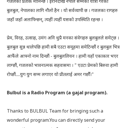
गजलको प्रतीक मानिन्छ । इरानदेखि नेपाल सम्मको यात्रा गरेकी
बुलबुल, नेपालका लागि नौलो हैन । यो सर्वव्यापी छ । गजलका रागहरु
जहाँ जहाँ अलापिन्छन्, त्यहीं त्यहीं यसको उपस्थिति रहन्छ ।
प्रेम, विरह, उत्साह, उमंग अनि थुप्रै मनका संवेगहरु बुलबुलले समेट्‍छ ।
बुलबुल सुन्न थालेपछि हामी सबै एउटा समूहमा समेटिन्छौं र बुलबुल भित्र
आफैंले आफ्‍नो नाम दिन्छौं - बुलबुललियन । हामी यहाँ एकाकार भएर
लाग्छौं, गजलको भावनात्मक सहवासमा । " एउटा प्रेमको बिरुवा हामी
रोप्छौं.....युग युग सम्म लगाएर यो प्रीतलाई अमर गर्छौँ।"
Bulbul is a Radio Program (a gajal program).
Thanks to BULBUL Team for bringing such a
wonderful program.You can directly send your