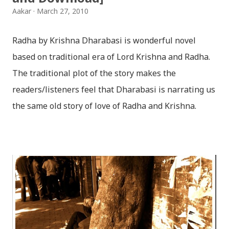
Aakar
March 27, 2010
Radha by Krishna Dharabasi is wonderful novel
based on traditional era of Lord Krishna and Radha.
The traditional plot of the story makes the
readers/listeners feel that Dharabasi is narrating us
the same old story of love of Radha and Krishna.
However , the story based on the traditional plot it
portrays the modern era in a dramatic way such that
it speaks of so many hidden things that we will be
amazed while ending it up. Radha and Krishna are
the eternal lovers. Lord Krishna and Radha are
together since childhood. But in teenage they are
separated (as in the traditional story) and Lord