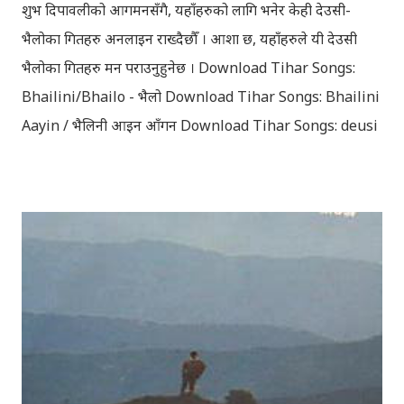
शुभ दिपावलीको आगमनसँगै, यहाँहरुको लागि भनेर केही देउसी-
भैलोका गितहरु अनलाइन राख्दैछौँ । आशा छ, यहाँहरुले यी देउसी
भैलोका गितहरु मन पराउनुहुनेछ । Download Tihar Songs:
Bhailini/Bhailo - भैलो Download Tihar Songs: Bhailini
Aayin / भैलिनी आइन आँगन Download Tihar Songs: deusi
re / देउसी रे Download Tihar Song: tiharai aayo lau
jhilimili / तिहारै आयो लौ झिलिमिली Download Tihar
Songs: diyo baali sanjh ko / दियो बाली साँझ को
Download: Tihar Dhun (Deusi,Bhailo)/ तिहार धुन(देउसी
भैलो)- सुरसुधा नोट: यी अपलोड गरिएका गितसंगितहरु व्यावसायिक
प्रायोजनको लागि प्रयोग नगर्न आग्रह गर्दछौँ । इन्टरनेटमा भेटिएका
गितहरुलाई हामीले यहाँ एकै ठाउँमा सजिलोको लागि राखिदिएको मात्र
हौँ । तपाई यदि यी गित संगितको सर्जक हुनुहुन्छ र गित संगित यहाँबाट
हटाउनुपर्ने भए जानकारी गराउनुहोला । फेरी एकपटक शुभ दिपावलीको