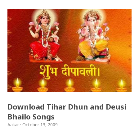
चुरोट तान्दै आफैँ मा हराइरहेका झैँ देखिन्थेँ । ढल्किँदो दिन त्रिपुरेश्वर मा
अवस्थित मन्दिर को फोटो खिच्दा, पश्चिम मा सूर्य डुब्न लागिसकेको
थियो । कोलाहाल को बिचमा उभिएको मन्दिर आफू मा चाँहि साह्रै शान्त
छ । पुल्चोक मा आयोजित लोकस २०१० हेरेर फर्किँदै गर्दा, थकाइ मार्ने
उद्देश्य ले यही मन्दिर मा एकछिन अडिएको थिँए । झोलुङ्गे पुल ललितपुर
बालकुमारी मा, मनोहरा खोला माथि रहेको झोलुंङ्गे पुल ! यो फोटो
खिच्दा, मौसम सफा थिएन, हल्का वर्षा भइरहेथ्यो । त्यसदिन केही
साथिहरु को साथ मा, नयाँ वानेश्वर, शंखमुल हुँदै यो झोलुङ्गे पुल तरेर,
बालकुमारी हु...
Download Tihar Dhun and Deusi
Bhailo Songs
Aakar
October 13, 2009