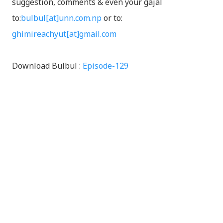
suggestion, comments & even your gajal
to:
bulbul[at]unn.com.np
or to:
ghimireachyut[at]gmail.com
Download Bulbul :
Episode-129