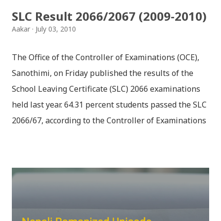
SLC Result 2066/2067 (2009-2010)
Aakar
July 03, 2010
The Office of the Controller of Examinations (OCE),
Sanothimi, on Friday published the results of the
School Leaving Certificate (SLC) 2066 examinations
held last year. 64.31 percent students passed the SLC
2066/67, according to the Controller of Examinations
(OCE) Sanothimi, Bhaktapur. We have uploaded SLC
Result 2066 in .pdf , .txt and in .zip file format for you.
Download the file and search your ‘symbol number’.
Congratulations to all, who passed SLC this year. And
if you want to see your results with marks then, you
can follow THT (symbol no. and birth date required).