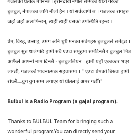
गजलको प्रतीक मानिन्छ । इरानदेखि नेपाल सम्मको यात्रा गरेकी
बुलबुल, नेपालका लागि नौलो हैन । यो सर्वव्यापी छ । गजलका रागहरु
जहाँ जहाँ अलापिन्छन्, त्यहीं त्यहीं यसको उपस्थिति रहन्छ ।
प्रेम, विरह, उत्साह, उमंग अनि थुप्रै मनका संवेगहरु बुलबुलले समेट्‍छ ।
बुलबुल सुन्न थालेपछि हामी सबै एउटा समूहमा समेटिन्छौं र बुलबुल भित्र
आफैंले आफ्‍नो नाम दिन्छौं - बुलबुललियन । हामी यहाँ एकाकार भएर
लाग्छौं, गजलको भावनात्मक सहवासमा । " एउटा प्रेमको बिरुवा हामी
रोप्छौं.....युग युग सम्म लगाएर यो प्रीतलाई अमर गर्छौँ।"
Bulbul is a Radio Program (a gajal program).
Thanks to BULBUL Team for bringing such a
wonderful program.You can directly send your