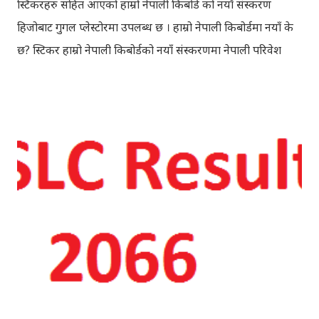
स्टिकरहरु सहित आएको हाम्रो नेपाली किबोर्ड को नयाँ संस्करण
हिजोबाट गुगल प्लेस्टोरमा उपलब्ध छ । हाम्रो नेपाली किबोर्डमा नयाँ के
छ? स्टिकर हाम्रो नेपाली किबोर्डको नयाँ संस्करणमा नेपाली परिवेश
झल्काउने विभिन्न नेपाली पात्रहरु सहितको स्टिकरहरु राखिएकोछ ।
मेसेन्जर, भाइबर, ह्वाट्सएप, स्काइप, टेलिग्राम, फेसबुक, ट्विटर,
इन्स्टाग्राम आदि जुनसुकै एप्लिकेशनमा पनि प्रयोग गर्न मिल्ने यी नेपाली
स्टिकरहरुले प्रयोगकर्तालाई नयाँ अनुभव दिनेछ । नेपाली पारा, हाम्रो
साथी, नयाँ वर्ष, संगी, हाम्रो कान्छा, हाम्रो कान्छी, नक्कली, र बौचा व
मैचासमेत गरी आठ किसिमका स्टिकरहरु समावेश गरिएकोछ । हाम्रो
नेपाली किबोर्डको इमोजी खण्डमा गएर यी स्टिकरहरु प्रयोग गर्न
सकिन्छ । थिम हाम्रो नेपाली किबोर्डको यस संस्करणमा नयाँ किबोर्ड
थिम पनि थपिएको छ । हाम्रो नेपाली किबोर्डको सेटिङमा गएर आफूलाई
मन पर्ने थिम छान्न सकिन्छ । डार्क तथा लाइट गरेर हाललाई दुई
डिजाइनमा किबोर्ड थिम उपलब्ध छ । चलनचल्तिको “ब...