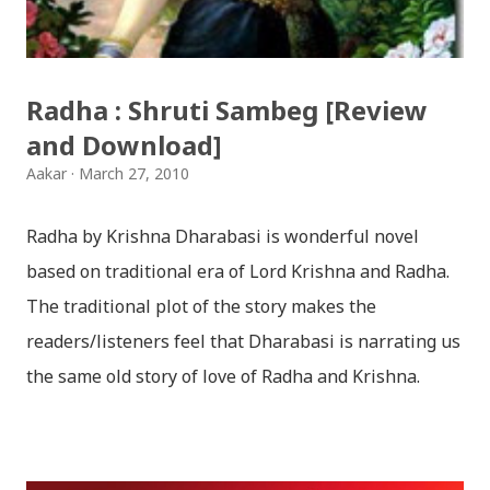
हार्दिक मंगलमय शुभकामना व्यक्त गर्दछौँ ।
Radha : Shruti Sambeg [Review
and Download]
Aakar
March 27, 2010
Radha by Krishna Dharabasi is wonderful novel
based on traditional era of Lord Krishna and Radha.
The traditional plot of the story makes the
readers/listeners feel that Dharabasi is narrating us
the same old story of love of Radha and Krishna.
However , the story based on the traditional plot it
portrays the modern era in a dramatic way such that
it speaks of so many hidden things that we will be