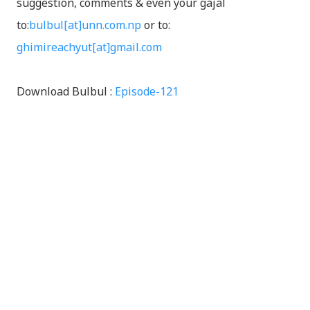
suggestion, comments & even your gajal
to:
bulbul[at]unn.com.np
or to:
ghimireachyut[at]gmail.com
Download Bulbul :
Episode-121