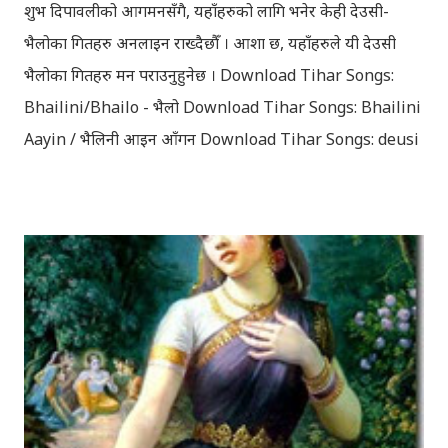
शुभ दिपावलीको आगमनसँगै, यहाँहरुको लागि भनेर केही देउसी-
भैलोका गितहरु अनलाइन राख्दैछौँ । आशा छ, यहाँहरुले यी देउसी
भैलोका गितहरु मन पराउनुहुनेछ । Download Tihar Songs:
Bhailini/Bhailo - भैलो Download Tihar Songs: Bhailini
Aayin / भैलिनी आइन आँगन Download Tihar Songs: deusi
re / देउसी रे Download Tihar Song: tiharai aayo lau
jhilimili / तिहारै आयो लौ झिलिमिली Download Tihar
Songs: diyo baali sanjh ko / दियो बाली साँझ को
Download: Tihar Dhun (Deusi,Bhailo)/ तिहार धुन(देउसी
भैलो)- सुरसुधा नोट: यी अपलोड गरिएका गितसंगितहरु व्यावसायिक
प्रायोजनको लागि प्रयोग नगर्न आग्रह गर्दछौँ । इन्टरनेटमा भेटिएका
गितहरुलाई हामीले यहाँ एकै ठाउँमा सजिलोको लागि राखिदिएको मात्र
हौँ । तपाई यदि यी गित संगितको सर्जक हुनुहुन्छ र गित संगित यहाँबाट
हटाउनुपर्ने भए जानकारी गराउनुहोला । फेरी एकपटक शुभ दिपावलीको