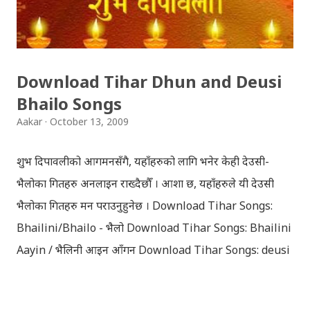
Download Tihar Dhun and Deusi
Bhailo Songs
Aakar
October 13, 2009
शुभ दिपावलीको आगमनसँगै, यहाँहरुको लागि भनेर केही देउसी-
भैलोका गितहरु अनलाइन राख्दैछौँ । आशा छ, यहाँहरुले यी देउसी
भैलोका गितहरु मन पराउनुहुनेछ । Download Tihar Songs:
Bhailini/Bhailo - भैलो Download Tihar Songs: Bhailini
Aayin / भैलिनी आइन आँगन Download Tihar Songs: deusi
re / देउसी रे Download Tihar Song: tiharai aayo lau
jhilimili / तिहारै आयो लौ झिलिमिली Download Tihar