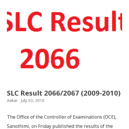
Songs: diyo baali sanjh ko / दियो बाली साँझ को
Download: Tihar Dhun (Deusi,Bhailo)/ तिहार धुन(देउसी
भैलो)- सुरसुधा नोट: यी अपलोड गरिएका गितसंगितहरु व्यावसायिक
प्रायोजनको लागि प्रयोग नगर्न आग्रह गर्दछौँ । इन्टरनेटमा भेटिएका
गितहरुलाई हामीले यहाँ एकै ठाउँमा सजिलोको लागि राखिदिएको मात्र
हौँ । तपाई यदि यी गित संगितको सर्जक हुनुहुन्छ र गित संगित यहाँबाट
हटाउनुपर्ने भए जानकारी गराउनुहोला । फेरी एकपटक शुभ दिपावलीको
हार्दिक मंगलमय शुभकामना व्यक्त गर्दछौँ ।
SLC Result 2066/2067 (2009-2010)
Aakar
July 03, 2010
The Office of the Controller of Examinations (OCE),
Sanothimi, on Friday published the results of the