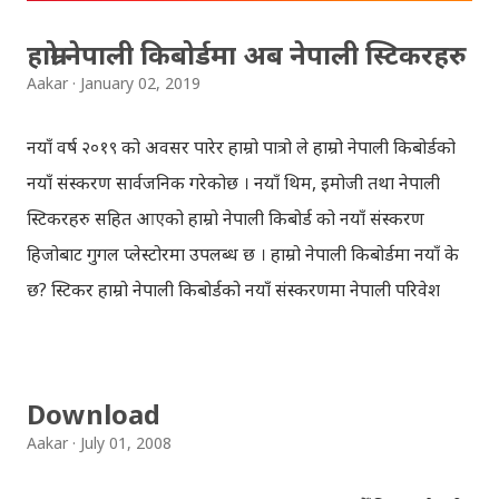
हाम्रो नेपाली किबोर्डमा अब नेपाली स्टिकरहरु
Aakar
January 02, 2019
नयाँ वर्ष २०१९ को अवसर पारेर हाम्रो पात्रो ले हाम्रो नेपाली किबोर्डको
नयाँ संस्करण सार्वजनिक गरेकोछ । नयाँ थिम, इमोजी तथा नेपाली
स्टिकरहरु सहित आएको हाम्रो नेपाली किबोर्ड को नयाँ संस्करण
हिजोबाट गुगल प्लेस्टोरमा उपलब्ध छ । हाम्रो नेपाली किबोर्डमा नयाँ के
छ? स्टिकर हाम्रो नेपाली किबोर्डको नयाँ संस्करणमा नेपाली परिवेश
झल्काउने विभिन्न नेपाली पात्रहरु सहितको स्टिकरहरु राखिएकोछ ।
मेसेन्जर, भाइबर, ह्वाट्सएप, स्काइप, टेलिग्राम, फेसबुक, ट्विटर,
इन्स्टाग्राम आदि जुनसुकै एप्लिकेशनमा पनि प्रयोग गर्न मिल्ने यी नेपाली
Download
स्टिकरहरुले प्रयोगकर्तालाई नयाँ अनुभव दिनेछ । नेपाली पारा, हाम्रो
Aakar
July 01, 2008
साथी, नयाँ वर्ष, संगी, हाम्रो कान्छा, हाम्रो कान्छी, नक्कली, र बौचा व