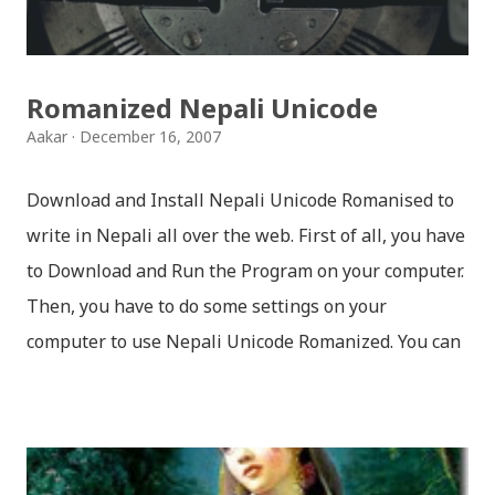
surya (रचनाकार: गोपाल प्रसाद रिमाल, गायक: फत्तेमान, संगीत:
अम्बर गुरुङ) Download: सयथरि बाजा एउटै ताल / saya thari
baja - kutumba band (nepali dhun) Download: म
Romanized Nepali Unicode
मरेपनि मेरो देश बाँचिराखोस / ma marepan...
Aakar
December 16, 2007
Download and Install Nepali Unicode Romanised to
write in Nepali all over the web. First of all, you have
to Download and Run the Program on your computer.
Then, you have to do some settings on your
computer to use Nepali Unicode Romanized. You can
download Nepali Unicode Romanized from the
Madan Puraskar Pustakalaya website for free.
Install Nepali Unicode Romanized in Windows XP:
Install: Run setup file; Go to control Panel; Open