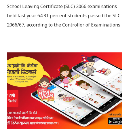
School Leaving Certificate (SLC) 2066 examinations
held last year. 64.31 percent students passed the SLC
2066/67, according to the Controller of Examinations
(OCE) Sanothimi, Bhaktapur. We have uploaded SLC
Result 2066 in .pdf , .txt and in .zip file format for you.
Download the file and search your ‘symbol number’.
Congratulations to all, who passed SLC this year. And
if you want to see your results with marks then, you
can follow THT (symbol no. and birth date required).
Download SLC Result 2066/2067 (2009-2010) :
REGULAR: EXEMPTED: Distinction --------------- First
division First division Second Division Second
Division Third Division Third Division Withheld
Withheld ...