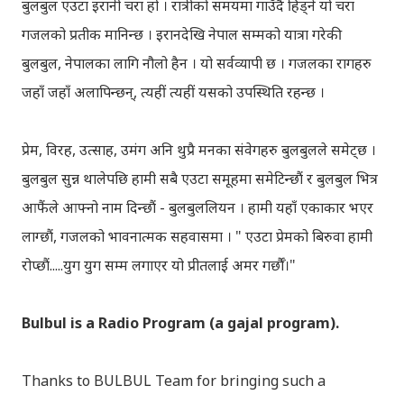
बुलबुल एउटा इरानी चरा हो । रात्रीको समयमा गाउँदै हिंड्‍ने यो चरा
गजलको प्रतीक मानिन्छ । इरानदेखि नेपाल सम्मको यात्रा गरेकी
बुलबुल, नेपालका लागि नौलो हैन । यो सर्वव्यापी छ । गजलका रागहरु
जहाँ जहाँ अलापिन्छन्, त्यहीं त्यहीं यसको उपस्थिति रहन्छ ।
प्रेम, विरह, उत्साह, उमंग अनि थुप्रै मनका संवेगहरु बुलबुलले समेट्‍छ ।
बुलबुल सुन्न थालेपछि हामी सबै एउटा समूहमा समेटिन्छौं र बुलबुल भित्र
आफैंले आफ्‍नो नाम दिन्छौं - बुलबुललियन । हामी यहाँ एकाकार भएर
लाग्छौं, गजलको भावनात्मक सहवासमा । " एउटा प्रेमको बिरुवा हामी
रोप्छौं.....युग युग सम्म लगाएर यो प्रीतलाई अमर गर्छौँ।"
Bulbul is a Radio Program (a gajal program).
Thanks to BULBUL Team for bringing such a