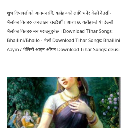
शुभ दिपावलीको आगमनसँगै, यहाँहरुको लागि भनेर केही देउसी-
भैलोका गितहरु अनलाइन राख्दैछौँ । आशा छ, यहाँहरुले यी देउसी
भैलोका गितहरु मन पराउनुहुनेछ । Download Tihar Songs:
Bhailini/Bhailo - भैलो Download Tihar Songs: Bhailini
Aayin / भैलिनी आइन आँगन Download Tihar Songs: deusi
re / देउसी रे Download Tihar Song: tiharai aayo lau
jhilimili / तिहारै आयो लौ झिलिमिली Download Tihar
Songs: diyo baali sanjh ko / दियो बाली साँझ को
Download: Tihar Dhun (Deusi,Bhailo)/ तिहार धुन(देउसी
भैलो)- सुरसुधा नोट: यी अपलोड गरिएका गितसंगितहरु व्यावसायिक
प्रायोजनको लागि प्रयोग नगर्न आग्रह गर्दछौँ । इन्टरनेटमा भेटिएका
गितहरुलाई हामीले यहाँ एकै ठाउँमा सजिलोको लागि राखिदिएको मात्र
हौँ । तपाई यदि यी गित संगितको सर्जक हुनुहुन्छ र गित संगित यहाँबाट