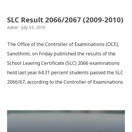
डिजाइनमा किबोर्ड थिम उपलब्ध छ । चलनचल्तिको “ब...
SLC Result 2066/2067 (2009-2010)
Aakar
July 03, 2010
The Office of the Controller of Examinations (OCE),
Sanothimi, on Friday published the results of the
School Leaving Certificate (SLC) 2066 examinations
held last year. 64.31 percent students passed the SLC
2066/67, according to the Controller of Examinations
(OCE) Sanothimi, Bhaktapur. We have uploaded SLC
Result 2066 in .pdf , .txt and in .zip file format for you.
Download the file and search your ‘symbol number’.
Congratulations to all, who passed SLC this year. And
if you want to see your results with marks then, you