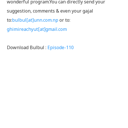
wonderful program.You can directly send your
suggestion, comments & even your gajal
to:
bulbul[at]unn.com.np
or to:
ghimireachyut[at]gmail.com
Download Bulbul :
Episode-110