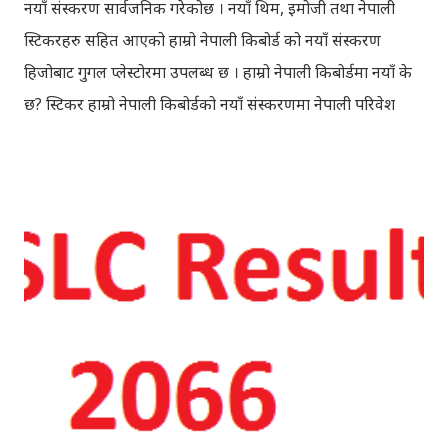
नयाँ संस्करण सार्वजनिक गरेकोछ । नयाँ थिम, इमोजी तथा नेपाली
स्टिकरहरु सहित आएको हाम्रो नेपाली किबोर्ड को नयाँ संस्करण
हिजोबाट गुगल प्लेस्टोरमा उपलब्ध छ । हाम्रो नेपाली किबोर्डमा नयाँ के
छ? स्टिकर हाम्रो नेपाली किबोर्डको नयाँ संस्करणमा नेपाली परिवेश
झल्काउने विभिन्न नेपाली पात्रहरु सहितको स्टिकरहरु राखिएकोछ ।
मेसेन्जर, भाइबर, ह्वाट्सएप, स्काइप, टेलिग्राम, फेसबुक, ट्विटर,
इन्स्टाग्राम आदि जुनसुकै एप्लिकेशनमा पनि प्रयोग गर्न मिल्ने यी नेपाली
स्टिकरहरुले प्रयोगकर्तालाई नयाँ अनुभव दिनेछ । नेपाली पारा, हाम्रो
साथी, नयाँ वर्ष, संगी, हाम्रो कान्छा, हाम्रो कान्छी, नक्कली, र बौचा व
मैचासमेत गरी आठ किसिमका स्टिकरहरु समावेश गरिएकोछ । हाम्रो
नेपाली किबोर्डको इमोजी खण्डमा गएर यी स्टिकरहरु प्रयोग गर्न
सकिन्छ । थिम हाम्रो नेपाली किबोर्डको यस संस्करणमा नयाँ किबोर्ड
थिम पनि थपिएको छ । हाम्रो नेपाली किबोर्डको सेटिङमा गएर आफूलाई
मन पर्ने थिम छान्न सकिन्छ । डार्क तथा लाइट गरेर हाललाई दुई