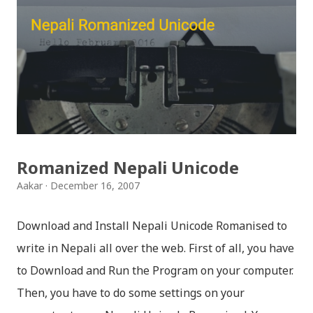
can follow THT (symbol no. and birth date required).
Download SLC Result 2066/2067 (2009-2010) :
REGULAR: EXEMPTED: Distinction --------------- First
division First division Second Division Second
Division Third Division Third Division Withheld
Withheld ...
Romanized Nepali Unicode
Aakar
December 16, 2007
Download and Install Nepali Unicode Romanised to
write in Nepali all over the web. First of all, you have
to Download and Run the Program on your computer.
Then, you have to do some settings on your