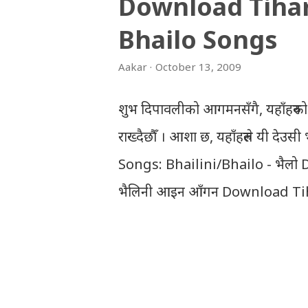
Download Tiha
Bhailo Songs
Aakar
October 13, 2009
शुभ दिपावलीको आगमनसँगै, यहाँहरुको
राख्दैछौँ । आशा छ, यहाँहरुले यी दे
Songs: Bhailini/Bhailo - भैलो
भैलिनी आइन आँगन Download Tih
Tihar Song: tiharai aayo lau j
Tihar Songs: diyo baali sanjh
Dhun (Deusi,Bhailo)/ तिहार धुन(द
गितसंगितहरु व्यावसायिक प्रायोजनको लाग