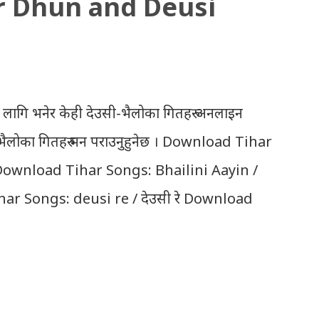
r Dhun and Deusi
 लागि भनेर केही देउसी-भैलोका गितहरु अनलाइन
उसी भैलोका गितहरु मन पराउनुहुनेछ । Download Tihar
 Download Tihar Songs: Bhailini Aayin /
ar Songs: deusi re / देउसी रे Download
hilimili / तिहारै आयो लौ झिलिमिली Download
 ko / दियो बाली साँझ को Download: Tihar
ेउसी भैलो)- सुरसुधा नोट: यी अपलोड गरिएका
ि प्रयोग नगर्न आग्रह गर्दछौँ । इन्टरनेटमा भेटिएका