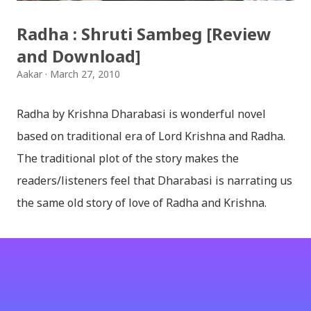
baja - kutumba band (nepali dhun) Download: म
Radha : Shruti Sambeg [Review
मरेपनि मेरो देश बाँचिराखोस / ma marepan...
and Download]
Aakar
March 27, 2010
Radha by Krishna Dharabasi is wonderful novel
based on traditional era of Lord Krishna and Radha.
The traditional plot of the story makes the
readers/listeners feel that Dharabasi is narrating us
the same old story of love of Radha and Krishna.
However , the story based on the traditional plot it
portrays the modern era in a dramatic way such that
it speaks of so many hidden things that we will be
amazed while ending it up. Radha and Krishna are