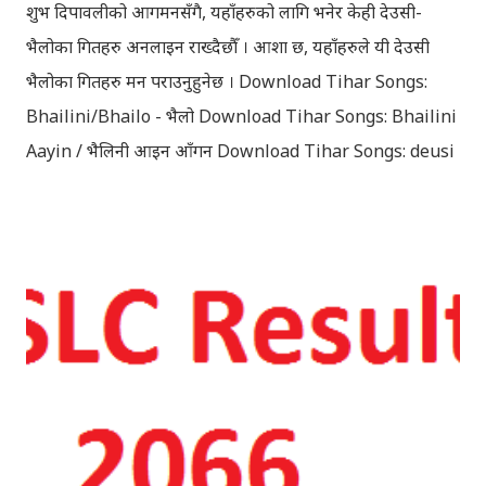
शुभ दिपावलीको आगमनसँगै, यहाँहरुको लागि भनेर केही देउसी-
भैलोका गितहरु अनलाइन राख्दैछौँ । आशा छ, यहाँहरुले यी देउसी
भैलोका गितहरु मन पराउनुहुनेछ । Download Tihar Songs:
Bhailini/Bhailo - भैलो Download Tihar Songs: Bhailini
Aayin / भैलिनी आइन आँगन Download Tihar Songs: deusi
re / देउसी रे Download Tihar Song: tiharai aayo lau
jhilimili / तिहारै आयो लौ झिलिमिली Download Tihar
Songs: diyo baali sanjh ko / दियो बाली साँझ को
Download: Tihar Dhun (Deusi,Bhailo)/ तिहार धुन(देउसी
भैलो)- सुरसुधा नोट: यी अपलोड गरिएका गितसंगितहरु व्यावसायिक
प्रायोजनको लागि प्रयोग नगर्न आग्रह गर्दछौँ । इन्टरनेटमा भेटिएका
गितहरुलाई हामीले यहाँ एकै ठाउँमा सजिलोको लागि राखिदिएको मात्र
हौँ । तपाई यदि यी गित संगितको सर्जक हुनुहुन्छ र गित संगित यहाँबाट
हटाउनुपर्ने भए जानकारी गराउनुहोला । फेरी एकपटक शुभ दिपावलीको