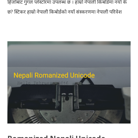
हिजोबाट गुगल प्लेस्टोरमा उपलब्ध छ । हाम्रो नेपाली किबोर्डमा नयाँ के
छ? स्टिकर हाम्रो नेपाली किबोर्डको नयाँ संस्करणमा नेपाली परिवेश
झल्काउने विभिन्न नेपाली पात्रहरु सहितको स्टिकरहरु राखिएकोछ ।
मेसेन्जर, भाइबर, ह्वाट्सएप, स्काइप, टेलिग्राम, फेसबुक, ट्विटर,
इन्स्टाग्राम आदि जुनसुकै एप्लिकेशनमा पनि प्रयोग गर्न मिल्ने यी नेपाली
स्टिकरहरुले प्रयोगकर्तालाई नयाँ अनुभव दिनेछ । नेपाली पारा, हाम्रो
साथी, नयाँ वर्ष, संगी, हाम्रो कान्छा, हाम्रो कान्छी, नक्कली, र बौचा व
मैचासमेत गरी आठ किसिमका स्टिकरहरु समावेश गरिएकोछ । हाम्रो
नेपाली किबोर्डको इमोजी खण्डमा गएर यी स्टिकरहरु प्रयोग गर्न
सकिन्छ । थिम हाम्रो नेपाली किबोर्डको यस संस्करणमा नयाँ किबोर्ड
थिम पनि थपिएको छ । हाम्रो नेपाली किबोर्डको सेटिङमा गएर आफूलाई
मन पर्ने थिम छान्न सकिन्छ । डार्क तथा लाइट गरेर हाललाई दुई
डिजाइनमा किबोर्ड थिम उपलब्ध छ । चलनचल्तिको “ब...