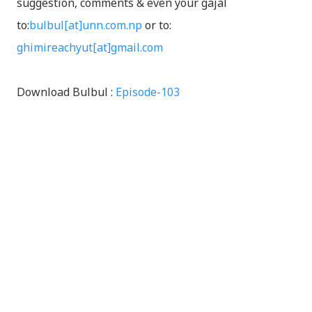
suggestion, comments & even your gajal
to:
bulbul[at]unn.com.np
or to:
ghimireachyut[at]gmail.com
Download Bulbul :
Episode-103