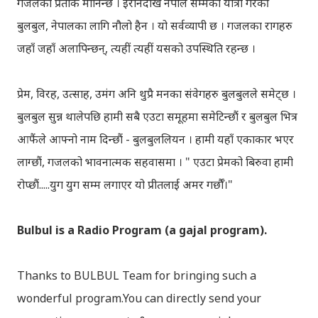
गजलको प्रतीक मानिन्छ । इरानदेखि नेपाल सम्मको यात्रा गरेकी
बुलबुल, नेपालका लागि नौलो हैन । यो सर्वव्यापी छ । गजलका रागहरु
जहाँ जहाँ अलापिन्छन्, त्यहीं त्यहीं यसको उपस्थिति रहन्छ ।
प्रेम, विरह, उत्साह, उमंग अनि थुप्रै मनका संवेगहरु बुलबुलले समेट्‍छ ।
बुलबुल सुन्न थालेपछि हामी सबै एउटा समूहमा समेटिन्छौं र बुलबुल भित्र
आफैंले आफ्‍नो नाम दिन्छौं - बुलबुललियन । हामी यहाँ एकाकार भएर
लाग्छौं, गजलको भावनात्मक सहवासमा । " एउटा प्रेमको बिरुवा हामी
रोप्छौं.....युग युग सम्म लगाएर यो प्रीतलाई अमर गर्छौँ।"
Bulbul is a Radio Program (a gajal program).
Thanks to BULBUL Team for bringing such a
wonderful program.You can directly send your