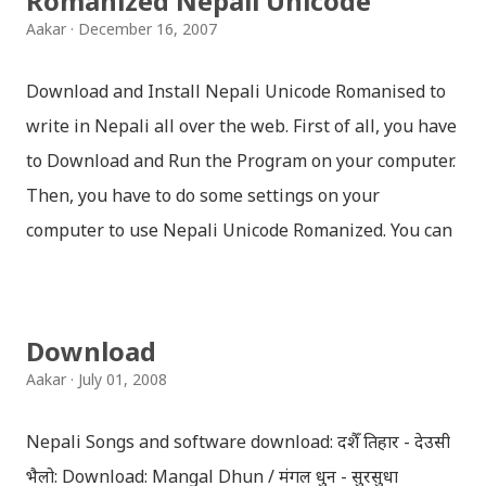
Romanized Nepali Unicode
Aakar
December 16, 2007
Download and Install Nepali Unicode Romanised to
write in Nepali all over the web. First of all, you have
to Download and Run the Program on your computer.
Then, you have to do some settings on your
computer to use Nepali Unicode Romanized. You can
download Nepali Unicode Romanized from the
Madan Puraskar Pustakalaya website for free.
Install Nepali Unicode Romanized in Windows XP:
Download
Install: Run setup file; Go to control Panel; Open
Aakar
July 01, 2008
Language and Regional settings; Open Regional
Language Options; Go to Language Options & tick on
Nepali Songs and software download: दशैँ तिहार - देउसी
check box (install files..... Thai, instal....east
भैलो: Download: Mangal Dhun / मंगल धुन - सुरसुधा