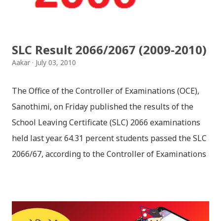
हार्दिक मंगलमय शुभकामना व्यक्त गर्दछौँ ।
SLC Result 2066/2067 (2009-2010)
Aakar
July 03, 2010
The Office of the Controller of Examinations (OCE),
Sanothimi, on Friday published the results of the
School Leaving Certificate (SLC) 2066 examinations
held last year. 64.31 percent students passed the SLC
2066/67, according to the Controller of Examinations
(OCE) Sanothimi, Bhaktapur. We have uploaded SLC
Result 2066 in .pdf , .txt and in .zip file format for you.
Download the file and search your ‘symbol number’.
Congratulations to all, who passed SLC this year. And