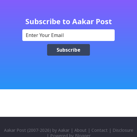
amazed while ending it up. Radha and Krishna are
the eternal lovers. Lord Krishna and Radha are
Subscribe to Aakar Post
together since childhood. But in teenage they are
separated (as in the traditional story) and Lord
Krishna has to go away leaving Vindraban for
fulfilling the task for which he has taken birth.This
brings tragedy to Radha and all the people in
Vindraban. Radha waits for Krishna to arrive but he
seldom does. She is stubborn to go meet Krishna.
Later she sets out as a Yogini in a long voyage to
search self, leaving her parents. She is accompanied
by her friend Bisakha everywhere she went. Radha
faces...
Aakar Post
(2007-
2026) by
Aakar
|
About
|
Contact
|
Disclosure
| Powered by
Blogger