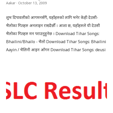
Aakar
October 13, 2009
शुभ दिपावलीको आगमनसँगै, यहाँहरुको लागि भनेर केही देउसी-
भैलोका गितहरु अनलाइन राख्दैछौँ । आशा छ, यहाँहरुले यी देउसी
भैलोका गितहरु मन पराउनुहुनेछ । Download Tihar Songs:
Bhailini/Bhailo - भैलो Download Tihar Songs: Bhailini
Aayin / भैलिनी आइन आँगन Download Tihar Songs: deusi
re / देउसी रे Download Tihar Song: tiharai aayo lau
jhilimili / तिहारै आयो लौ झिलिमिली Download Tihar
Songs: diyo baali sanjh ko / दियो बाली साँझ को
Download: Tihar Dhun (Deusi,Bhailo)/ तिहार धुन(देउसी
भैलो)- सुरसुधा नोट: यी अपलोड गरिएका गितसंगितहरु व्यावसायिक
प्रायोजनको लागि प्रयोग नगर्न आग्रह गर्दछौँ । इन्टरनेटमा भेटिएका
गितहरुलाई हामीले यहाँ एकै ठाउँमा सजिलोको लागि राखिदिएको मात्र