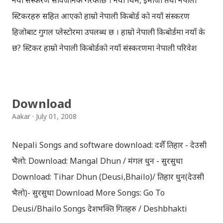
नयाँ संस्करण सार्वजनिक गरेकोछ । नयाँ थिम, इमोजी तथा नेपाली
स्टिकरहरु सहित आएको हाम्रो नेपाली किबोर्ड को नयाँ संस्करण
हिजोबाट गुगल प्लेस्टोरमा उपलब्ध छ । हाम्रो नेपाली किबोर्डमा नयाँ के
छ? स्टिकर हाम्रो नेपाली किबोर्डको नयाँ संस्करणमा नेपाली परिवेश
झल्काउने विभिन्न नेपाली पात्रहरु सहितको स्टिकरहरु राखिएकोछ ।
मेसेन्जर, भाइबर, ह्वाट्सएप, स्काइप, टेलिग्राम, फेसबुक, ट्विटर,
इन्स्टाग्राम आदि जुनसुकै एप्लिकेशनमा पनि प्रयोग गर्न मिल्ने यी नेपाली
Download
स्टिकरहरुले प्रयोगकर्तालाई नयाँ अनुभव दिनेछ । नेपाली पारा, हाम्रो
Aakar
July 01, 2008
साथी, नयाँ वर्ष, संगी, हाम्रो कान्छा, हाम्रो कान्छी, नक्कली, र बौचा व
मैचासमेत गरी आठ किसिमका स्टिकरहरु समावेश गरिएकोछ । हाम्रो
Nepali Songs and software download: दशैँ तिहार - देउसी
नेपाली किबोर्डको इमोजी खण्डमा गएर यी स्टिकरहरु प्रयोग गर्न
भैलो: Download: Mangal Dhun / मंगल धुन - सुरसुधा
सकिन्छ । थिम हाम्रो नेपाली किबोर्डको यस संस्करणमा नयाँ किबोर्ड
Download: Tihar Dhun (Deusi,Bhailo)/ तिहार धुन(देउसी
थिम पनि थपिएको छ । हाम्रो नेपाली किबोर्डको सेटिङमा गएर आफूलाई
भैलो)- सुरसुधा Download More Songs: Go To
मन पर्ने थिम छान्न सकिन्छ । डार्क तथा लाइट गरेर हाललाई दुई
Deusi/Bhailo Songs देशभक्ति गितहरु / Deshbhakti