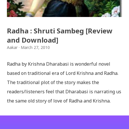
"i386" files too; And install all: then you have done;
Click for details; Then click add a tab; A new popup
will appear: Select "Sanskrit" in the first box; Select
Radha : Shruti Sambeg [Review
"Nepali unicode (romanized)" in second box; Click
and Download]
"ok"; You have successfully installed it; P...
Aakar
March 27, 2010
Radha by Krishna Dharabasi is wonderful novel
based on traditional era of Lord Krishna and Radha.
The traditional plot of the story makes the
readers/listeners feel that Dharabasi is narrating us
the same old story of love of Radha and Krishna.
However , the story based on the traditional plot it
portrays the modern era in a dramatic way such that
it speaks of so many hidden things that we will be