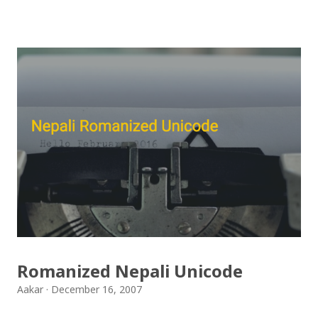
डिजाइनमा किबोर्ड थिम उपलब्ध छ । चलनचल्तिको “ब...
Download Patriotic Nepali Song: नेपाली नेपाल को माया छ
कि छैन / nepali nepal ko maya chha ki chhaina - Gopal
Yonjan Download Patriotic Nepali Song: धेरै छ गर्नु स्वदेश
को सेवा, नेपाली बन्नलाई... हैन भने नेपाली नभन, विर को छोरा नाथे मा
नगन / haina vane nepali navana - Gopal Yonjan
Download Patriotic Nepali Song: जहाँ छन् बुध्दका आँखा /
jaha chhan buddha ka aakha - bhaktaraj acharya
Download Patriotic Nepali Song: नेपालले के गर्यो मलाई, भन्न
छोडिदेउ Download: रातो र चन्द्र सुर्य / raato ra chandra
surya (रचनाकार: गोपाल प्रसाद रिमाल, गायक: फत्तेमान, संगीत:
अम्बर गुरुङ) Download: सयथरि बाजा एउटै ताल / saya thari
baja - kutumba band (nepali dhun) Download: म
Romanized Nepali Unicode
मरेपनि मेरो देश बाँचिराखोस / ma marepan...
Aakar
December 16, 2007