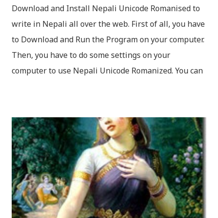
Download and Install Nepali Unicode Romanised to
write in Nepali all over the web. First of all, you have
to Download and Run the Program on your computer.
Then, you have to do some settings on your
computer to use Nepali Unicode Romanized. You can
download Nepali Unicode Romanized from the
Madan Puraskar Pustakalaya website for free.
Install Nepali Unicode Romanized in Windows XP:
Install: Run setup file; Go to control Panel; Open
Language and Regional settings; Open Regional
Language Options; Go to Language Options & tick on
check box (install files..... Thai, instal....east
Asian...languages): Click apply-it might ask for
windows CD: Insert CD or you can directly copy