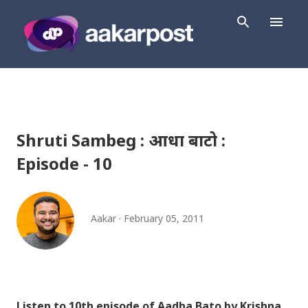
Skip to main content
Shruti Sambeg : आधा बाटो :
Episode - 10
Aakar
February 05, 2011
Listen to 10th episode of Aadha Bato by Krishna