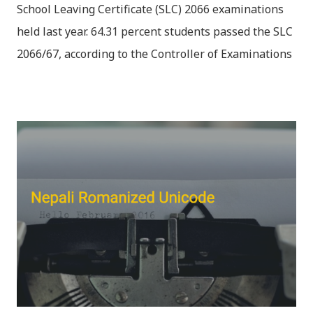
School Leaving Certificate (SLC) 2066 examinations
held last year. 64.31 percent students passed the SLC
2066/67, according to the Controller of Examinations
(OCE) Sanothimi, Bhaktapur. We have uploaded SLC
Result 2066 in .pdf , .txt and in .zip file format for you.
Download the file and search your ‘symbol number’.
Congratulations to all, who passed SLC this year. And
if you want to see your results with marks then, you
can follow THT (symbol no. and birth date required).
Download SLC Result 2066/2067 (2009-2010) :
REGULAR: EXEMPTED: Distinction --------------- First
division First division Second Division Second
Division Third Division Third Division Withheld
Withheld ...