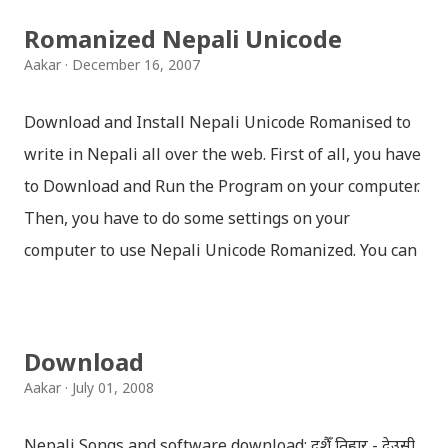
Romanized Nepali Unicode
Aakar
December 16, 2007
Download and Install Nepali Unicode Romanised to
write in Nepali all over the web. First of all, you have
to Download and Run the Program on your computer.
Then, you have to do some settings on your
computer to use Nepali Unicode Romanized. You can
download Nepali Unicode Romanized from the
Madan Puraskar Pustakalaya website for free.
Install Nepali Unicode Romanized in Windows XP:
Download
Install: Run setup file; Go to control Panel; Open
Aakar
July 01, 2008
Language and Regional settings; Open Regional
Language Options; Go to Language Options & tick on
Nepali Songs and software download: दशैँ तिहार - देउसी