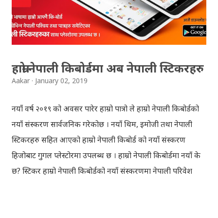
fulfilling the task for which he has taken birth.This
brings tragedy to Radha and all the people in
Vindraban. Radha waits for Krishna to arrive but he
seldom does. She is stubborn to go meet Krishna.
हाम्रो नेपाली किबोर्डमा अब नेपाली स्टिकरहरु
Later she sets out as a Yogini in a long voyage to
Aakar
January 02, 2019
search self, leaving her parents. She is accompanied
by her friend Bisakha everywhere she went. Radha
नयाँ वर्ष २०१९ को अवसर पारेर हाम्रो पात्रो ले हाम्रो नेपाली किबोर्डको
faces...
नयाँ संस्करण सार्वजनिक गरेकोछ । नयाँ थिम, इमोजी तथा नेपाली
स्टिकरहरु सहित आएको हाम्रो नेपाली किबोर्ड को नयाँ संस्करण
हिजोबाट गुगल प्लेस्टोरमा उपलब्ध छ । हाम्रो नेपाली किबोर्डमा नयाँ के
छ? स्टिकर हाम्रो नेपाली किबोर्डको नयाँ संस्करणमा नेपाली परिवेश
झल्काउने विभिन्न नेपाली पात्रहरु सहितको स्टिकरहरु राखिएकोछ ।
मेसेन्जर, भाइबर, ह्वाट्सएप, स्काइप, टेलिग्राम, फेसबुक, ट्विटर,
इन्स्टाग्राम आदि जुनसुकै एप्लिकेशनमा पनि प्रयोग गर्न मिल्ने यी नेपाली