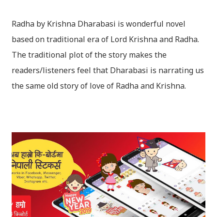
Radha by Krishna Dharabasi is wonderful novel
based on traditional era of Lord Krishna and Radha.
The traditional plot of the story makes the
readers/listeners feel that Dharabasi is narrating us
the same old story of love of Radha and Krishna.
However , the story based on the traditional plot it
portrays the modern era in a dramatic way such that
it speaks of so many hidden things that we will be
amazed while ending it up. Radha and Krishna are
the eternal lovers. Lord Krishna and Radha are
together since childhood. But in teenage they are
separated (as in the traditional story) and Lord
Krishna has to go away leaving Vindraban for