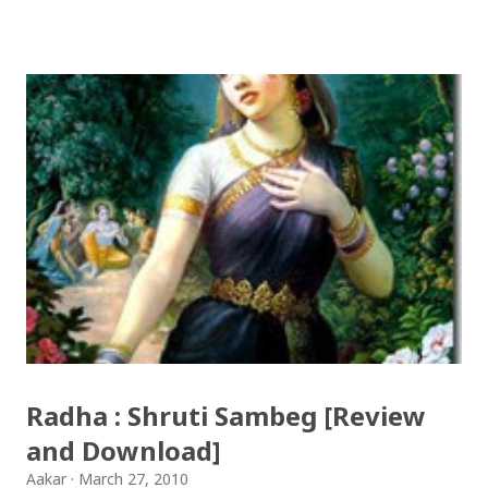
re / देउसी रे Download Tihar Song: tiharai aayo lau
jhilimili / तिहारै आयो लौ झिलिमिली Download Tihar
Songs: diyo baali sanjh ko / दियो बाली साँझ को
Download: Tihar Dhun (Deusi,Bhailo)/ तिहार धुन(देउसी
भैलो)- सुरसुधा नोट: यी अपलोड गरिएका गितसंगितहरु व्यावसायिक
प्रायोजनको लागि प्रयोग नगर्न आग्रह गर्दछौँ । इन्टरनेटमा भेटिएका
गितहरुलाई हामीले यहाँ एकै ठाउँमा सजिलोको लागि राखिदिएको मात्र
हौँ । तपाई यदि यी गित संगितको सर्जक हुनुहुन्छ र गित संगित यहाँबाट
हटाउनुपर्ने भए जानकारी गराउनुहोला । फेरी एकपटक शुभ दिपावलीको
हार्दिक मंगलमय शुभकामना व्यक्त गर्दछौँ ।
Radha : Shruti Sambeg [Review
and Download]
Aakar
March 27, 2010