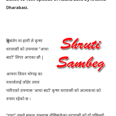
Dharabasi.
श्रुतिसंवेग मा हामी ले कृष्ण
धरावासी को उपन्यास “आधा
बाटो” लिएर आएका छौ |
आफ्ना जिवन भोगाइ का
यथार्थलाई जोडेर तयार
पारिएको उपन्यास ‘आधा बाटो’ कृष्ण धरावासी को आत्मकथा को
रुपमा रहेको छ ।
“राधा” जस्तो सफल उपन्यास लेखिसकेका धरावासी को यो पछिल्लो