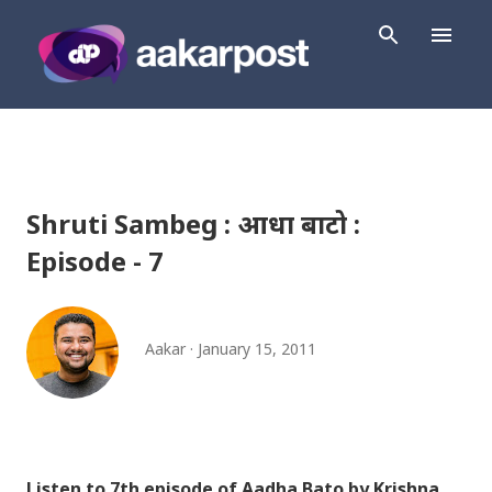
Skip to main content
Shruti Sambeg : आधा बाटो :
Episode - 7
Aakar
January 15, 2011
Listen to 7th episode of Aadha Bato by Krishna