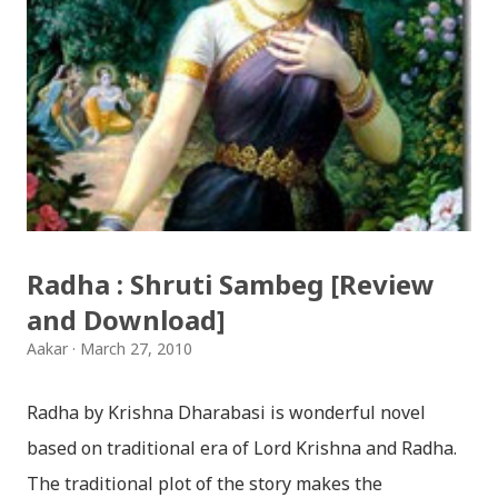
भैलो)- सुरसुधा नोट: यी अपलोड गरिएका गितसंगितहरु व्यावसायिक
प्रायोजनको लागि प्रयोग नगर्न आग्रह गर्दछौँ । इन्टरनेटमा भेटिएका
गितहरुलाई हामीले यहाँ एकै ठाउँमा सजिलोको लागि राखिदिएको मात्र
हौँ । तपाई यदि यी गित संगितको सर्जक हुनुहुन्छ र गित संगित यहाँबाट
हटाउनुपर्ने भए जानकारी गराउनुहोला । फेरी एकपटक शुभ दिपावलीको
हार्दिक मंगलमय शुभकामना व्यक्त गर्दछौँ ।
Radha : Shruti Sambeg [Review
and Download]
Aakar
March 27, 2010
Radha by Krishna Dharabasi is wonderful novel
based on traditional era of Lord Krishna and Radha.
The traditional plot of the story makes the