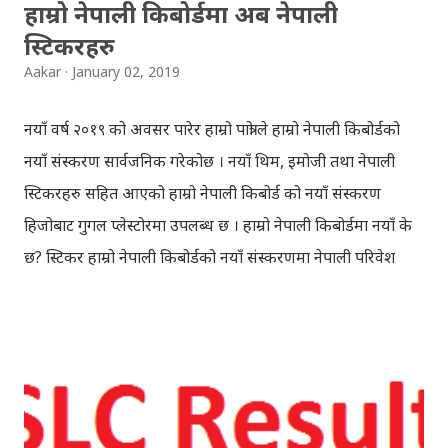
हाम्रो नेपाली किबोर्डमा अब नेपाली
Later she sets out as a Yogini in a long voyage to
स्टिकरहरु
search self, leaving her parents. She is accompanied
Aakar
January 02, 2019
by her friend Bisakha everywhere she went. Radha
faces...
नयाँ वर्ष २०१९ को अवसर पारेर हाम्रो पात्रो ले हाम्रो नेपाली किबोर्डको
नयाँ संस्करण सार्वजनिक गरेकोछ । नयाँ थिम, इमोजी तथा नेपाली
स्टिकरहरु सहित आएको हाम्रो नेपाली किबोर्ड को नयाँ संस्करण
हिजोबाट गुगल प्लेस्टोरमा उपलब्ध छ । हाम्रो नेपाली किबोर्डमा नयाँ के
छ? स्टिकर हाम्रो नेपाली किबोर्डको नयाँ संस्करणमा नेपाली परिवेश
झल्काउने विभिन्न नेपाली पात्रहरु सहितको स्टिकरहरु राखिएकोछ ।
मेसेन्जर, भाइबर, ह्वाट्सएप, स्काइप, टेलिग्राम, फेसबुक, ट्विटर,
इन्स्टाग्राम आदि जुनसुकै एप्लिकेशनमा पनि प्रयोग गर्न मिल्ने यी नेपाली
स्टिकरहरुले प्रयोगकर्तालाई नयाँ अनुभव दिनेछ । नेपाली पारा, हाम्रो
साथी, नयाँ वर्ष, संगी, हाम्रो कान्छा, हाम्रो कान्छी, नक्कली, र बौचा व