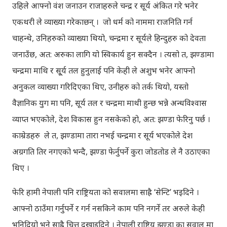
उहिले आफ्नो वंश जनाउन राजाहरुले चन्द्र र सूर्य अंकित गरे भनेर
एकथरी ले व्याख्या गरेकाछन् । जो धर्म को नाममा राजनिति गर्न
चाहन्थे, उनिहरुको व्याख्या थियो, चन्द्रमा र सूर्यले हिन्दुहरु को देवता
जनाउँछ, अत: अरुका लागि यो स्विकार्य हुन सक्दैन । त्यसो त, झण्डामा
चन्द्रमा माथि र सू्र्य तल हुनुलाई पनि केही ले अशुभ भनेर आफ्नो
अनुकल व्याख्या गरिदिएका थिए, उनीहरु को तर्क थियो, यस्तो
वैज्ञानिक युग मा पनि, सूर्य तल र चन्द्रमा माथी हुन्छ भन्ने अन्धविश्वास
व्याप्त भएकोले, देश विकास हुन नसकेको हो, अत: झण्डा फेरिनु पर्छ ।
काम्रेडहरु ले त, झण्डामा तारा नभई चन्द्रमा र सूर्य भएकोले देश
अग्रगति तिर नगएको भन्दै, झण्डा फेर्नुपर्ने कुरा जोडतोड ले नै उठाएका
थिए ।
फेरि हामी नेपाली पनि राष्ट्रियता को सवालमा साह्रै ‘सेन्टि’ भइदिने ।
आफ्नो ठाउँमा गर्नुपर्ने र गर्न नसकिने काम पनि नगर्ने तर अरुले केही
भनिदियो भने साह्रै चित्त दुखाइदिने । नेपाली राष्ट्रिय झण्डा का सवाल मा