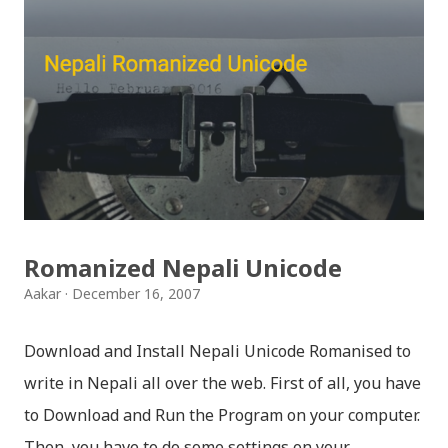
नगन / haina vane nepali navana - Gopal Yonjan
Download Patriotic Nepali Song: जहाँ छन् बुध्दका आँखा /
jaha chhan buddha ka aakha - bhaktaraj acharya
Download Patriotic Nepali Song: नेपालले के गर्यो मलाई, भन्न
छोडिदेउ Download: रातो र चन्द्र सुर्य / raato ra chandra
surya (रचनाकार: गोपाल प्रसाद रिमाल, गायक: फत्तेमान, संगीत:
अम्बर गुरुङ) Download: सयथरि बाजा एउटै ताल / saya thari
baja - kutumba band (nepali dhun) Download: म
Romanized Nepali Unicode
मरेपनि मेरो देश बाँचिराखोस / ma marepan...
Aakar
December 16, 2007
Download and Install Nepali Unicode Romanised to
write in Nepali all over the web. First of all, you have
to Download and Run the Program on your computer.
Then, you have to do some settings on your