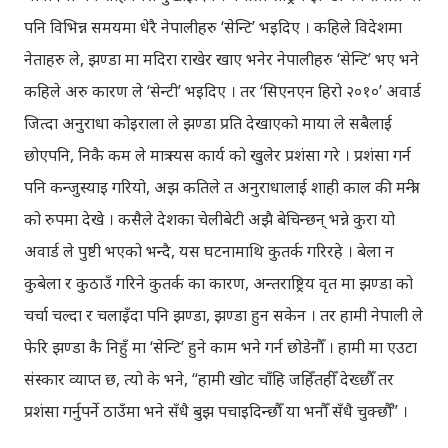
पनि विभिन्न समयमा धेरै नेपालीहरु ‘सेन्टि’ भइदिए । कहिले विदेशमा
नेताहरु ले, झण्डा मा मदिरा राखेर खाए भनेर नेपालीहरु ‘सेन्टि’ भए भने
कहिले अरु कारण ले ‘सेन्टी’ भइदिए । तर ‘सिएनएन हिरो २०१०’ अवार्ड
जित्दा अनुराधा कोइराला ले झण्डा प्रति देखाएको माया ले सबैलाई
छोएपनि, निकै कम ले मात्र त्यस कार्य को खुलेर प्रशंसा गरे । प्रशंसा गर्न
पनि कन्जुस्याइ गरियो, अझ कतिले त अनुराधालाई शाही काल की मन्त्री
को रुपमा देखे । कसैले देशका चेलीबेटी अझै बेचिन्छन् भन्ने कुरा यो
अवार्ड ले पुष्टी भएको भन्दै, यस घटनामाथि कुतर्क गरिरहे । बेला न
कुबेला र कुठाउँ गरिने कुतर्क का कारण, अन्तराष्ट्रिय वृत मा झण्डा को
चर्चा चल्दा र चलाइँदा पनि झण्डा, झण्डा हुन सकेन । तर हामी नेपाली ले
फेरि झण्डा कै निहुँ मा ‘सेन्टि’ हुने काम भने गर्न छोडेनौँ । हामी मा एउटा
संस्कार व्याप्त छ, त्यो के भने, “हामी खोट चाँहि जहिँतहीँ देख्छौँ तर
प्रशंसा गर्नुपर्ने ठाउँमा भने सँधै बुझ पचाइदिन्छौँ या भनौँ सँधै चुक्छौँ” ।