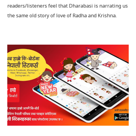
readers/listeners feel that Dharabasi is narrating us
the same old story of love of Radha and Krishna.
However , the story based on the traditional plot it
portrays the modern era in a dramatic way such that
it speaks of so many hidden things that we will be
amazed while ending it up. Radha and Krishna are
the eternal lovers. Lord Krishna and Radha are
together since childhood. But in teenage they are
separated (as in the traditional story) and Lord
Krishna has to go away leaving Vindraban for
fulfilling the task for which he has taken birth.This
brings tragedy to Radha and all the people in
Vindraban. Radha waits for Krishna to arrive but he
seldom does. She is stubborn to go meet Krishna.