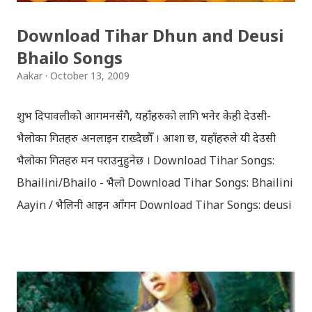
Download Tihar Dhun and Deusi
Bhailo Songs
Aakar
October 13, 2009
शुभ दिपावलीको आगमनसँगै, यहाँहरुको लागि भनेर केही देउसी-
भैलोका गितहरु अनलाइन राख्दैछौँ । आशा छ, यहाँहरुले यी देउसी
भैलोका गितहरु मन पराउनुहुनेछ । Download Tihar Songs:
Bhailini/Bhailo - भैलो Download Tihar Songs: Bhailini
Aayin / भैलिनी आइन आँगन Download Tihar Songs: deusi
re / देउसी रे Download Tihar Song: tiharai aayo lau
jhilimili / तिहारै आयो लौ झिलिमिली Download Tihar
Songs: diyo baali sanjh ko / दियो बाली साँझ को
Download: Tihar Dhun (Deusi,Bhailo)/ तिहार धुन(देउसी