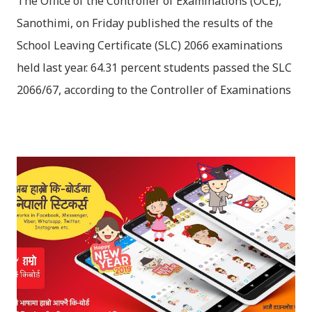
The Office of the Controller of Examinations (OCE),
Sanothimi, on Friday published the results of the
School Leaving Certificate (SLC) 2066 examinations
held last year. 64.31 percent students passed the SLC
2066/67, according to the Controller of Examinations
(OCE) Sanothimi, Bhaktapur. We have uploaded SLC
Result 2066 in .pdf , .txt and in .zip file format for you.
Download the file and search your ‘symbol number’.
Congratulations to all, who passed SLC this year. And
if you want to see your results with marks then, you
can follow THT (symbol no. and birth date required).
Download SLC Result 2066/2067 (2009-2010) :
REGULAR: EXEMPTED: Distinction --------------- First
division First division Second Division Second