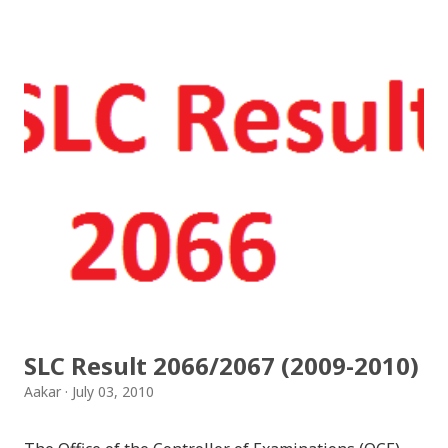
jhilimili / तिहारै आयो लौ झिलिमिली Download Tihar
Songs: diyo baali sanjh ko / दियो बाली साँझ को
Download: Tihar Dhun (Deusi,Bhailo)/ तिहार धुन(देउसी
भैलो)- सुरसुधा नोट: यी अपलोड गरिएका गितसंगितहरु व्यावसायिक
प्रायोजनको लागि प्रयोग नगर्न आग्रह गर्दछौँ । इन्टरनेटमा भेटिएका
गितहरुलाई हामीले यहाँ एकै ठाउँमा सजिलोको लागि राखिदिएको मात्र
हौँ । तपाई यदि यी गित संगितको सर्जक हुनुहुन्छ र गित संगित यहाँबाट
हटाउनुपर्ने भए जानकारी गराउनुहोला । फेरी एकपटक शुभ दिपावलीको
हार्दिक मंगलमय शुभकामना व्यक्त गर्दछौँ ।
SLC Result 2066/2067 (2009-2010)
Aakar
July 03, 2010