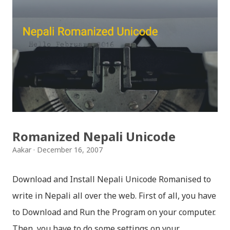
साथी, नयाँ वर्ष, संगी, हाम्रो कान्छा, हाम्रो कान्छी, नक्कली, र बौचा व
मैचासमेत गरी आठ किसिमका स्टिकरहरु समावेश गरिएकोछ । हाम्रो
नेपाली किबोर्डको इमोजी खण्डमा गएर यी स्टिकरहरु प्रयोग गर्न
सकिन्छ । थिम हाम्रो नेपाली किबोर्डको यस संस्करणमा नयाँ किबोर्ड
थिम पनि थपिएको छ । हाम्रो नेपाली किबोर्डको सेटिङमा गएर आफूलाई
मन पर्ने थिम छान्न सकिन्छ । डार्क तथा लाइट गरेर हाललाई दुई
डिजाइनमा किबोर्ड थिम उपलब्ध छ । चलनचल्तिको “ब...
Romanized Nepali Unicode
Aakar
December 16, 2007
Download and Install Nepali Unicode Romanised to
write in Nepali all over the web. First of all, you have
to Download and Run the Program on your computer.
Then, you have to do some settings on your